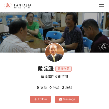
戴 定澄
專欄作家
傳播澳門文創資訊
9
文章
0
評論
2
粉絲
Follow
Message