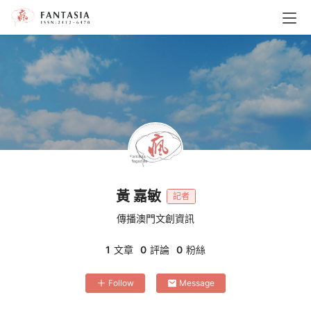
黃 嘉敏
記者
傳播澳門文創資訊
1
文章
0
評論
0
粉絲
Follow
Message