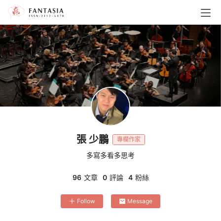
張 少鵬
專欄作家
多寫多看多思考
96
文章
0
評論
4
粉絲
Follow
Message