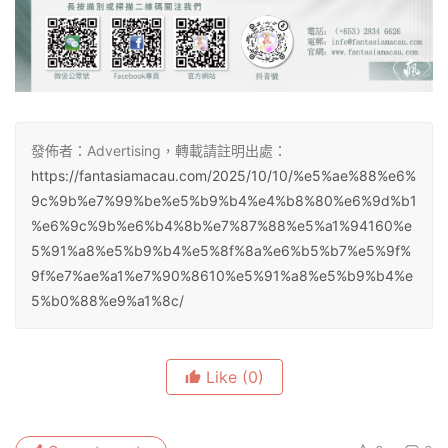
發佈者：Advertising，轉載請註明出處：
https://fantasiamacau.com/2025/10/10/%e5%ae%88%e6%
9c%9b%e7%99%be%e5%b9%b4%e4%b8%80%e6%9d%b1
%e6%9c%9b%e6%b4%8b%e7%87%88%e5%a1%94160%e
5%91%a8%e5%b9%b4%e5%8f%8a%e6%b5%b7%e5%9f%
9f%e7%ae%a1%e7%90%8610%e5%91%a8%e5%b9%b4%e
5%b0%88%e9%a1%8c/
Like
(0)