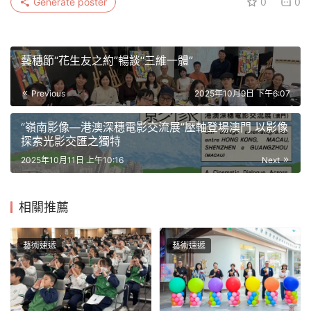
Generate poster
0
0
藝穗節“花生友之約”暢談“三維一體”
Previous
2025年10月9日 下午6:07
“嶺南影像—港澳深穗電影交流展”壓軸登場澳門 以影像
探索光影交匯之獨特
2025年10月11日 上午10:16
Next
相關推薦
藝術速遞
藝術速遞