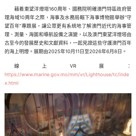
藉着東望洋燈塔160周年、國務院明確澳門特區政府管
理海域10周年之際，海事及水務局轄下海事博物館舉辦“守
望百年”專題展，讓公眾更有系統地了解澳門近代的海事管
理、測量、海圖和導航設備之演變，以及澳門東望洋燈塔由
古至今的發展歷史和文獻資料，一起見證這些守護澳門百年
的海上明燈。展期由2025年10月11日至2026年6月8日。
線上VR展：
https://www.marine.gov.mo/mm/vr/Lighthouse/tc/inde
x.html