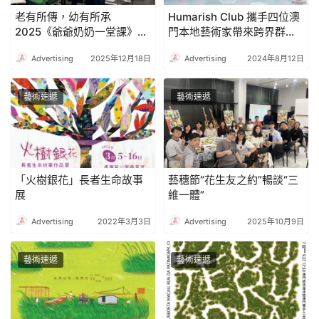
老有所傳，幼有所承
Humarish Club 攜手四位澳
2025《爺爺奶奶一堂課》圓
門本地藝術家帶來跨界群展
滿收官，邁向五週年新里程
「Vibrant Art of Macau」
Advertising
2025年12月18日
Advertising
2024年8月12日
融合不同媒介 呈現澳門爆發
力
藝術速遞
藝術速遞
「火樹銀花」長者生命故事
藝穗節“花生友之約”暢談“三
展
維一體”
Advertising
2022年3月3日
Advertising
2025年10月9日
藝術速遞
藝術速遞