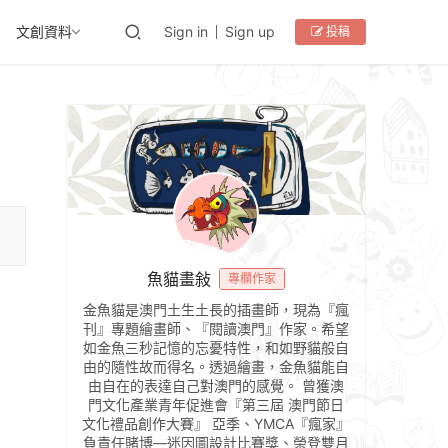
文創資料
Sign in
Sign up
投稿
魚貓畫敍
專欄作家
金魚貓是澳門土生土長的插畫師，現為『瘋
刊』專題繪畫師、『閱讀澳門』作家。希望
如金魚三秒記憶的忘憂特性，和如野貓般自
由的隨性故而得名。透過繪畫，金魚貓能自
由自在的表達自己對澳門的感覺。 曾獲澳
門文化產業青年促進會『第三屆 澳門節日
文化禮品創作大賽』 亞季、YMCA『瘋家』
負責任賭博—迷因圖設計比賽獎、榮登雙月