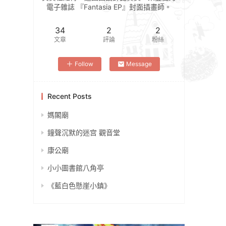
電子雜誌 『Fantasia EP』封面插畫師。
34
2
2
文章
評論
粉絲
Follow
Message
Recent Posts
媽閣廟
鐘聲沉默的迷宫 觀音堂
康公廟
小小圖書館八角亭
《藍白色懸崖小鎮》