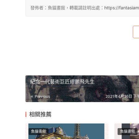
發佈者：魚貓畫敍，轉載請註明出處：
https://fantasi
紀念一代藝術巨匠繆鵬飛先生
Previous
2021年4月26日 下午
相關推薦
魚貓畫敍
魚貓畫敍