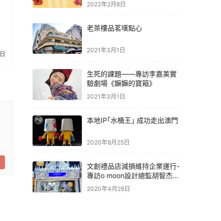
2022年2月8日
老茶樓品茗嘆點心
2021年3月1日
6日
生死的課題——專訪李嘉美實
驗劇場《嫲嫲的寶箱》
2021年3月1日
本地IP｢水桶王｣ 成功走出澳門
2020年8月25日
文創禮品店減損維持企業運行-
專訪o moon設計總監胡智杰先
生
2020年4月28日