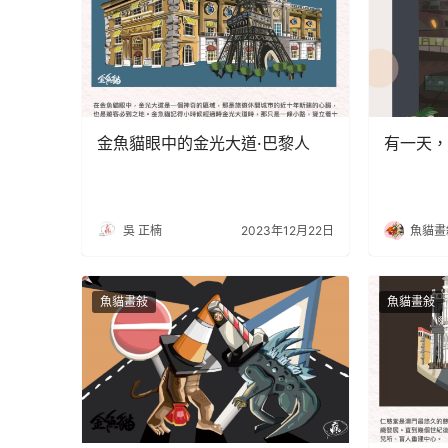
金魚貓眼中的金光大道·巴黎人
有一天，
吳 正楠
2023年12月22日
魚貓畫
魚貓畫敍
魚貓畫敍