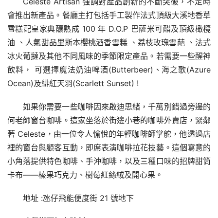
Céleste Artisan 強調對產品創新的不斷突破，不定時
會推出新產品。餐廳主打包括手工製作法式頂級大溪地香草
雪糕配皇家典釀熟成 100 年 D.O.P 巴薩米可醋及頂級橄欖
油 、人氣甜品里斯本櫻桃酒香雪糕 、荔枝玫瑰雪葩 、法式
冰火葡撻及其他不同風味的季節限定產品。若需要一些醒神
飲料， 可選擇魔法奶油啤酒(Butterbeer)、海之歌(Azure 
Ocean)及緋紅天羽(Scarlett Sunset) !
如果你需要一些咖啡因來啟迪思緒，千萬別錯過旁邊的
何老師窗台咖啡。這家坐落於街邊小巷的咖啡外賣店，緊鄰
著 Celeste，由一位令人愉悅的年輕咖啡師掌舵，他透過店
裡的窗台與顧客互動，即席表演咖啡拉花技藝。這個寫意的
小角落提供特色咖啡、手沖咖啡，以及三種口味的招牌甜筒
卡布——榛果巧克力、樹莓紅絲絨及開心果。
地址 :氹仔飛能便度街 21 號地下