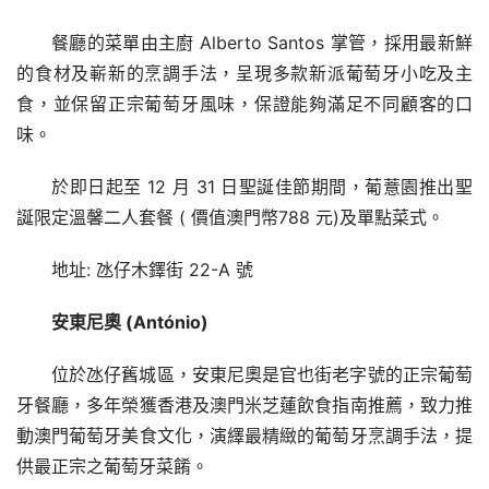
餐廳的菜單由主廚 Alberto Santos 掌管，採用最新鮮
的食材及嶄新的烹調手法，呈現多款新派葡萄牙小吃及主
食，並保留正宗葡萄牙風味，保證能夠滿足不同顧客的口
味。
於即日起至 12 月 31 日聖誕佳節期間，葡薏園推出聖
誕限定溫馨二人套餐 ( 價值澳門幣788 元)及單點菜式。
地址: 氹仔木鐸街 22-A 號
安東尼奧 
(António)
位於氹仔舊城區，安東尼奧是官也街老字號的正宗葡萄
牙餐廳，多年榮獲香港及澳門米芝蓮飲食指南推薦，致力推
動澳門葡萄牙美食文化，演繹最精緻的葡萄牙烹調手法，提
供最正宗之葡萄牙菜餚。