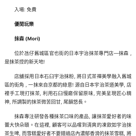
入場: 免費
優閒玩樂
抹森 
(Mori)
位於氹仔舊城區官也街的日本宇治抹茶專門店—抹森 , 
是抹茶控的新天地!
店舖採用日本石臼宇治抹粉, 將日式茶禪美學融入舊城
區的街角 , 一抹來自京都的綠意! 源自日本宇治茶道美學, 店
裡手工現打抹茶, 利用石臼慢磨保留原味, 完美呈現匠心精
神, 所調製的抹茶微苦回甘, 尾韻悠長。
抹森專注研發各種抹茶口味的產品, 讓抹茶愛好者的味
蕾大快朵頤。在這裡, 顧客可以品嚐到清爽的凍飲如宇治抹
茶生啤, 而雪糕愛好者不要錯過店內濃郁香滑的抹茶雪糕, 將