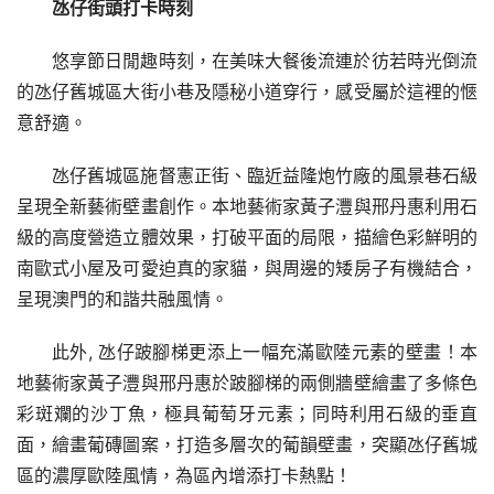
氹仔街頭打卡時刻
悠享節日閒趣時刻，在美味大餐後流連於彷若時光倒流
的氹仔舊城區大街小巷及隱秘小道穿行，感受屬於這裡的愜
意舒適。
氹仔舊城區施督憲正街、臨近益隆炮竹廠的風景巷石級
呈現全新藝術壁畫創作。本地藝術家黃子灃與邢丹惠利用石
級的高度營造立體效果，打破平面的局限，描繪色彩鮮明的
南歐式小屋及可愛迫真的家貓，與周邊的矮房子有機結合，
呈現澳門的和諧共融風情。
此外, 氹仔跛腳梯更添上一幅充滿歐陸元素的壁畫！本
地藝術家黃子灃與邢丹惠於跛腳梯的兩側牆壁繪畫了多條色
彩斑斕的沙丁魚，極具葡萄牙元素；同時利用石級的垂直
面，繪畫葡磚圖案，打造多層次的葡韻壁畫，突顯氹仔舊城
區的濃厚歐陸風情，為區內增添打卡熱點！