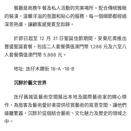
餐廳是商務午餐及私人活動的完美場所。配合傳統雅緻
的裝潢，溫馨洋溢的氛圍和貼心的服務，每一個細節都經過
深思熟慮，讓顧客感覺賓至如歸。
於即日起至 12 月 31 日聖誕佳節期間，安東尼奧推出
豐盛聖誕套餐，包括二人套餐價值澳門幣 1,288 元及六至八
人套餐價值澳門幣 5,888 元。
地址: 氹仔木鐸街 18-A -18-B
沉醉於藝文世界
氹仔舊城區藝術空間展出本地及國際藝術家的精心傑
作，為旅客及藝術愛好者提供欣賞藝術的寫意空間，讓他們
遠離繁囂，沉醉於這個結合藝術丶文化魅力及歷史的領域之
中。