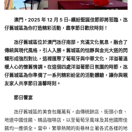
澳門，2025 年 12 月 5 日–繽紛聖誕佳節即將蒞臨，氹
仔舊城區為你打造精彩活動，盡享節日歡欣時刻！
氹仔舊城區位於澳門氹仔南部，充滿文化氣息，融合了
傳統與現代風格，引人入勝。舊城區的恬靜與金光大道的閃
耀形成強烈對比，這裡匯聚了葡萄牙與中華文化，洋溢著溫
暖人心的懷舊情調。在這個四處洋溢著節日氛圍的時節，氹
仔舊城區為你準備了一系列精彩紛呈的活動體驗，讓你與親
友家人共享節日溫馨時刻。
節日饗宴
氹仔舊城區的美食包羅萬有，由傳統餅店、街頭小食、
地道中國佳餚、精品咖啡店，以至葡萄牙風味及其他國際佳
餚均一應俱全。當中，繁華熱鬧的街巷林立著各式各樣的地