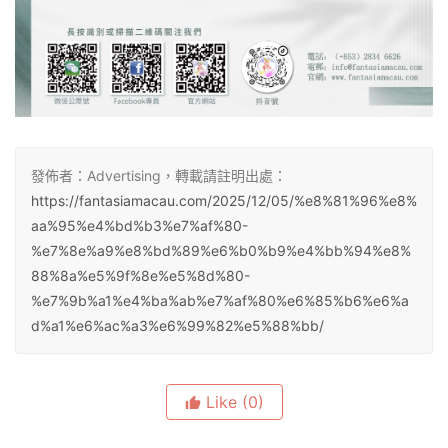
發佈者：Advertising，轉載請註明出處：
https://fantasiamacau.com/2025/12/05/%e8%81%96%e8%
aa%95%e4%bd%b3%e7%af%80-
%e7%8e%a9%e8%bd%89%e6%b0%b9%e4%bb%94%e8%
88%8a%e5%9f%8e%e5%8d%80-
%e7%9b%a1%e4%ba%ab%e7%af%80%e6%85%b6%e6%a
d%a1%e6%ac%a3%e6%99%82%e5%88%bb/
Like
(0)