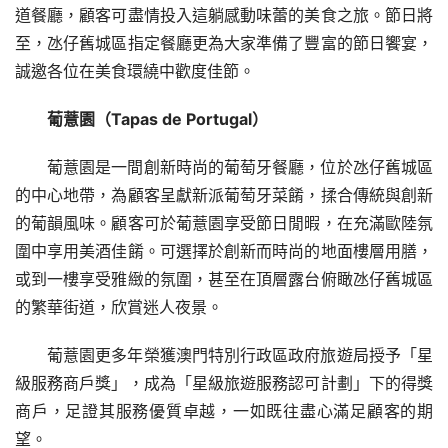
道餐廳，顧客可盡情投入這躺感動味蕾的美食之旅。節日將
至，氹仔舊城區指定餐廳更為大家準備了豐富的節日饗宴，
誠邀各位在美食環繞中歡度佳節。
葡薏園（
Tapas de Portugal
）
葡薏園是一間創新時尚的葡萄牙餐廳，位於氹仔舊城區
的中心地帶，為顧客呈獻新派葡萄牙菜餚，揉合傳統與創新
的葡韻風味。顧客可於葡薏園享受節日閒暇，在充滿歐陸氛
圍中享用美酒佳餚。可選擇於創新而時尚的地面樓層用膳，
或到一樓享受雅緻的氛圍，甚至在頂層露台俯瞰氹仔舊城區
的繁華街道，欣賞迷人夜景。
葡薏園更多年榮獲澳門特別行政區政府旅遊局授予「星
級服務商戶獎」，成為「星級旅遊服務認可計劃」下的得獎
商戶，足證其服務優質卓越，一如既往盡心滿足顧客的期
望。