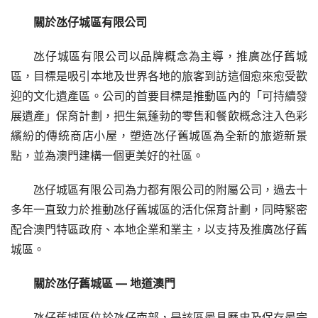
關於氹仔城區有限公司
氹仔城區有限公司以品牌概念為主導，推廣氹仔舊城
區，目標是吸引本地及世界各地的旅客到訪這個愈來愈受歡
迎的文化遺產區。公司的首要目標是推動區內的「可持續發
展遺產」保育計劃，把生氣蓬勃的零售和餐飲概念注入色彩
繽紛的傳統商店小屋，塑造氹仔舊城區為全新的旅遊新景
點，並為澳門建構一個更美好的社區。
氹仔城區有限公司為力都有限公司的附屬公司，過去十
多年一直致力於推動氹仔舊城區的活化保育計劃，同時緊密
配合澳門特區政府、本地企業和業主，以支持及推廣氹仔舊
城區。
關於氹仔舊城區 
— 
地道澳門
氹仔舊城區位於氹仔南部，是該區最具歷史及保存最完