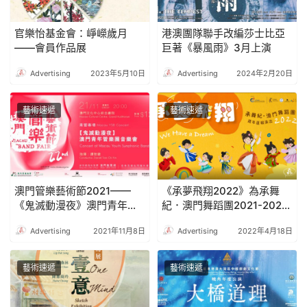
官樂怡基金會：崢嶸歲月
港澳團隊聯手改編莎士比亞
——會員作品展
巨著《暴風雨》3月上演
Advertising
2023年5月10日
Advertising
2024年2月20日
藝術速遞
藝術速遞
澳門管樂藝術節2021——
《承夢飛翔2022》為承舞
《鬼滅動漫夜》澳門青年管
紀．澳門舞蹈團2021-2022
樂團音樂會
年度週年匯報演出
Advertising
2021年11月8日
Advertising
2022年4月18日
藝術速遞
藝術速遞