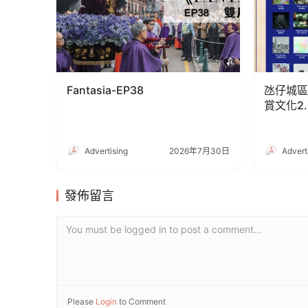
Fantasia-EP38
氹仔城區
賞文化2
Advertising
2026年7月30日
Advert
發佈留言
You must be logged in to post a comment...
Please
Login
to Comment