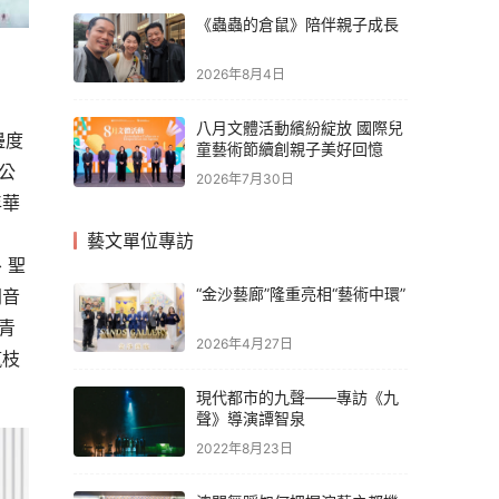
《蟲蟲的倉鼠》陪伴親子成長
2026年8月4日
八月文體活動繽紛綻放 國際兒
邊度
童藝術節續創親子美好回憶
公
2026年7月30日
年華
藝文單位專訪
、聖
“金沙藝廊”隆重亮相“藝術中環”
門音
新青
2026年4月27日
瘋枝
現代都市的九聲——專訪《九
聲》導演譚智泉
2022年8月23日