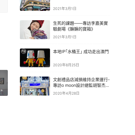
2021年3月1日
生死的課題——專訪李嘉美實
驗劇場《嫲嫲的寶箱》
2021年3月1日
本地IP｢水桶王｣ 成功走出澳門
2020年8月25日
文創禮品店減損維持企業運行-
專訪o moon設計總監胡智杰先
生
2020年4月28日