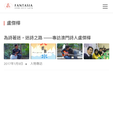
盧傑樺
為詩著迷，迷詩之路 ——專訪澳門詩人盧傑樺
•
2017年1月9日
人物專訪