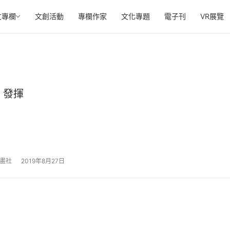
文專欄
文創活動
專欄作家
文化專題
電子刊
VR展覽
》發揮
漫畫社
2019年8月27日