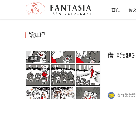
首頁
藝
話知理
借《無題
專欄
澳門 業餘