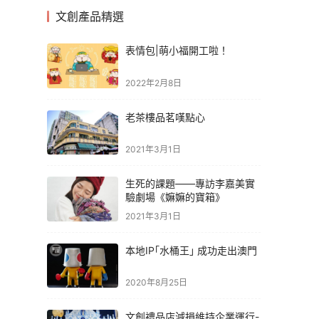
文創產品精選
表情包|萌小福開工啦！
2022年2月8日
老茶樓品茗嘆點心
2021年3月1日
生死的課題——專訪李嘉美實
驗劇場《嫲嫲的寶箱》
2021年3月1日
本地IP｢水桶王｣ 成功走出澳門
2020年8月25日
文創禮品店減損維持企業運行-