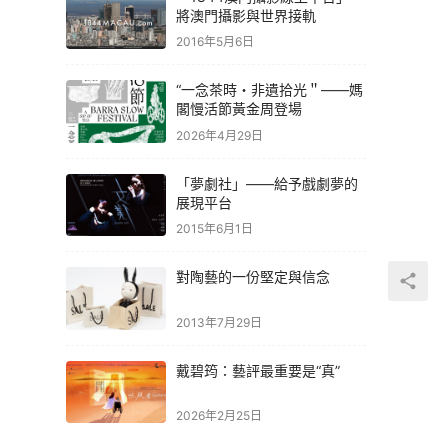
將澳門攝影與世界接軌
2016年5月6日
“一念茶時・非遺拾光＂——媽
閣慢活節黃金周登場
2026年4月29日
「夢劇社」——給予戲劇夢的
展現平台
2015年6月1日
對陶藝的一份堅定與信念
2013年7月29日
戴碧筠：藝評最重要是“真”
2026年2月25日