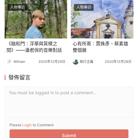
人物專訪
人物專訪
《融和門：浮華與質樸之
心有所寄：賈姝彥、蔡素雄
間》——潘君保的音樂對話
雙個展
William
2025年12月29日
執行主編
2020年12月28日
發佈留言
You must be logged in to post a comment...
Please
Login
to Comment
Submit