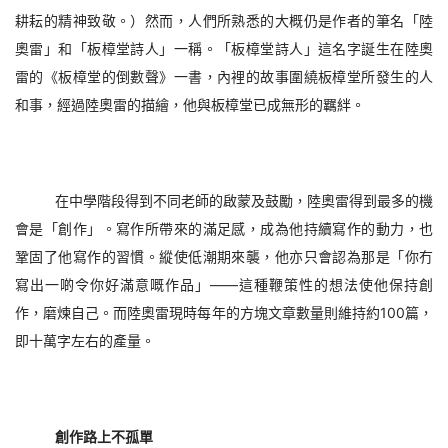
耕耘的精神致敬。）然而，人們所熟悉的大概仍是作者的筆名「陸
奧雷」和「板樟堂詩人」一稱。「板樟堂詩人」這名字誕生在陸奧
雷的《板樟堂的倒數聲》一書，內裡的故事圍繞板樟堂所發生的人
和事，經過陸奧雷的描繪，他與板樟堂已成無形的羈絆。
在中學階段得到不同老師的啟蒙及鼓勵，陸奧雷得到最多的機
會是「創作」。寫作所帶來的滿足感，成為他持續寫作的動力，也
鞏固了他寫作的習慣。縱使低潮期來襲，他亦只會認為那是「你冇
寫出一啲令你好滿意嘅作品」——這種鞭策性的想法使他保持創
作，磨煉自己。而陸奧雷現時每年的方塊文章數量則維持約
1
00篇，
即十萬字左右的產量。
創作路上不孤單