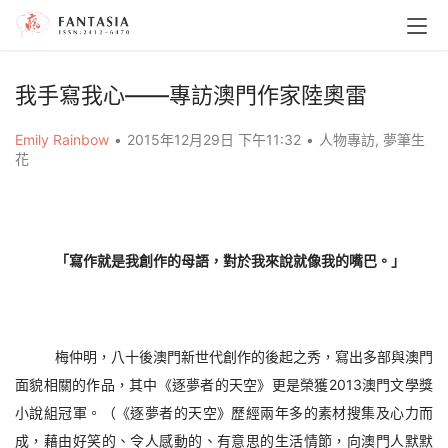
我手寫我心——專訪澳門作家陸奧雷
Emily Rainbow
•
2015年12月29日 下午11:32
•
人物專訪
,
夢筆生
花
「寫作就是我創作的母語，對於我來說就像我的嘴巴。」
梅仲明，八十
後澳門新世代創作的後起之秀，寫出多部與澳門
面貌相關的作品，其中《逐夢者的天空》更是榮獲20
1
3澳門文學獎
小說組冠軍。（《逐夢者的天空》歷經兩年多的素材搜集及心力而
成，藉由好笑的、令人感動的、有意思的生活情節，向澳門人默默