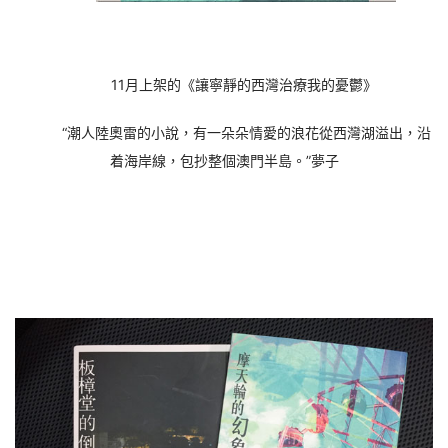
1
1
月上架的《讓寧靜的西灣治療我的憂鬱》
 “潮人陸奧雷的小說，有一朵朵情愛的浪花從西灣湖溢出，沿
着海岸線，包抄整個澳門半島。”夢子