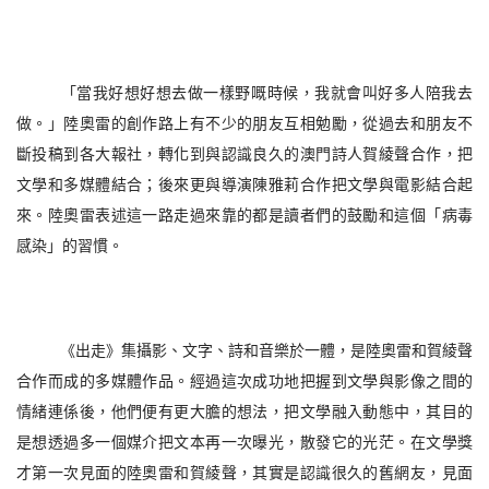
「當我好想好想去做一樣野嘅時候，我就會叫好多人陪我去
做。」陸奧雷的創作路上有不少的朋友互相勉勵，從過去和朋友不
斷投稿到各大報社，轉化到與認識良久的澳門詩人賀綾聲合作，把
文學和多媒體結合；後來更與導演陳雅莉合作把文學與電影結合起
來。陸奧雷表述這一路走過來靠的都是讀者們的鼓勵和這個「病毒
感染」的習慣。
《出走》集攝影、文字、詩和音樂於一體，是陸奧雷和賀綾聲
合作而成的多媒體作品。經過這次成功地把握到文學與影像之間的
情緒連係後，他們便有更大膽的想法，把文學融入動態中，其目的
是想透過多一個媒介把文本再一次曝光，散發它的光茫。在文學獎
才第一次見面的陸奧雷和賀綾聲，其實是認識很久的舊網友，見面