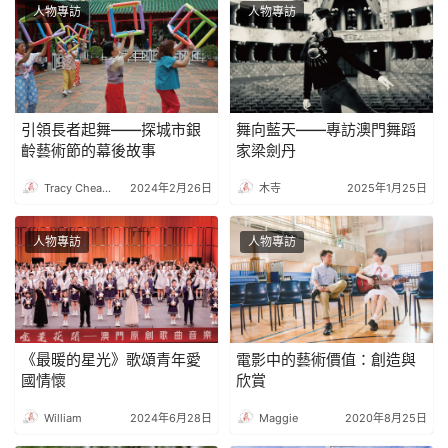
人物專訪
人物專訪
引領長者起舞——探城市銀
舞向藍天——專訪澳門舞蹈
齡藝術節的幕後故事
家梁劍丹
Tracy Cheang
2024年2月26日
木寺
2025年1月25日
人物專訪
人物專訪
《最暖的星光》歌頌青年愛
電影中的藝術價值：創造與
國情懷
欣賞
William
2024年6月28日
Maggie
2020年8月25日