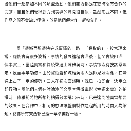
後他們一起參加不同的類型活動。他們雙方都是在霎時間有合作的
念頭，而且他們覺得對方想表達的意見很相似，雖然形式不同，但
作品之間不會缺少連係，於是他們便合作一起搞創作。
當「很懶而想很快完成事情的」遇上「進取的」，按常理來
說，應該會有很多波折，事情的發展進程會滯後，甚至會被阻滯。
但事實上，當陸奧雷和賀綾聲遇上陳雅莉時，事情卻沒有按該常理
走，反而事半功倍。由於賀綾聲和陳雅莉兩人是師兄妹關係，在溝
通上占了一定的優勢。三人在初次面談時，就已一拍即合，決定立
即行動。當他們三個在討論澳門文學宣傳微電影《幸福來電》的拍
攝時，陳雅莉將她所想的拍攝效果講出來時，已是達到陸奧雷想要
的效果。在合作中，相同的想法讓整個製作過程所用的時間大為縮
短，彷佛所有東西都已經一早準備好一樣。