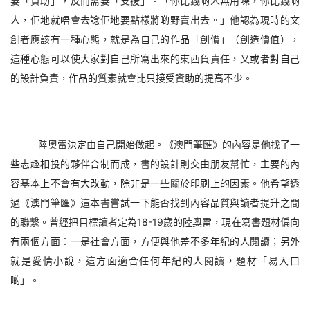
要「資助」，反而需要「支援」。「你比錢啲人無用㗎，你比錢啲
人，佢地就唔會去諗佢地要點樣將啲野賣出去。」他認為現時的文
創者應該有一種心態，就是為自己的作品「創價」（創造價值），
這種心態可以使大家對自己所寫出來的東西負責任，又或者對自己
的設計負責，作品的質素就會比只接受資助的提高不少。
陸奧雷決定由自己開始做起。《澳門筆匯》的內容是他找了一
些志趣相投的夥伴合制而成，書的設計則交由朋友幫忙，主要的內
容基本上不會有大改動，除非是一些關於印刷上的因素。他希望透
過《澳門筆匯》這本書嘗試一下能否找到內容品質與讀者提升之間
的聯繫。曾經把目標讀者定為
1
8-
1
9歲的陸奧雷，現在寫書題材偏向
有兩個方面：一是社會方面，方便與他差不多年紀的人閱讀；另外
就是愛情小說，這方面適合任何年紀的人閱讀，題材「易入口
啲」。