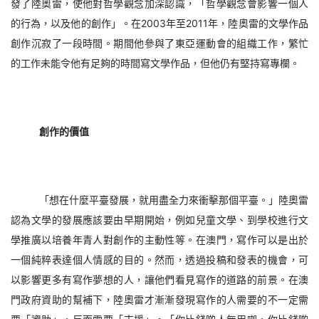
發了陸奧雷，使他對哲學觀念加深認識，「哲學觀念會影響一個人
的行為，以及他的創作」。在2003年至20
1
1
年，陸奧雷的文學作品
創作沉寂了一段時間。期間他參與了東亞運動會的組織工作，繁忙
的工作未能令他有足夠的時間寫文學作品，但他仍有堅持寫專欄。
創作的價值
「想在什麼平臺發展，就用盡全力來衝擊那個平臺。」陸奧雷
認為文學的發展應該要由早期開始，例如兒童文學、到學校進行文
學推廣以培養年青人對創作的主動性等。在澳門，寫作可以是出於
一個純粹表達個人情感的目的。然而，透過投稿和發表的機會，可
以影響更多有寫作夢想的人，讓他們看見寫作的道路的前景。在澳
門政府資助的幫補下，陸奧雷才漸漸發現寫作的人需要的不一定需