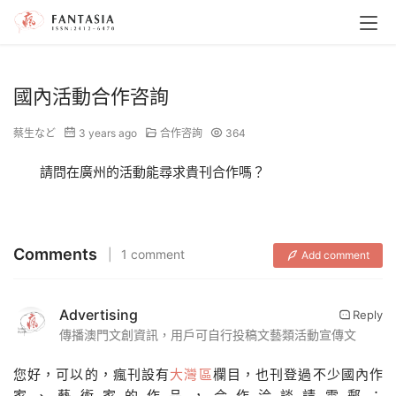
國內活動合作咨詢
蔡生など
3 years ago
合作咨詢
364
請問在廣州的活動能尋求貴刊合作嗎？
Comments
1 comment
Add comment
Advertising
Reply
傳播澳門文創資訊，用戶可自行投稿文藝類活動宣傳文
您好，可以的，瘋刊設有
大灣區
欄目，也刊登過不少國內作
家、藝術家的作品，合作洽談請電郵：