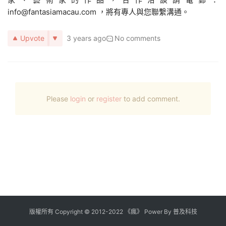
info@fantasiamacau.com ，將有專人與您聯繫溝通。
Upvote
3 years ago
No comments
Please
login
or
register
to add comment.
版權所有
Copyright
©
2012
-
2022
《瘋》 Power By
普及科技