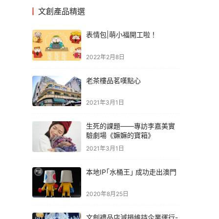
文創產品精選
表情包|萌小福開工啦！
2022年2月8日
老茶樓品茗嘆點心
2021年3月1日
生死的課題——專訪李嘉美實
驗劇場《嫲嫲的寶箱》
2021年3月1日
本地IP｢水桶王｣ 成功走出澳門
2020年8月25日
文創禮品店減損維持企業運行-