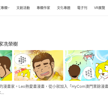
文專欄
文創活動
專欄作家
文化專題
電子刊
VR展覽
家冼榮樹
的漫畫家。Leo熱愛畫漫畫，從小就加入「HyCom澳門業餘漫
C…