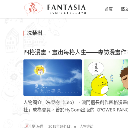
首頁
藝
冼榮樹
四格漫畫，畫出每格人生——專訪漫畫作
人物簡介 冼榮樹（Leo），澳門擅長創作四格漫畫
社」成為會員，曾於HyCom出版的《POWER FAN
•
劉 海通
2015年5月1日
人物專訪