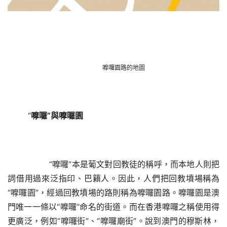
嚤囉園路的地圖
“
嚤囉
”與嚤囉園
        “嚤囉”本是葡文對回教徒的稱呼，而本地人則把
詞借用過來泛指印、巴籍人。因此，人們把回教墳場稱為
“嚤囉園”，經過回教墳場的路則稱為嚤囉園路。嚤囉園是澳
門唯一一條以“嚤囉”命名的街道。而在香港嚤囉之稱使用得
更廣泛，例如“嚤囉街”、“嚤囉廟街”。說到澳門的穆斯林，