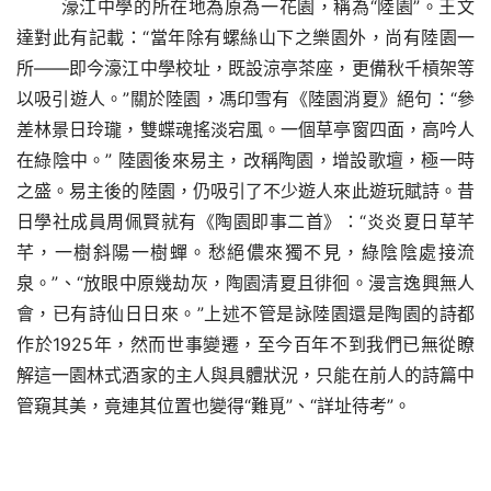
濠江中學的所在地為原為一花園，稱為
“陸園”。王文
達對此有記載：“當年除有螺絲山下之樂園外，尚有陸園一
所——即今濠江中學校址，既設涼亭茶座，更備秋千槓架等
以吸引遊人。”關於陸園，馮印雪有《陸園消夏》絕句：“參
差林景日玲瓏，雙蝶魂搖淡宕風。一個草亭窗四面，高吟人
在綠陰中。” 陸園後來易主，改稱陶園，增設歌壇，極一時
之盛。
易主後的陸園，仍吸引了不少遊人來此遊玩賦詩。昔
日學社成員周佩賢就有《陶園即事二首》：
“炎炎夏日草芊
芊，一樹斜陽一樹蟬。愁絕儂來獨不見，綠陰陰處接流
泉。”、“放眼中原幾劫灰，陶園清夏且徘徊。漫言逸興無人
會，已有詩仙日日來。”上述不管是詠陸園還是陶園的詩都
作於1925年，然而世事變遷，至今百年不到我們已無從瞭
解這一園林式酒家的主人與具體狀況，只能在前人的詩篇中
管窺其美，竟連其位置也變得“難覓”、“詳址待考”。