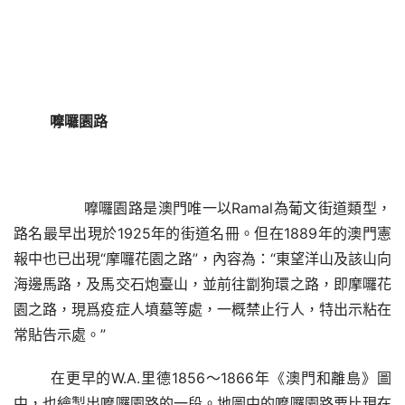
嚤囉園路
       嚤囉園路是澳門唯一以
Ramal為葡文街道類型，
路名最早出現於1925年的街道名冊
。但在
1889年的澳門憲
報中也已出現“摩囉花園之路”，內容為：“東望洋山及該山向
海邊馬路，及馬交石炮臺山，並前往劏狗環之路，即摩囉花
園之路，現爲疫症人墳墓等處，一概禁止行人，特出示粘在
常貼告示處。”
在更早的
W.A.里德1856～1866年《澳門和離島》圖
中，也繪製出嚤囉園路的一段。地圖中的嚤囉園路要比現在