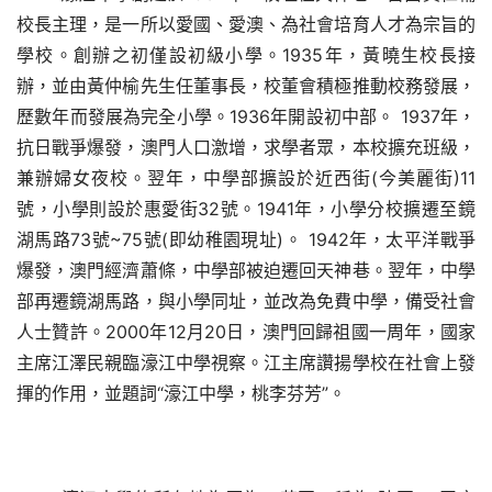
校長主理，是一所以愛國、愛澳、為社會培育人才為宗旨的
學校。創辦之初僅設初級小學。1935年，黃曉生校長接
辦，並由黃仲榆先生任董事長，校董會積極推動校務發展，
歷數年而發展為完全小學。1936年開設初中部。 1937年，
抗日戰爭爆發，澳門人口激增，求學者眾，本校擴充班級，
兼辦婦女夜校。翌年，中學部擴設於近西街(今美麗街)11
號，小學則設於惠愛街32號。1941年，小學分校擴遷至鏡
湖馬路73號~75號(即幼稚園現址)。 1942年，太平洋戰爭
爆發，澳門經濟蕭條，中學部被迫遷回天神巷。翌年，中學
部再遷鏡湖馬路，與小學同址，並改為免費中學，備受社會
人士贊許。2000年12月20日，澳門回歸祖國一周年，國家
主席江澤民親臨濠江中學視察。江主席讚揚學校在社會上發
揮的作用，並題詞“濠江中學，桃李芬芳”。