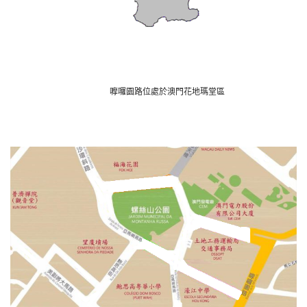
嚤囉園路位處於澳門花地瑪堂區