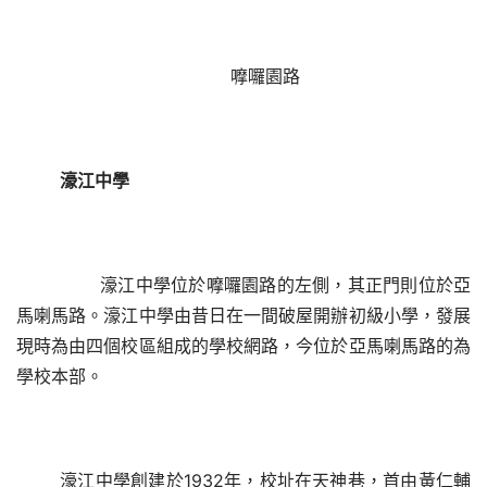
	嚤囉園路
濠江中學
       濠江中學位於嚤囉園路的左側，其正門則位於亞
馬喇馬路。濠江中學由昔日在一間破屋開辦初級小學，發展
現時為由四個校區組成的學校網路，今位於亞馬喇馬路的為
學校本部。
濠江中學創建於
1932年，校址在天神巷，首由黃仁輔