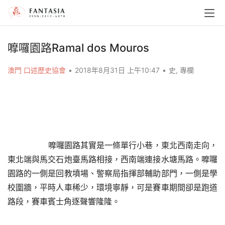
嚤囉園路Ramal dos Mouros
澳門 口述歷史協會
•
2018年8月31日 上午10:47
•
史
,
專欄
        嚤囉園路其實是一條單行小巷，東北西南走向，
東北端與馬交石炮臺馬路相接，西南端連接水塘馬路。嚤囉
園路的一側是回教墳場、警察局指揮部輔助部門，一側是學
校圍牆，平時人車稀少，環境寧靜，可是賽車期間卻是跑道
路段，賽車賓士角逐聲響隆隆。