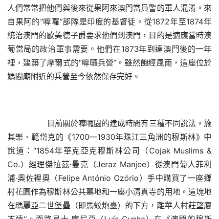
人們常常把他們與後來從果阿來澳門當員警的軍人混淆。來
自果阿的“嚤囉”部隊是印度的基督徒。從1872年至1874年
統治澳門的歐美德子爵要求他們到澳門，目的是適應當時澳
葡當局的政治軍事需要。他們在1873年到達澳門後的一年
裡，建築了摩爾式的“嚤囉兵營”。雖然飽經風雨，這座位於
媽閣廟附近的兵營至今依然保存完好。
目前關於嚤囉園的建成時間有三種不同說法。施
其樂、範岱克的《
1700—1930年珠江三角洲的穆斯林》中
說道：“1854年華克亞克穆斯林公司（Cojak Muslims & 
Co.）經理傑拉茲·曼克（Jeraz Manjee）從澳門葡人菲利
浦·奧佐裡奧（Felipe António Ozório）手中購買了一座鄉
村花園作為穆斯林公共墓地和一座小清真寺的用地。這塊地
在瑪麗亞二世堡壘（即馬蛟炮臺）的下方，離華人村莊望廈