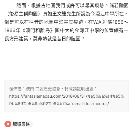
然而，根據古地圖我們或許可以尋其痕跡。倘若陸園
（後易主稱陶園）真如王文達先生所說為今濠江中學所在，
倒是可以在往昔的地圖中追尋其痕跡。在
W.A.裡德1856～
1866年《澳門和離島》圖中大約今濠江中學的位置繪有一
長方形建築，莫非這就是昔日的陸園？
發佈者：澳門 口述歷史協會，轉載請註明出處：
https://fantasiamacau.com/2018/08/31/%e5%9a%a4%e5%
9b%89%e5%9c%92%e8%b7%aframal-dos-mouros/
嚤囉園路