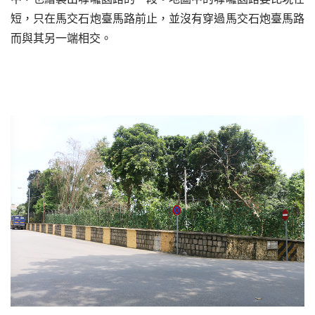
短，只在馬交石炮臺馬路前止，並沒有穿過馬交石炮臺馬路
而與其另一端相交。