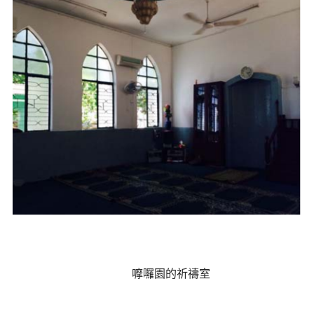
	嚤囉園的祈禱室