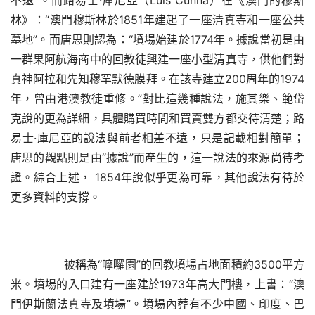
不遠”
。而路易士
·庫尼亞（Luís Cunha）在《澳門的穆斯
林》：“澳門穆斯林於1851年建起了一座清真寺和一座公共
墓地”。而唐思則認為：“墳場始建於1774年。據說當初是由
一群果阿航海商中的回教徒興建一座小型清真寺，供他們對
真神阿拉和先知穆罕默德膜拜。在該寺建立200周年的1974
年，曾由港澳教徒重修。”對比這幾種說法，施其樂、範岱
克說的更為詳細，具體購買時間和買賣雙方都交待清楚；路
易士·庫尼亞的說法與前者相差不遠，只是記載相對簡單；
唐思的觀點則是由“據說”而產生的，這一說法的來源尚待考
證。綜合上述， 1854年說似乎更為可靠，其他說法有待於
更多資料的支撐。
       被稱為
“嚤囉園”的回教墳場占地面積約3500平方
米。墳場的入口建有一座建於1973年高大門樓，上書：“澳
門伊斯蘭法真寺及墳場”。墳場內葬有不少中國、印度、巴