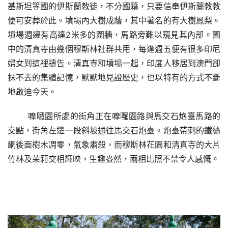
基斯坦等國的伊斯蘭教徒，不分國籍，只要信奉伊斯蘭教教
便可安葬於此。墳場內大樹成蔭，其中著名的有大樹鳳梨。
墳場週邊有高達2米多的圍牆，馬路旁難以窺見其內部。園
中的清真寺由幾個穆斯林社群共用，每逢週五便有很多印尼
婦女到這裡禱告。清真寺和墳場一起，印度人移居到澳門卻
抹不去的集體記憶，默默地見證歷史，也以特有的方式不斷
地啟迪今天。
嚤囉園所處的街角正在嚤囉園路與馬交石炮臺馬路的
交點，街角左邊一段斜坡通往馬交石炮臺。炮臺帶刺的鐵絲
網後面樹木凋零，氣象肅殺，而穆斯林花園和清真寺的大片
竹林及茉莉交相輝映，生趣盎然，兩相比照不禁令人感慨。