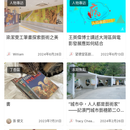
人物專訪
人物專訪
梁潔雯工筆畫探索藝術之美
王英偉博士講述大灣區與電
影發展應如何結合
William
2024年6月28日
望德堂區創意產業促進會
2022年6月13日
丁香圍
本期焦點
書
“城市中，人人都是藝術家”
——記澳門城市藝穗節二○
二四延伸活動
張 健文
2023年7月31日
Tracy Cheang
2024年2月26日