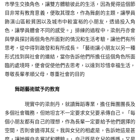
市學生交換角色，讓雙方體驗彼此的生活，因為覺得這個節
目非常有教育意義，便取其理念，作為舞劇的主題，讓學員
飾演山區較貧困以及城市中較富裕的小朋友，透過投入角
色，讓學員體會不同的感受。」排練的過程中，梁劍丹亦會
與學員探討兩個角色所面對的情況和生活考驗，讓他們有所
思考，從中得到啟發和有所成長。「藝術讓小朋友以另一種
形式找到與社會的連結，當你告訴他們所擔任這個角色所面
臨的處境時，便會促使他們去思考，以達到珍惜幸福生活，
尊敬長輩孝順父母，尊重社會的目的
舞蹈藝術賦予的教育
　　現實中的梁劍丹，就讀舞蹈專業，擔任舞團團長及
多個社會職務，但她坦言不一定要求女兒要承傳自己。「每
個小朋友都有自己的理想，作為長輩一定要給予他們選擇的
空間，否則會適得其反。我與女兒的相處是，告訴她這是甚
麼，讓她親自去嘗試和體驗。」自己既是女兒的媽媽，又是