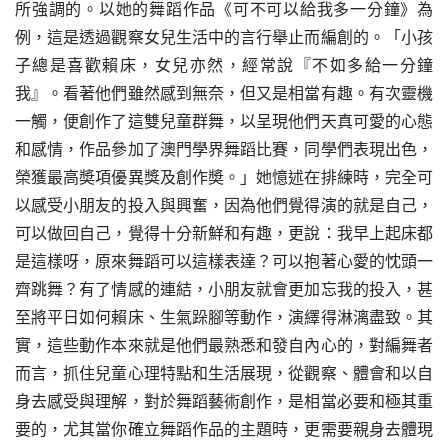
所強調的。以她的舞蹈作品《可不可以給我多一分鐘》為
例，這是透過觀察女兒生活中的言行舉止而編創的。「小孩
子總是喜歡賴床，女兒亦然，經常說『不如多給一分鐘
我』。看著他們雖然感到無奈，但又是相當有趣。有次靈機
一觸，便創作了這雙兒童群舞，以呈現他們天真可愛的心態
和感情，作品參加了澳門學界舞蹈比賽，同學們表現出色，
榮獲最高奬項優異獎及創作奬。」她憶述在排練時，完全可
以感受小朋友的投入與興奮，因為他們覺得演的就是自己，
可以做回自己，覺得十分新鮮和有趣，更說：我早上起床都
是這樣呀，原來舞蹈可以這樣表達？可以抱著心愛的忱頭一
齊跳舞？有了情感的連結，小朋友就會更加忘我的投入，甚
至將平日如何賴床、生氣跺腳等動作，演繹得淋漓盡致。其
實，這些動作本來就是他們最熟悉和發自內心的，對編舞者
而言，抓住兒童心理特點和生活展現，從觀察、體會和以自
身去感受與理解，對於舞蹈藝術創作，是相當必要和極其重
要的，尤其當你確立舞蹈作品的主題時，更需要親身去體現