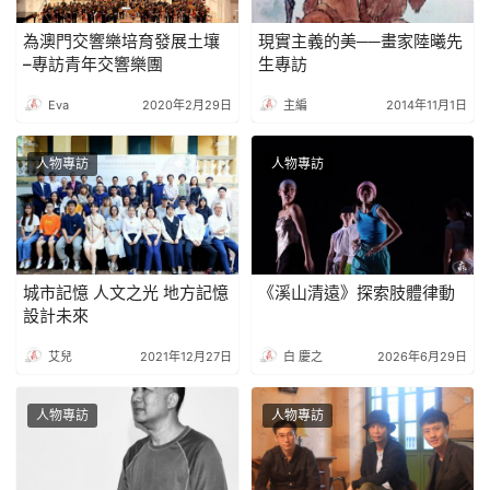
為澳門交響樂培育發展土壤
現實主義的美──畫家陸曦先
–專訪青年交響樂團
生專訪
Eva
2020年2月29日
主編
2014年11月1日
人物專訪
人物專訪
城市記憶 人文之光 地方記憶
《溪山清遠》探索肢體律動
設計未來
艾兒
2021年12月27日
白 慶之
2026年6月29日
人物專訪
人物專訪