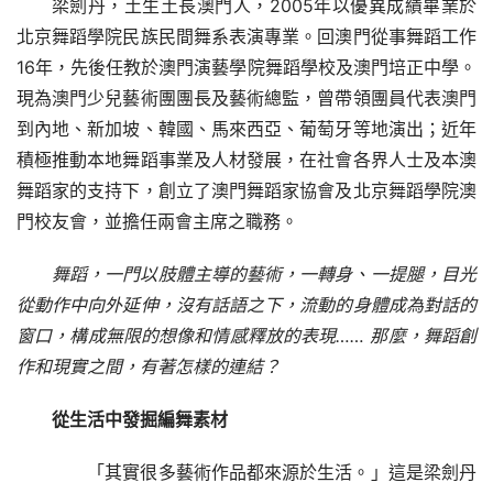
梁劍丹，土生土長澳門人，2005年以優異成績畢業於
北京舞蹈學院民族民間舞系表演專業。回澳門從事舞蹈工作
16年，先後任教於澳門演藝學院舞蹈學校及澳門培正中學。
現為澳門少兒藝術團團長及藝術總監，曾帶領團員代表澳門
到內地、新加坡、韓國、馬來西亞、葡萄牙等地演出；近年
積極推動本地舞蹈事業及人材發展，在社會各界人士及本澳
舞蹈家的支持下，創立了澳門舞蹈家協會及北京舞蹈學院澳
門校友會，並擔任兩會主席之職務。
舞蹈，一門以肢體主導的藝術，一轉身、一提腿，目光
從動作中向外延伸，沒有話語之下，流動的身體成為對話的
窗口，構成無限的想像和情感釋放的表現…… 那麼，舞蹈創
作和現實之間，有著怎樣的連結？
從生活中發掘編舞素材
　　「其實很多藝術作品都來源於生活。」這是梁劍丹