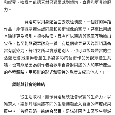
和感受，這樣才能讓素材另觀眾感到親切、真實和更具說服
力。
　　「舞蹈可以用身體語言去表達情感，一個好的舞蹈
作品，能使觀眾產生認同感和藝術想像的空間，甚至比用語
言陳述更為吸引。很多時侯，舞者可以通過與觀眾互動擦出
火花，甚至能與觀眾融為一體。有這個效果是因為舞蹈藝術
富有感染力，舞蹈之所以會感動別人，也可以說是豐富的生
活體驗會另編舞者產生多姿多彩的藝術作品另觀眾產生共
鳴，也可能是因為創作者喜歡用自身對周邊的人和事所產生
的各種體驗，用藝術的形式和獨特的覺度去感染他人。」
舞蹈與社會的連結
　　從生活取材，賦予舞蹈反映社會現實的生命力，以
舞育人，梁劍丹經常將不同的生活議題放入舞團的年度成果
展中。「曾經看過一齣綜合節目，是講述國內山區學生與城