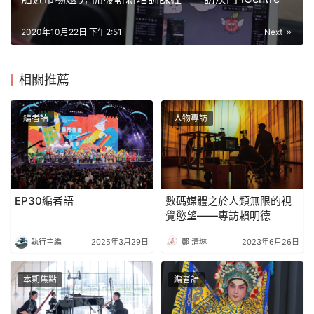
2020年10月22日 下午2:51
Next
相關推薦
編者語
人物專訪
EP30編者語
數碼媒體之於人類無限的視
覺慾望——專訪賴明德
執行主編
2025年3月29日
鄭 清琳
2023年6月26日
本期焦點
編者語