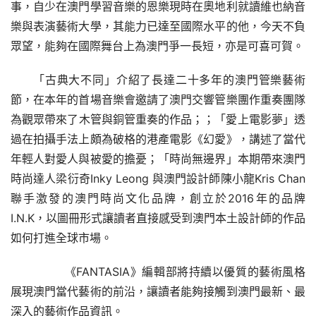
事，自少在澳門學習音樂的恩樂現時在奧地利就讀維也納音
樂與表演藝術大學，其能力已達至國際水平的他，今天不負
眾望，能夠在國際舞台上為澳門爭一長短，亦是可喜可賀。
「古典大不同」介紹了長達二十多年的澳門管樂藝術
節，在本年的首場音樂會邀請了澳門交響管樂團作重奏團隊
為觀眾帶來了木管與銅管重奏的作品；；「愛上電影夢」透
過在拍攝手法上頗為破格的港產電影《幻愛》，講述了當代
年輕人對愛人與被愛的擔憂；「時尚無邊界」本期帶來澳門
時尚達人梁衍奇Inky Leong 與澳門設計師陳小龍Kris Chan 
聯手激發的澳門時尚文化品牌，創立於2016年的品牌
I.N.K，以圖冊形式讓讀者直接感受到澳門本土設計師的作品
如何打進全球市場。
        《FANTASIA》編輯部將持續以優質的藝術風格
展現澳門當代藝術的前沿，讓讀者能夠接觸到澳門最新、最
深入的藝術作品資訊。