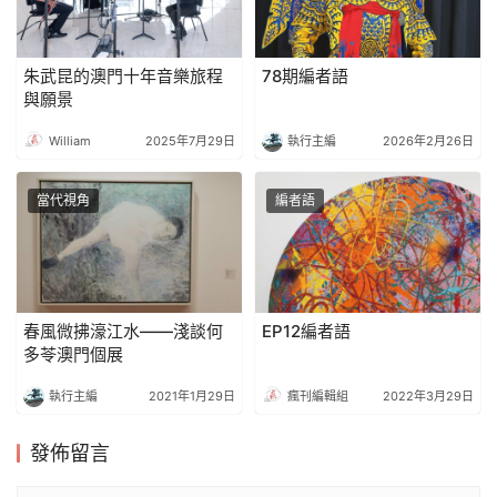
朱武昆的澳門十年音樂旅程
78期編者語
與願景
William
2025年7月29日
執行主編
2026年2月26日
當代視角
編者語
春風微拂濠江水——淺談何
EP12編者語
多苓澳門個展
執行主編
2021年1月29日
瘋刊編輯組
2022年3月29日
發佈留言