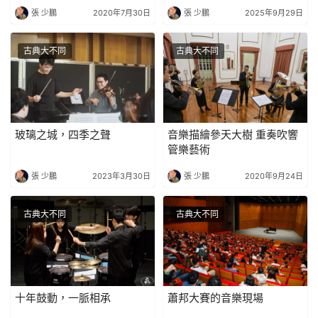
觀察與思考
張 少鵬
2020年7月30日
張 少鵬
2025年9月29日
古典大不同
古典大不同
玻璃之城，四季之聲
音樂描繪參天大樹 重奏吹響
管樂藝術
張 少鵬
2023年3月30日
張 少鵬
2020年9月24日
古典大不同
古典大不同
十年鼓動，一脈相承
蕭邦大賽的音樂現場