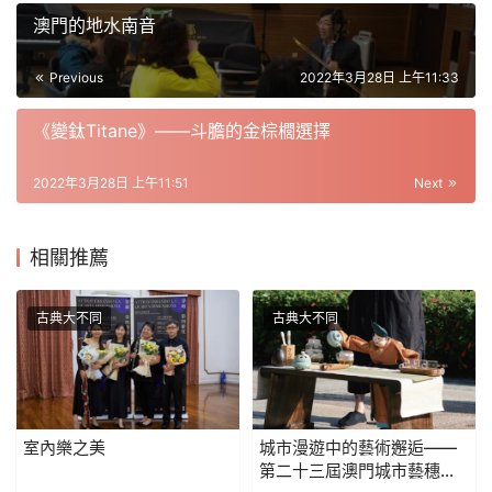
澳門的地水南音
Previous
2022年3月28日 上午11:33
《變鈦Titane》——斗膽的金棕櫚選擇
2022年3月28日 上午11:51
Next
相關推薦
古典大不同
古典大不同
室內樂之美
城市漫遊中的藝術邂逅——
第二十三屆澳門城市藝穗節