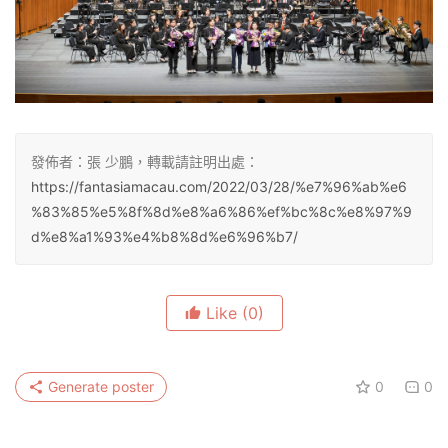
發佈者：張 少鵬，轉載請註明出處：
https://fantasiamacau.com/2022/03/28/%e7%96%ab%e6
%83%85%e5%8f%8d%e8%a6%86%ef%bc%8c%e8%97%9
d%e8%a1%93%e4%b8%8d%e6%96%b7/
Like
(0)
Generate poster
0
0