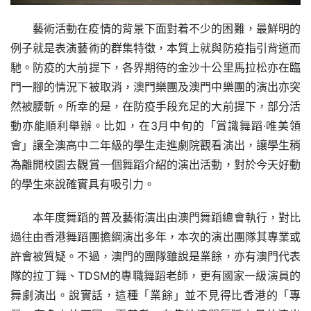
藝術活動在疫情的背景下面對着不少的困難，最鮮明的
例子就是表演藝術的群集特徵，本質上就與防疫指引背道而
馳。防疫的大前提下，各界期待的金沙十公里馬拉松亦在臨
門一腳的情況下被取消，澳門樂團及澳門中樂團的演出亦突
然被腰斬。所幸的是，在防疫手段充足的大前提下，部分活
動亦能順利舉辦。比如，在3月中旬的「賞識舞蹈·唯美領
會」讓全澳高中二年級的學生走進劇院觀看演出，讓學生稍
為離開校園去觀賞一個舞蹈介紹的演出活動，對於今天好動
的學生來說確實具有吸引力。
本年度舞蹈的普及藝術演出由澳門舞蹈總會執行，對比
過往由香港舞蹈團擔綱演出多年，本次的演出團隊其專業或
許會被質疑。不過，澳門的團隊雖說是業餘，亦有澳門代表
隊的拉丁舞、TDSM的專職舞蹈老師，更有國家一級演員的
舞劇演出。說實話，這種「業餘」並不見得比香港的「專