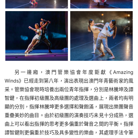
另一邊廂，澳門管樂協會年度鉅獻《Amazing 
Winds》已經走到第八年，演出表現出澳門年青藝術家的風
采。管樂協會現時培養出兩位青年指揮，分別是林騰坤及譚
智鍵，在指揮初級團及高級團的處理及選曲上，兩者均有明
顯的分別，指揮林騰坤更多選擇和聲飽滿，展現出樂團聲音
重疊美妙的曲目。由於初級團的演奏技巧未見十分成熟，選
曲上可以看出指揮的思考更多偏重於聲音之間的平衡。指揮
譚智鍵則更偏重於技巧及具多變性的樂曲，其處理手法令筆