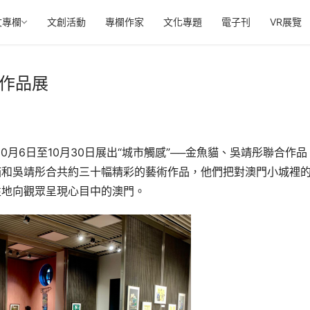
文專欄
文創活動
專欄作家
文化專題
電子刊
VR展覽
合作品展
0月6日至10月30日展出“城市觸感”──金魚貓、吳靖彤聯合作品
貓和吳靖彤合共約三十幅精彩的藝術作品，他們把對澳門小城裡
性地向觀眾呈現心目中的澳門。