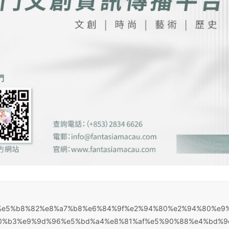
9f%8e%e5%b8%82%e8%a7%b8%e6%84%9f%e2%94%80%e2%94%80%e9
0%b3%e9%9d%96%e5%bd%a4%e8%81%af%e5%90%88%e4%bd%9