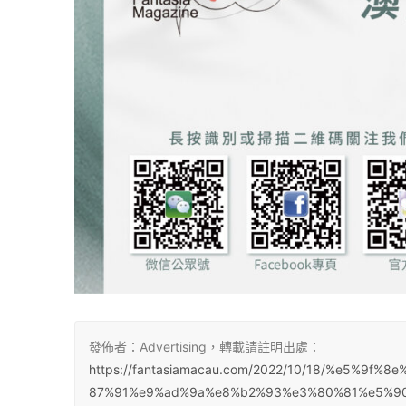
發佈者：Advertising，轉載請註明出處：
https://fantasiamacau.com/2022/10/18/%e5%
87%91%e9%ad%9a%e8%b2%93%e3%80%81%e5%9