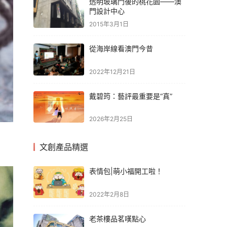
透明玻璃門後的桃花園——澳
門設計中心
2015年3月1日
從海岸線看澳門今昔
2022年12月21日
戴碧筠：藝評最重要是“真”
2026年2月25日
文創產品精選
表情包|萌小福開工啦！
2022年2月8日
老茶樓品茗嘆點心