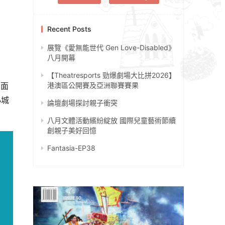
Recent Posts
展覽《愛無能世代 Gen Love-Disabled》
八月開幕
【Theatresports 勁爆劇場大比拼2026】
側面
港澳區公開賽及亞洲聯賽賽果
小城
論壇劇場探討親子衝突
。
八月文體活動繽紛綻放 國際兒童藝術節續
創親子美好回憶
Fantasia-EP38