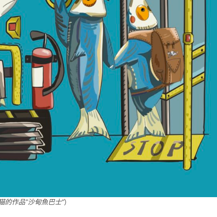
猫的作品”沙甸魚巴士”
）