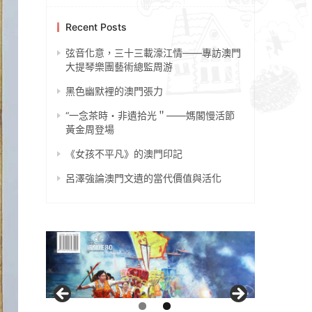
Recent Posts
弦音化意，三十三載濠江情——專訪澳門
大提琴樂團藝術總監周游
黑色幽默裡的澳門張力
“一念茶時・非遺拾光＂——媽閣慢活節
黃金周登場
《女孩不平凡》的澳門印記
呂澤強論澳門文遺的當代價值與活化