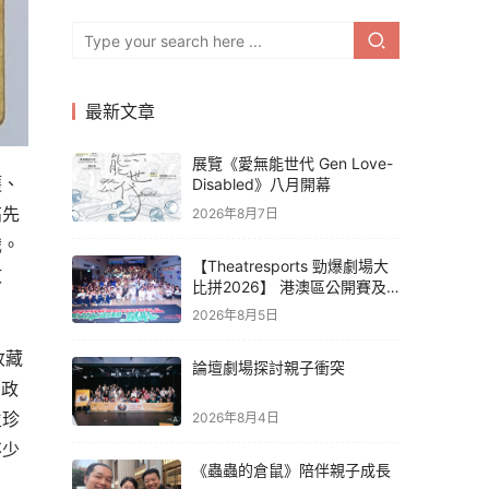
最新文章
展覽《愛無能世代 Gen Love-
護、
Disabled》八月開幕
高先
2026年8月7日
識。
【Theatresports 勁爆劇場大
文
比拼2026】 港澳區公開賽及
亞洲聯賽賽果
2026年8月5日
收藏
論壇劇場探討親子衝突
民政
生珍
2026年8月4日
不少
《蟲蟲的倉鼠》陪伴親子成長