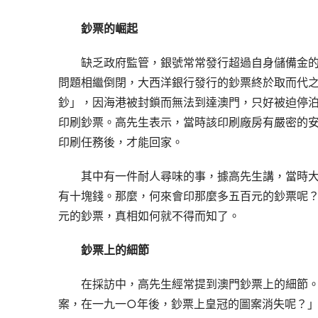
鈔票的崛起
缺乏政府監管，銀號常常發行超過自身儲備金
問題相繼倒閉，大西洋銀行發行的鈔票終於取而代
鈔」，因海港被封鎖而無法到達澳門，只好被迫停
印刷鈔票。高先生表示，當時該印刷廠房有嚴密的
印刷任務後，才能回家。
其中有一件耐人尋味的事，據高先生講，當時
有十塊錢。那麼，何來會印那麼多五百元的鈔票呢
元的鈔票，真相如何就不得而知了。
鈔票上的細節
在採訪中，高先生經常提到澳門鈔票上的細節
案，在一九一○年後，鈔票上皇冠的圖案消失呢？