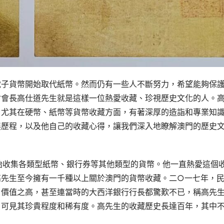
電子貨幣開始取代紙幣。然而仍有一些人不斷努力，希望能夠保
會會長高仕道先生就是這樣一位熱愛收藏、珍視歷史文化的人。
，尤其在硬幣、紙幣等貨幣收藏方面，有著深厚的造詣和專業知
展歷程，以及他自己的收藏心得，讓我們深入地瞭解澳門的歷史
始收集各類型紙幣、銀行券等其他類型的貨幣。他一直熱愛這個
高先生至今擁有一千種以上關於澳門的貨幣收藏。二○一七年，
，價值之高，甚至連當時的大西洋銀行行長都驚歎不已，稱高先
，可見其珍貴程度和稀有度。高先生的收藏歷史長達百年，其中