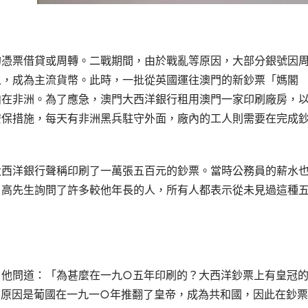
的憑票借貸或周轉。二戰期間，由於戰亂等原因，大部分銀號因
之，成為主流貨幣。此時，一批從英國運往澳門的新鈔票「媽閣
泊在非洲。為了應急，澳門大西洋銀行租用澳門一家印刷廠房，
安保措施，每天有非洲黑兵駐守外面，廠內的工人則需要在完成
大西洋銀行聲稱印刷了一萬張五百元的鈔票。當時公務員的薪水
？高先生詢問了許多較他年長的人，所有人都表示從未見過這種
。他問道：「為甚麼在一九○五年印刷的？大西洋鈔票上有皇冠
」原因是葡國在一九一○年推翻了皇帝，成為共和國，因此在鈔