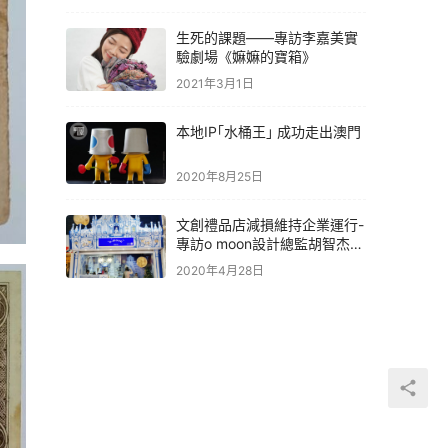
生死的課題——專訪李嘉美實
驗劇場《嫲嫲的寶箱》
2021年3月1日
本地IP｢水桶王｣ 成功走出澳門
2020年8月25日
文創禮品店減損維持企業運行-
專訪o moon設計總監胡智杰先
生
2020年4月28日