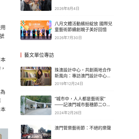
2026年8月4日
八月文體活動繽紛綻放 國際兒
使用
童藝術節續創親子美好回憶
號
2026年7月30日
藝文單位專訪
用本
的，
珠澳設計中心，共創兩地合作
新風向：專訪澳門設計中心執
行長馮文偉
2019年12月24日
票為
“城市中，人人都是藝術家”
趨
——記澳門城市藝穗節二○二
由本
四延伸活動
2024年2月26日
。
澳門管樂藝術節：不絕的樂聲