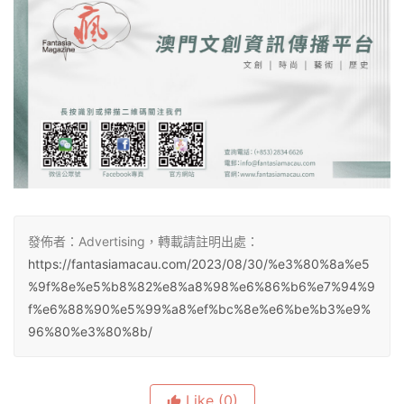
發佈者：Advertising，轉載請註明出處：
https://fantasiamacau.com/2023/08/30/%e3%80%8a%e5
%9f%8e%e5%b8%82%e8%a8%98%e6%86%b6%e7%94%9
f%e6%88%90%e5%99%a8%ef%bc%8e%e6%be%b3%e9%
96%80%e3%80%8b/
Like
(0)