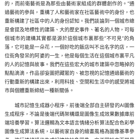
的，而前衛藝術是為那些由藝術家組成的群體創作的。”通
過藝術的參與，重構了人和藝術家在社區藝術中的身份，也
重新構建了社區中的人的身份認知。我們談論到一個城市總
是會提及地標性的建築、大的歷史事件、著名的人物，可每
個城市的建構其實都是源於這個城市裏那些“不可見”的角
落，它可能是一朵花，一個好吃的飯店叫不出名字的店，一
位街角發呆的阿婆的一生，他是每個生活在這個城市裏平凡
的人的記憶與故事。我們在這些宏大的城市建築中忽略掉的
點點滴滴，作品卻妄圖把藏匿的、被忽視的記憶通過藝術的
行動重新的構建出來，利用科技、空間和生活中的感受將城
市與個體重新締結一種新關係。
城市記憶生成器小程序，前後端全部自主研發的AI圖像
生成程序，不論是後端代碼架構還是圖像生成效果數據庫前
端培養學習。算法邏輯為文本語言情緒分析算法配合色彩學
圖像生成算法系統，以藝術家自身的繪畫風格為圖像基準參