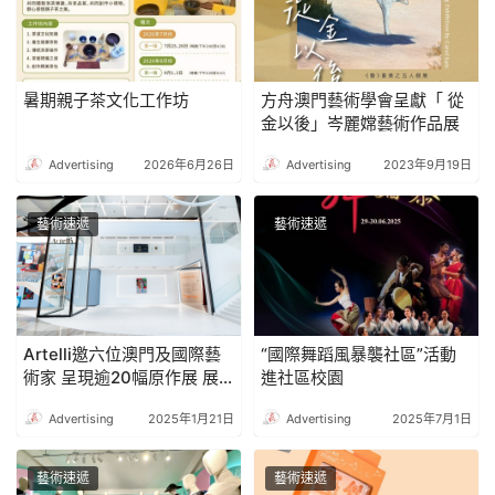
暑期親子茶文化工作坊
方舟澳門藝術學會呈獻「 從
金以後」岑麗嫦藝術作品展
Advertising
2026年6月26日
Advertising
2023年9月19日
藝術速遞
藝術速遞
Artelli邀六位澳門及國際藝
“國際舞蹈風暴襲社區”活動
術家 呈現逾20幅原作展 展
進社區校園
覽《一人一像》啟發一場關
Advertising
2025年1月21日
Advertising
2025年7月1日
於「人像畫」的探索
藝術速遞
藝術速遞