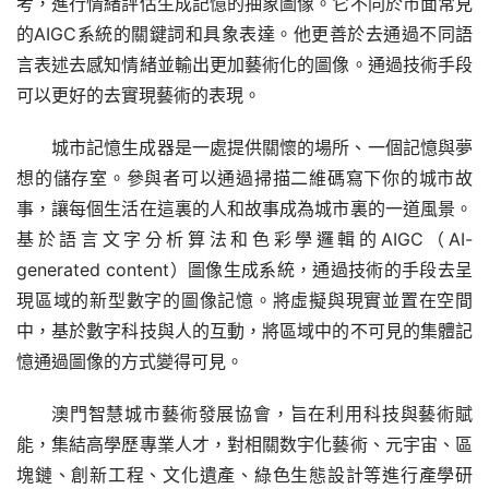
考，進行情緒評估生成記憶的抽象圖像。它不同於市面常見
的AIGC系統的關鍵詞和具象表達。他更善於去通過不同語
言表述去感知情緒並輸出更加藝術化的圖像。通過技術手段
可以更好的去實現藝術的表現。
城市記憶生成器是一處提供關懷的場所、一個記憶與夢
想的儲存室。參與者可以通過掃描二維碼寫下你的城市故
事，讓每個生活在這裏的人和故事成為城市裏的一道風景。
基於語言文字分析算法和色彩學邏輯的AIGC（AI-
generated content）圖像生成系統，通過技術的手段去呈
現區域的新型數字的圖像記憶。將虛擬與現實並置在空間
中，基於數字科技與人的互動，將區域中的不可見的集體記
憶通過圖像的方式變得可見。
澳門智慧城市藝術發展協會，旨在利用科技與藝術賦
能，集結高學歷專業人才，對相關数宇化藝術、元宇宙、區
塊鏈、創新工程、文化遺產、綠色生態設計等進行產學研