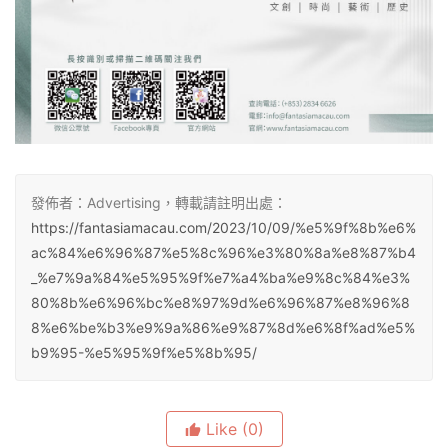
發佈者：Advertising，轉載請註明出處：
https://fantasiamacau.com/2023/10/09/%e5%9f%8b%e6%
ac%84%e6%96%87%e5%8c%96%e3%80%8a%e8%87%b4
_%e7%9a%84%e5%95%9f%e7%a4%ba%e9%8c%84%e3%
80%8b%e6%96%bc%e8%97%9d%e6%96%87%e8%96%8
8%e6%be%b3%e9%9a%86%e9%87%8d%e6%8f%ad%e5%
b9%95-%e5%95%9f%e5%8b%95/
Like
(0)