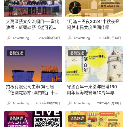
大灣區藝文交流項目──當代
“月滿三巴夜2024”中秋夜登
油畫．新晉談藝《從可視到
場與市民共度團圓佳節
可讀》何沛珊小型油畫作品
Advertising
2024年6月3日
Advertising
2024年9月14日
展 開幕
藝術速遞
藝術速遞
拍板有限公司主辦 第七屆
守望百年一東望洋燈塔160
「德國電影節-澳門站」十一
周年及海域管理10周年專題
月隆重揭幕
展
Advertising
2022年10月28日
Advertising
2025年10月10日
藝術速遞
藝術速遞