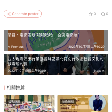
Generate poster
0
0
戀愛．電影館辦“嘻嘻哈哈 – 喜劇電影展”
Previous
2023年10月7日 上午10:29
亞太現場演出行業協會拜訪澳門特別行政區社會文化司
歐陽瑜司長
2023年10月10日 上午10:09
Next
相關推薦
藝術速遞
藝術速遞