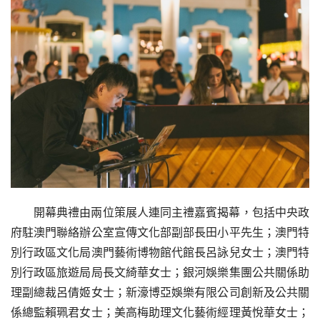
開幕典禮由兩位策展人連同主禮嘉賓揭幕，包括中央政
府駐澳門聯絡辦公室宣傳文化部副部長田小平先生；澳門特
別行政區文化局澳門藝術博物館代館長呂詠兒女士；澳門特
別行政區旅遊局局長文綺華女士；銀河娛樂集團公共關係助
理副總裁呂倩姬女士；新濠博亞娛樂有限公司創新及公共關
係總監賴珮君女士；美高梅助理文化藝術經理黃悅華女士；