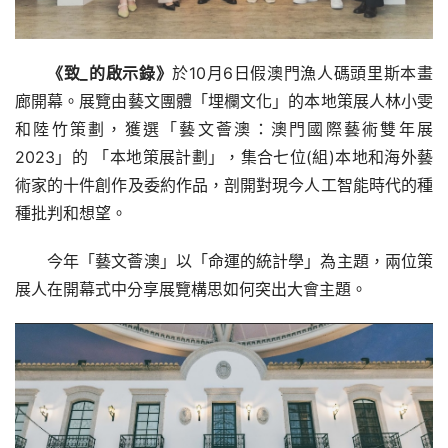
《致_的啟示錄》
於10月6日假澳門漁人碼頭里斯本畫
廊開幕。展覽由藝文團體「埋欄文化」的本地策展人林小雯
和陸竹策劃，獲選「藝文薈澳：澳門國際藝術雙年展
2023」的 「本地策展計劃」，集合七位(組)本地和海外藝
術家的十件創作及委約作品，剖開對現今人工智能時代的種
種批判和想望。
今年「藝文薈澳」以「命運的統計學」為主題，兩位策
展人在開幕式中分享展覽構思如何突出大會主題。