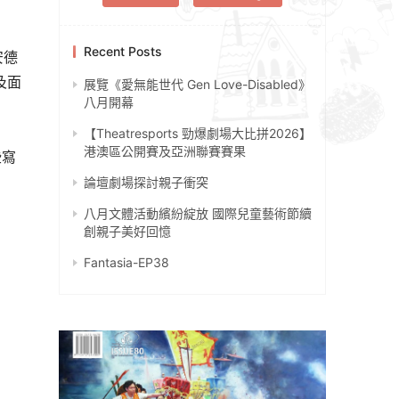
Recent Posts
安德
及面
展覽《愛無能世代 Gen Love-Disabled》
八月開幕
【Theatresports 勁爆劇場大比拼2026】
港澳區公開賽及亞洲聯賽賽果
些寫
論壇劇場探討親子衝突
八月文體活動繽紛綻放 國際兒童藝術節續
創親子美好回憶
Fantasia-EP38