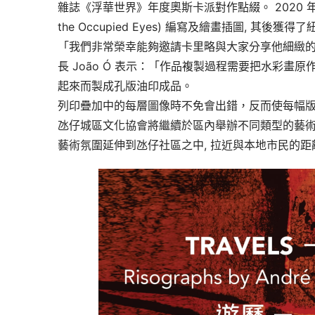
雜誌《浮華世界》年度奧斯卡派對作點綴。 2020 年，他為圖書 “A 
the Occupied Eyes) 編寫及繪畫插圖, 其後
「我們非常榮幸能夠邀請卡里略與大家分享他細緻的
長 João Ó 表示：「作品複製過程需要把水彩
起來而製成孔版油印成品。
列印疊加中的每層圖像時不免會出錯，反而使每幅
氹仔城區文化協會將繼續於區內舉辦不同類型的藝
藝術氛圍延伸到氹仔社區之中, 拉近與本地市民的距