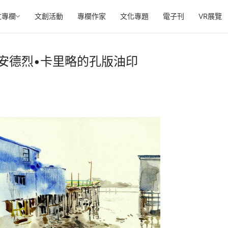
文專欄
文創活動
專欄作家
文化專題
電子刊
VR展覽
 安德烈•卡里略的孔版油印