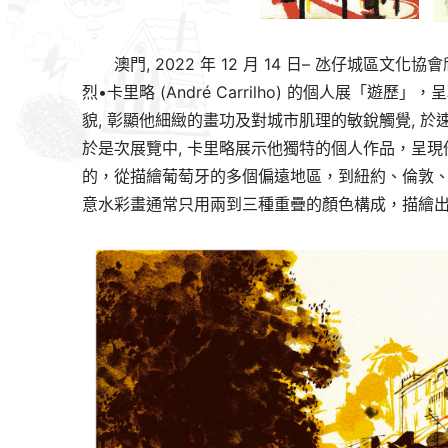
澳門, 2022 年 12 月 14 日– 氹仔城
烈•卡里略 (André Carrilho) 的個人展
貌, 彰顯他細緻的畫功及對城市肌理的敏銳觸覺, 
於是次展覽中, 卡里略展示他獨特的個人作品，呈
的，從描繪葡萄牙的多個偏遠地區，到紐約、倫敦
意水彩畫通常只用兩到三種重疊的顏色構成，描繪