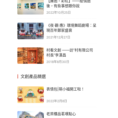
【擁抱・彩虹】——疫情過
後，有些事想跟你說
2022年10月25日
《夜‧觀‧應》環境舞蹈劇場：呈
現百年鄭家盛衰
2021年12月27日
村看文創 ——訪“村有限公司
村長”李漢昌
2018年8月30日
文創產品精選
表情包|萌小福開工啦！
2022年2月8日
老茶樓品茗嘆點心