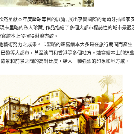
區文化協會欣然呈獻本年度壓軸奪目的展覽, 展出享譽國際的葡萄牙插畫家
「遊歷」，呈現卡里略的私人珍藏, 作品描繪了多個大都市標誌性的城市景觀
於速寫繪本上發揮得淋漓盡致。
現他藝術努力之成果。卡里略的速寫繪本大多是在旅行期間而產生
、巴黎等大都市，甚至澳門和香港等多個地方。速寫繪本上的這
出背景和前景之間的高對比度，給人一種強烈的印象和地方感。