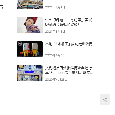
當
2021年3月1日
生死的課題——專訪李嘉美實
驗劇場《嫲嫲的寶箱》
2021年3月1日
本地IP｢水桶王｣ 成功走出澳門
2020年8月25日
文創禮品店減損維持企業運行-
專訪o moon設計總監胡智杰先
生
2020年4月28日