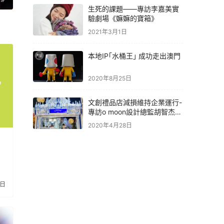
生死的課題——專訪李嘉美實
驗劇場《嫲嫲的寶箱》
2021年3月1日
本地IP｢水桶王｣ 成功走出澳門
2020年8月25日
文創禮品店減損維持企業運行-
專訪o moon設計總監胡智杰先
生
2020年4月28日
1日