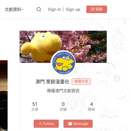
文創資料
Sign in
Sign up
投稿
澳門 業餘漫畫社
專欄作家
傳播澳門文創資訊
51
0
4
文章
評論
粉絲
Follow
Message