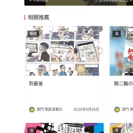
Previous
2024年8月16日 上午1
相關推薦
專欄
漫
到最後
騎二輪の
澳門 業餘漫畫社
2020年6月26日
澳門 
漫
漫