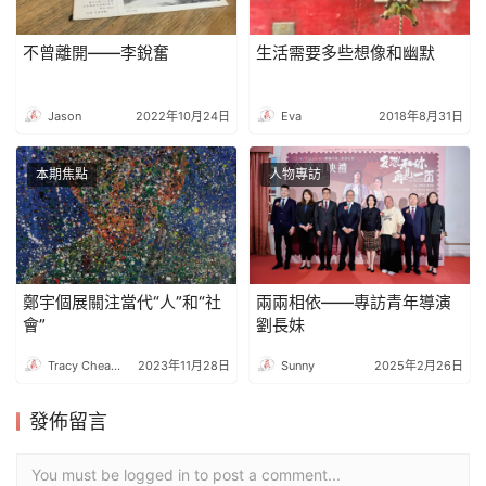
不曾離開——李銳奮
生活需要多些想像和幽默
Jason
2022年10月24日
Eva
2018年8月31日
本期焦點
人物專訪
鄭宇個展關注當代“人”和“社
兩兩相依——專訪青年導演
會”
劉長妹
Tracy Cheang
2023年11月28日
Sunny
2025年2月26日
發佈留言
You must be logged in to post a comment...