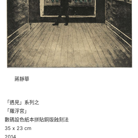
蔣靜華
「遇見」系列之
「羅浮宮」
數碼設色紙本拼貼銅版蝕刻法
35 x 23 cm
2014