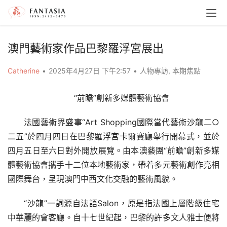
澳門藝術家作品巴黎羅浮宮展出
Catherine
•
2025年4月27日 下午2:57
•
人物專訪
,
本期焦點
“前瞻”創新多媒體藝術協會
法國藝術界盛事“Art Shopping國際當代藝術沙龍二○
二五”於四月四日在巴黎羅浮宮卡爾賽廳舉行開幕式，並於
四月五日至六日對外開放展覽。由本澳藝團“前瞻”創新多媒
體藝術協會攜手十二位本地藝術家，帶着多元藝術創作亮相
國際舞台，呈現澳門中西文化交融的藝術風貌。
“沙龍”一詞源自法語Salon，原是指法國上層階級住宅
中華麗的會客廳。自十七世紀起，巴黎的許多文人雅士便將