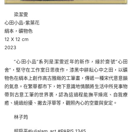
梁潔雯
心田小品-紫葉花
絹本，礦物色
12 X 12 cm
2023
“心田小品”系列是潔雯近年的新作，緣於齋號“心田
舍”，堅守在工作室日思夜作，漆黑中耕耘心中之田，以礦
物色在絹本上創作高古雅緻的工筆畫，傳遞一種宋代意意韻
的氣息。在繁華都市下，她下意識地情願將生活中所見事物
帶到古意工筆的世界裹，認為這過程能撫平燥底、自我療
癒、繞過紛擾、撇去浮華等，觀照內心的空靈與安定。
林子筠
超扁平#julialam_art #PARIS 1345