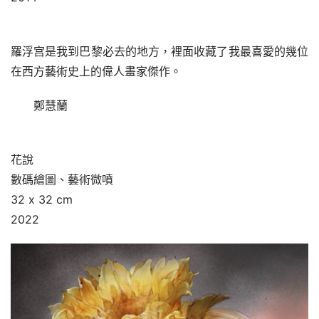
羅浮宫是我到巴黎必去的地方，裡面收藏了我最喜愛的幾位
在西方藝術史上的偉人畫家傑作。
鄭慧蘭
花說
數碼繪圖、藝術微噴
32 x 32 cm
2022