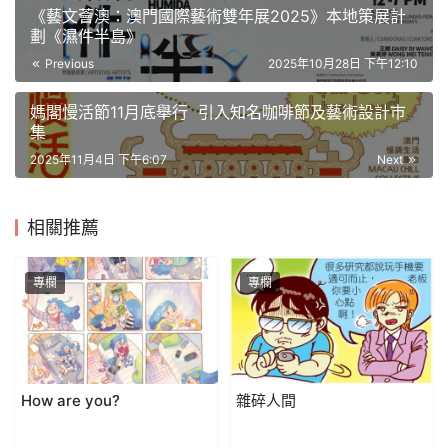
《藝文薈澳：澳門國際藝術雙年展2025》本地策展計
劃《濕件半島》
Previous
2025年10月28日 下午12:10
媽閣慢活節11月底舉行 引入知名咖啡節及藝術設計巿
集
2025年11月4日 下午6:07
Next
相關推薦
專欄
專欄
How are you?
雜碎人間