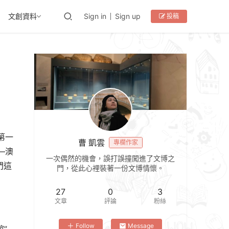
文創資料
Sign in
Sign up
投稿
第一
曹 凱雲
專欄作家
—澳
一次偶然的機會，誤打誤撞闖進了文博之
門這
門，從此心裡裝著一份文博情懷。
27
0
3
文章
評論
粉絲
Follow
Message