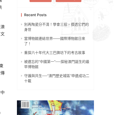
”
共
Recent Posts
別再陶瓷分不清！學會三招，摸透它們的
在澳
身世
方文
當博物館連結世界——國際博物館日來
了！
重探六十年代大三巴牌坊下的考古故事
被遺忘的“中國第一”──探秘澳門誕生的最
東
早博物館
宣傳
守護與共生──“澳門歷史城區”申遺成功二
十載
發中
品