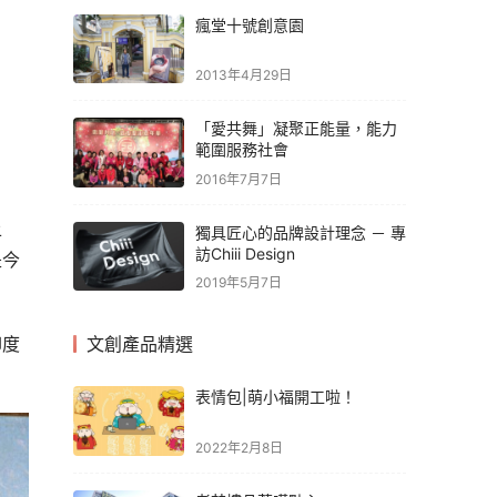
瘋堂十號創意園
2013年4月29日
「愛共舞」凝聚正能量，能力
範圍服務社會
2016年7月7日
上
獨具匠心的品牌設計理念 － 專
訪Chiii Design
是今
2019年5月7日
印度
文創產品精選
表情包|萌小福開工啦！
2022年2月8日