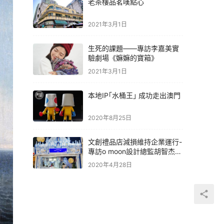
老茶樓品茗嘆點心
2021年3月1日
生死的課題——專訪李嘉美實
驗劇場《嫲嫲的寶箱》
2021年3月1日
本地IP｢水桶王｣ 成功走出澳門
2020年8月25日
文創禮品店減損維持企業運行-
專訪o moon設計總監胡智杰先
生
2020年4月28日