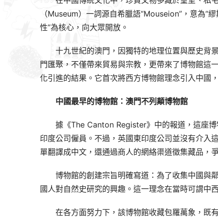
在中國傳統文化中，珍貴文物多藏於皇室、私宅
（Museum）一詞源自希臘語“Mouseion”，
性”為核心，向大眾開放。
十九世紀的澳門，因獨特的地理位置與歷史背
門匯聚，不僅帶來貿易與宗教，更帶來了博物館這
化引進的結果。它首次將西方博物館理念引入中國
中國最早的博物館：澳門不列顛博物館
據《The Canton Register》中的
印度公司僱員。不過，英國東印度公司並沒有介入
單翻譯成中文，還通過商人的網絡渠道徵集藏品，
博物館的創建宗旨明確寫道：為了收集中國與
國人對自然史研究的興趣。這一理念在當時可謂中
在各方面努力下，該博物館收藏包羅萬象，既