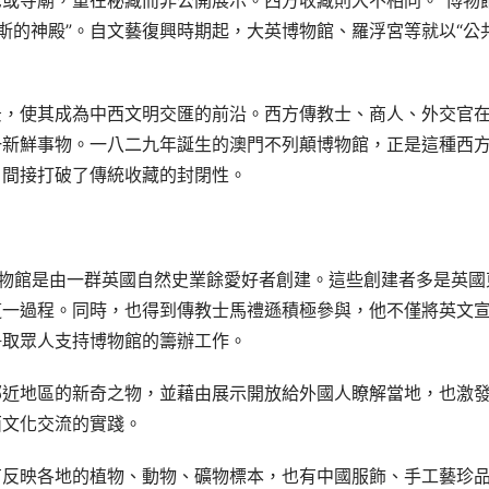
或寺廟，重在秘藏而非公開展示。西方收藏則大不相同。“博物館
意為“繆斯的神殿”。自文藝復興時期起，大英博物館、羅浮宮等就以“公
景，使其成為中西文明交匯的前沿。西方傳教士、商人、外交官
一新鮮事物。一八二九年誕生的澳門不列顛博物館，正是這種西
，間接打破了傳統收藏的封閉性。
報道，這座博物館是由一群英國自然史業餘愛好者創建。這些創建者多是英國
這一過程。同時，也得到傳教士馬禮遜積極參與，他不僅將英文
爭取眾人支持博物館的籌辦工作。
鄰近地區的新奇之物，並藉由展示開放給外國人瞭解當地，也激
西文化交流的實踐。
有反映各地的植物、動物、礦物標本，也有中國服飾、手工藝珍