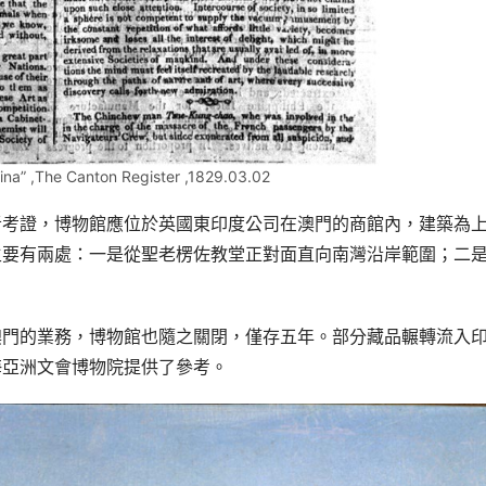
hina” ,The Canton Register ,1829.03.02
者考證，博物館應位於英國東印度公司在澳門的商館內，建築為
主要有兩處：一是從聖老楞佐教堂正對面直向南灣沿岸範圍；二
澳門的業務，博物館也隨之關閉，僅存五年。部分藏品輾轉流入
海亞洲文會博物院提供了參考。