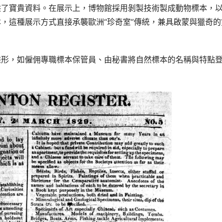
供了寶貴資料。在展示上，博物館採用剝製技術製成動物標本，
，這種展示方式直接承襲歐洲“珍奇室”傳統，兼具啟蒙與獵奇的
雛形，如僱佣專職標本保管員、由秘書將自然標本的名稱與特點