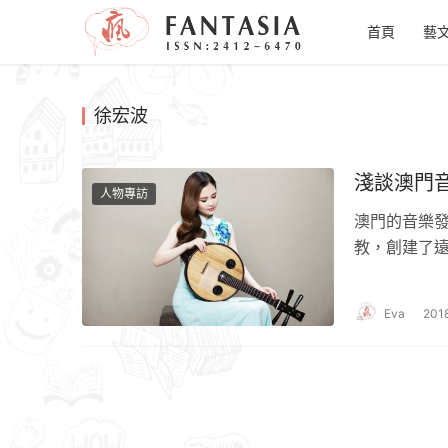
首頁
藝
徐宏波
淺談澳門
人物專訪
澳門的音樂發
教，創建了
傳教工具帶
有音樂專業
Eva
20
藝學院中學
由於現時澳
步。