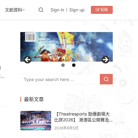
文創資料
Sign in
Sign up
投稿
傳
作為
學設
門演
最新文章
間。
進
【Theatresports 勁爆劇場大
比拼2026】 港澳區公開賽及
亞洲聯賽賽果
2026年8月5日