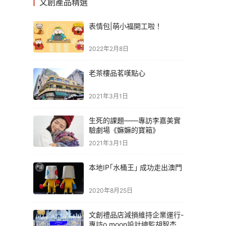
文創產品精選
表情包|萌小福開工啦！
2022年2月8日
老茶樓品茗嘆點心
2021年3月1日
生死的課題——專訪李嘉美實
驗劇場《嫲嫲的寶箱》
2021年3月1日
本地IP｢水桶王｣ 成功走出澳門
2020年8月25日
文創禮品店減損維持企業運行-
專訪o moon設計總監胡智杰先