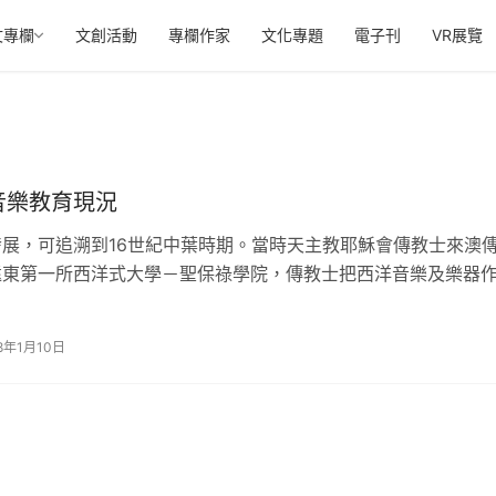
文專欄
文創活動
專欄作家
文化專題
電子刊
VR展覽
音樂教育現況
展，可追溯到16世紀中葉時期。當時天主教耶穌會傳教士來澳
遠東第一所西洋式大學－聖保祿學院，傳教士把西洋音樂及樂器
到澳門，自此，西樂便開始在澳門傳播。如今，澳門僅有兩間大
方面的教育課程，其一是澳門理工學院大學音樂專科，其二為澳
18年1月10日
音樂專業課程。除此之外，民間自營的音樂中心、琴行，也有數
門政府對文創事業的大力支持，澳門音樂藝術發展也有了較大的