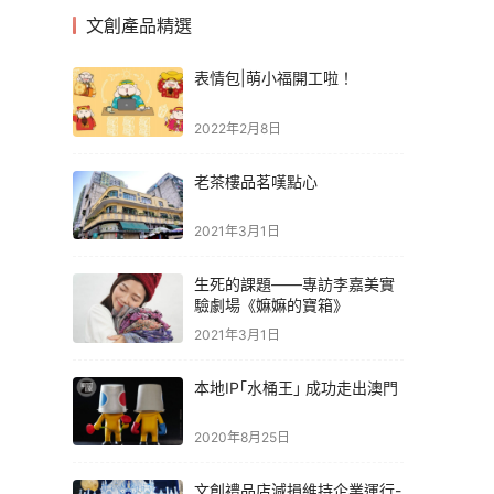
文創產品精選
表情包|萌小福開工啦！
2022年2月8日
老茶樓品茗嘆點心
2021年3月1日
生死的課題——專訪李嘉美實
驗劇場《嫲嫲的寶箱》
2021年3月1日
本地IP｢水桶王｣ 成功走出澳門
2020年8月25日
文創禮品店減損維持企業運行-