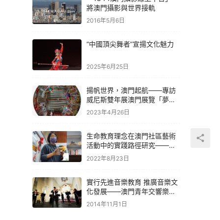
將澳門攝影與世界接軌
2016年5月6日
“中國頂尖舞者”宣揚文化魅力
2025年6月25日
揚帆世界，澳門起航——專訪
威尼斯雙年展澳門展覽「夢之
寓言」
2023年4月26日
生命教育理念在澳門社區藝術
活動中的實踐路徑研究——瘋
堂十號創意園開創生命教育藝
2022年8月23日
術課程
實行先進音樂教育 推廣音樂文
化發展——澳門青年交響樂團
協會
2014年11月1日