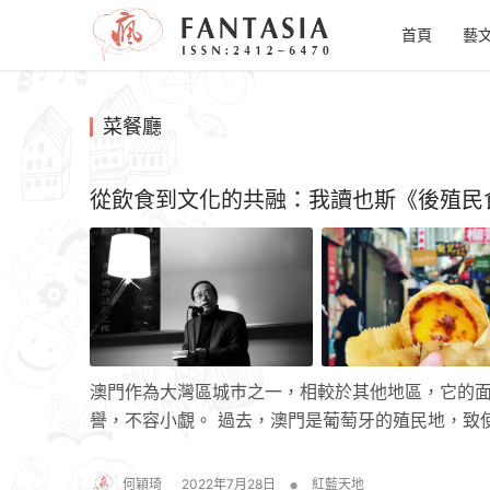
首頁
藝
菜餐廳
從飲食到文化的共融：我讀也斯《後殖民
澳門作為大灣區城巿之一，相較於其他地區，它的面
譽，不容小覷。 過去，澳門是葡萄牙的殖民地，致
•
何穎琦
2022年7月28日
紅藍天地