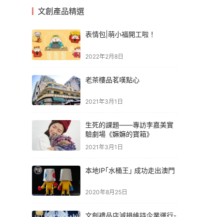
文創產品精選
表情包|萌小福開工啦！
2022年2月8日
老茶樓品茗嘆點心
2021年3月1日
生死的課題——專訪李嘉美實
驗劇場《嫲嫲的寶箱》
2021年3月1日
本地IP｢水桶王｣ 成功走出澳門
2020年8月25日
文創禮品店減損維持企業運行-