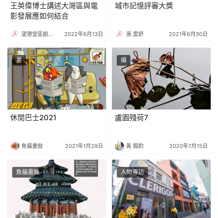
王英偉博士講述大灣區與電
城市記憶評審大獎
影發展應如何結合
望德堂區創意產業促進會
2022年6月13日
張 雲舒
2021年6月30日
畫
攝
休閒巴士2021
盧園殘荷7
魚貓畫敍
2021年1月29日
黃 錫鈞
2020年7月15日
魚貓畫敍
人物專訪