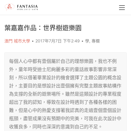
葉嘉嘉作品：世界樹遊樂園
澳門 城市大學
•
2017年7月7日 下午2:49
•
學
,
專欄
每個人心中都有壹個屬於自己的理想樂園，我也不例
外，童年時受迪士尼絢麗多彩的童話故事影響非常深
刻，所以借著畢業設計的機會選擇了主題公園的概念設
計，主要目的是想設計出壹個擁有完整主題故事結構作
為支撐的全新的遊樂場所。雖然是這類設計的專業程度
超出了我的認知，導致在設計時遇到了各種各樣的困
難，但是心中的熱愛支撐著我認真的走過壹個壹個設計
瓶頸，盡管成果沒有預期中的完美，可我在此次設計中
收獲良多，同時也深深的意識到自己的不足。