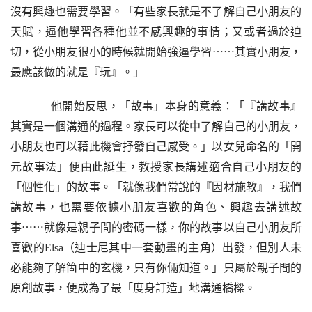
沒有興趣也需要學習。「有些家長就是不了解自己小朋友的
天賦，逼他學習各種他並不感興趣的事情；又或者過於迫
切，從小朋友很小的時候就開始強逼學習
⋯⋯
其實小朋友，
最應該做的就是『玩』。」
    他開始反思，「故事」本身的意義：「『講故事』
其實是一個溝通的過程。家長可以從中了解自己的小朋友，
小朋友也可以藉此機會抒發自己感受。」以女兒命名的「開
元故事法」便由此誕生，教授家長講述適合自己小朋友的
「個性化」的故事。「就像我們常說的『因材施教』，我們
講故事，也需要依據小朋友喜歡的角色、興趣去講述故
事
⋯⋯
就像是親子間的密碼一樣，你的故事以自己小朋友所
喜歡的
Elsa（迪士尼其中一套動畫的主角）出發，但別人未
必能
夠
了解箇中的玄機，只有你倆知道。」只屬於親子間的
原創故事，便成為了最「度身訂造」地溝通橋樑。