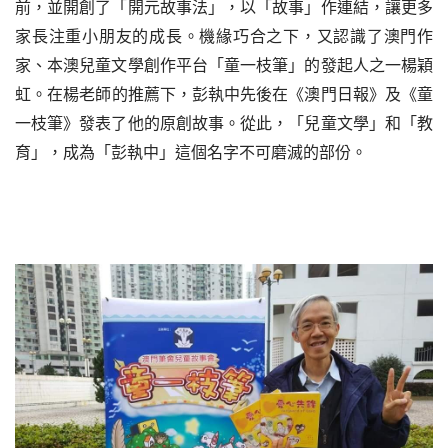
前，並開創了「開元故事法」，以「故事」作連結，讓更多
家長注重小朋友的成長。
機緣巧合之下，又認識了澳門作
家、
本澳兒童文學創作平台「童一枝筆
」
的發起人之一
楊穎
虹
。在楊老師
的
推薦下
，
彭執中先後在《澳門日報》及《童
一枝筆》發表了他的原創故事。
從此，「兒童文學」和「教
育」，成為「彭執中」這個名字不可磨滅的部份。