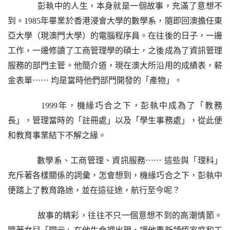
    彭執中的人生，本身就是一個故事，充滿了意想不
到。
1985年畢業於香港浸會大學的數學系，隨即回澳擔任東
亞大學（現澳門大學）的電腦程序員。在往後的日子，一邊
工作，一邊修讀了工商管理學的碩士，之後成為了資訊管理
服務的部門主管。他簡介道，現在澳大所沿用的成績表，薪
金表單⋯⋯ 
均是當時他們部門開發的「
產
物」。
    1999年，機緣巧合之下，彭執中成為了「教務
長」，管理當時的「註冊處」以及「學生事務處」，從此便
和教育事業結下不解之緣。
    數學系、工商管理、資訊服務
⋯⋯ 
這些與「理科」
充斥著各樣關係的詞彙，怎會想到，機緣巧合之下，彭執中
便踏上了教育路途，並在這征途，航行至今呢？
    故事的精彩，往往不只一個意想不到的高潮情節。