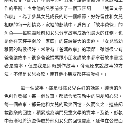
隨著女兒「開元」在他生命裡出現，讓他
重
新領悟家庭和工
作的平衡，也令他的名字前多了一個形容詞
——「兒童文學
作家」。為了參與女兒成長的每一個細節，好好留住和女兒
相處的每一刻精彩，家裡的彭執中，肩負了「故事爸爸」的
角色——每晚臨睡前和女兒分享故事成為他最大的任務，也
是他在天秤平衡於「家庭」的這端最大的樂趣。「女兒讀幼
稚園的時候很好，常常有『爸媽故事』的環節，雖然很少有
爸爸講故事。很多爸爸媽媽跟小朋友講故事都拿著故事書或
者是繪本，但是我是即時創作故事，發現原來說故事的方
法，不僅是女兒喜歡，連其他小朋友都甚被吸引。」   
    每一個故事，都是根據女兒喜好的話題，鍾情的角
色創作發揮，每一個故事，都蘊含著彭執中的原創和心思，
每一個故事，都是他和女兒的歡笑回憶，久而久之，這些記
載歡樂的回憶，積累成為澳門兒童文學的資本。
及後
，彭執
中漸漸地將這些僅屬於他和女兒的回憶寶庫，延伸在公眾面