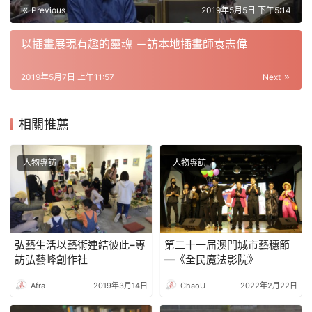
Previous
2019年5月5日 下午5:14
以插畫展現有趣的靈魂 －訪本地插畫師袁志偉
2019年5月7日 上午11:57
Next
相關推薦
人物專訪
人物專訪
弘藝生活以藝術連結彼此–專
第二十一届澳門城市藝穗節
訪弘藝峰創作社
—《全民魔法影院》
Afra
2019年3月14日
ChaoU
2022年2月22日