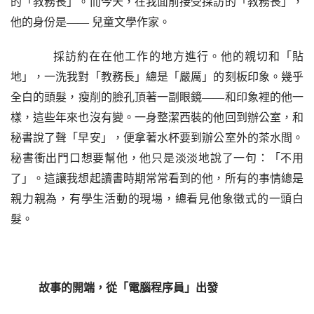
的「教務長」。而今天，在我面前接受採訪的「教務長」，
他的身份是
—— 兒童文學作家。
採訪約在在他工作的地方進行。他的親切和「貼
地」，一洗我對「教務長」總是「嚴厲」的刻板印象。
幾乎
全
白的頭髮，瘦削的臉孔頂著一副眼鏡
——和印象裡的他一
樣，這些年來也沒有變。一身整潔西裝的他回到辦公室，和
秘書說了聲「早安」，便拿著水杯要到辦公室外的茶水間。
秘書衝出門口想要幫他，他只是淡淡地說了一句：「不用
了」。這讓我想起讀書時期常常看到的他，所有的事情總是
親力親為，有學生活動的現場，總看見他象徵式的一頭白
髮。
故事的開端，從「電腦程序員」出發