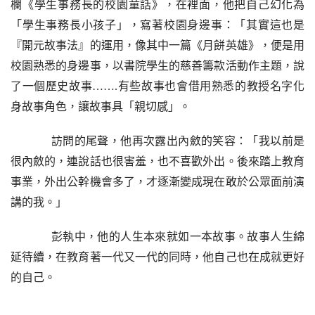
欄《學生事務長的校園童話》，在裡面，他把自己幻化為
「學生事務長小孩子」，寫著校園身邊事：「其實這也是
『開元故事法』的運用，像其中一篇《月餅英雄》，便是用
校園熟悉的身邊事，
以書院學生的慈善籌款活動作主題，
說
了一個歷史故事
…….有些故事也會借用熟悉的教授名字化
身故事角色，讓故事具
「
親切感
」
。
    訪問的尾聲，他再次露出內斂的笑容：「我以前是
很內斂的，連說話也很害羞，也不喜歡外出。後來踏上教育
事業，外出公幹機會多了，才逐漸變成現在敢於公眾面前演
講的我。」
    彭執中，他的人生本來就如一本故事。故事人生綿
延待續，在教育著一代又一代的同時，他自己也在成就更好
的自己。