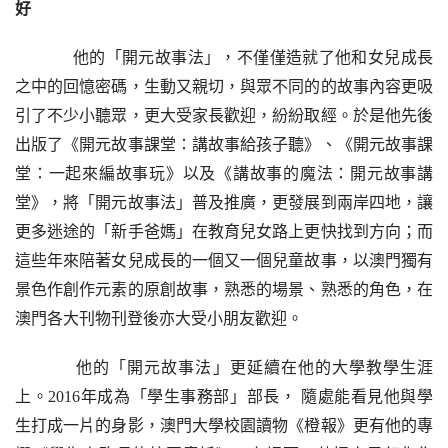
好
    他的「開元故事法」，不僅僅造就了他和女兒成長
之中的回憶密碼，生動又親切，與眾不同的的故事內容更吸
引了不少小聽眾，更大受家長歡迎，紛紛取經。於是他先後
出版了《
開元故事課堂：講故事給孩子聽》、《開元故事課
堂：一起來編故事玩》
以
及《講故事的魔法：開元故事講
堂》
，將「開元故事法」普及推廣，更發展到兩岸四地，讓
更多迷途的「新手爸媽」在教育兒女路上更快找到方向；而
這些年來陪著女兒成長的一個又一個兒童故事，以澳門獨有
景色作創作元素的原創故事，熟悉的場景、熟悉的角色，在
澳門各大刊物刊登後亦大受小朋友歡迎。
    他的「開元故事法」更延續在他的大學教學生涯
上。
2016年成為「學生事務部」部長， 隨處能看見他與學
生打成一片的身影，澳門大學校園讀物《橙報》更有他的專