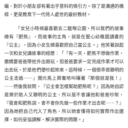
編，對於小朋友卻有著出乎意料的吸引力。除了是溝通的橋
樑，更是教育下一代待人處世的最好教材。
「女兒小時候最喜歡去二龍喉公園，所以我們的故事
總有『肥熊』，而故事的主角，就是在聖心幼稚園讀書的
『公主』，因為小女生總喜歡把自己當公主。」他笑著說起
一次和女兒講故事的經歷：「『有一天，肥熊不想做作業，
撒嬌要爸爸帶他外出遊玩，但爸爸要求一定完成作業才可以
出去玩，於是他們便吵起架來。這時候，一個很乖很聰明的
公主走過
⋯⋯
』開元馬上興奮地叫嚷著『那個就是我！』
⋯⋯
然後我就問，『公主會怎樣幫助肥熊呢？』因為她自認
是樂於助人又聰明的公主，所以是不會讓他和爸爸吵架，
『我會和肥熊說，會不會你先做一些作業才出去呢
⋯⋯
？』
因為她把自己代入了角色，所以她會懂得如何實際作出選
擇，如何妥協調解，解決實際的問題。」