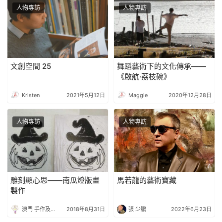
人物專訪
人物專訪
文創空間 25
舞蹈藝術下的文化傳承——
《啟航·荔枝碗》
Kristen
2021年5月12日
Maggie
2020年12月28日
人物專訪
人物專訪
雕刻顯心思——南瓜燈版畫
馬若龍的藝術寶藏
製作
澳門 手作及創意人協會
2018年8月31日
張 少鵬
2022年6月23日