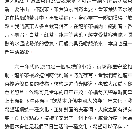
惹人暇想，這些茶具配合靚茶水，可謂一絕。所謂水滾茶
靚，要沖出一杯靚茶，茶葉質素固然重要，當茶葉與茶水浸
泡在精緻的茶具中，再細嚼餘香，身心靈在一瞬間獲得了放
鬆。我們廣東人多喜歡普洱茶，在龍華茶樓內，鐵觀音、香
片、壽眉、白茶、紅茶、龍井等茶葉，經常受茶客青睞，騰
熱的水溫散發茶的香氣，用靚茶具品嚐靚茶水，本身也是一
門生活藝術
。
六十年代的澳門是一個純樸的小城，街坊鄰里守望相
助，龍華茶樓於這個時代創辦。時光荏苒，當我們踏進龍華
茶樓這條長長的樓梯，彷彿走進時光隧道，老式大吊扇、褪
色老照片，依稀可見當年的風華正茂，茶樓每天營業時間早
上七時到下午兩時。“飲茶本身係中國人的幾千年文化，我
希望延續這一種文化，正如對面的夫妻倆，大家之間有講有
笑，食少許點心，這樣子又過了一個上午，感覺舒適，因為
這個本身也是我們平日生活的一種文化，希望可以保存。”