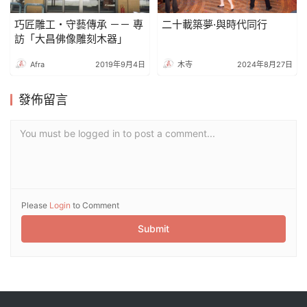
巧匠雕工・守藝傳承 －－ 專
二十載築夢·與時代同行
訪「大昌佛像雕刻木器」
Afra
2019年9月4日
木寺
2024年8月27日
發佈留言
You must be logged in to post a comment...
Please
Login
to Comment
Submit