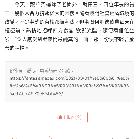
今天，龍華茶樓除了老闆外，就僅三、四位年長的員
工，幾個人合力撐起偌大的茶樓。隨着澳門社會經濟環境的
改變，不少老式的茶樓都被淘汰，但老闆何明德依舊每天在
櫃檯前，熱情地招呼四方食客“歡迎光臨，隨便穩個位坐
啦！”令人感受到老澳門最純真的一面，那一份決不輕言放
棄的精神。
發佈者：靜心，轉載請註明出處：
https://fantasiamacau.com/2021/03/01/%e8%80%81%e8%
8c%b6%e6%a8%93%e5%93%81%e8%8c%97%e5%98%86
%e9%bb%9e%e5%bf%83/
Like
(2)