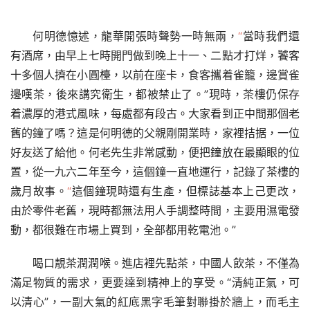
何明德憶述，龍華開張時聲勢一時無兩，
“
當時我們還
有酒席，由早上七時開門做到晚上十一、二點才打烊，饕客
十多個人擠在小圓檯，以前在座卡，食客攜着雀籠，邊賞雀
邊嘆茶，後來講究衛生，都被禁止了。”現時，茶樓仍保存
着濃厚的港式風味，每處都有段古。大家看到正中間那個老
舊的鐘了嗎？這是何明德的父親剛開業時，家裡拮据，一位
好友送了給他。何老先生非常感動，便把鐘放在最顯眼的位
置，從一九六二年至今，這個鐘一直地運行，記錄了茶樓的
歲月故事。
“
這個鐘現時還有生產，但標誌基本上己更改，
由於零件老舊，現時都無法用人手調整時間，主要用濕電發
動，都很難在市場上買到，全部都用乾電池。”
喝口靚茶潤潤喉。進店裡先點茶，中國人飲茶，不僅為
滿足物質的需求，更要達到精神上的享受。“清純正氣，可
以清心”，一副大氣的紅底黑字毛筆對聯掛於牆上，而毛主