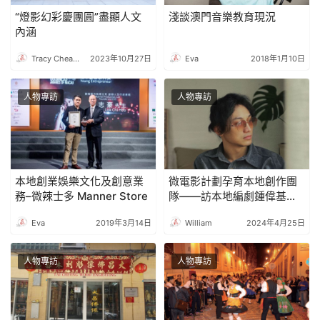
“燈影幻彩慶團圓”盡顯人文
淺談澳門音樂教育現況
內涵
Tracy Cheang
2023年10月27日
Eva
2018年1月10日
人物專訪
人物專訪
本地創業娛樂文化及創意業
微電影計劃孕育本地創作團
務–微辣士多 Manner Store
隊――訪本地編劇鍾偉基
（《得分王》，編劇：鐘偉
Eva
2019年3月14日
William
2024年4月25日
基 ）
人物專訪
人物專訪