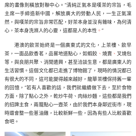
席的畫像則橫放對聯中心。“清純正氣本是嘆茶的宗旨，毛
主席一手締造新中國，解放廣大的勞動人民，一生正氣凜
然，與嘆茶的宗旨非常匹配，好茶本身並沒有雜味，為何清
心，茶本身洗滌人的心靈，這都是人的本性
。
”
港澳的飲茶始終是一個廣東式的文化，上茶樓、飲早
茶，一面品飲香茗，品嘗地道點心，如蝦餃
、
燒賣
、
叉燒包
等，與良朋共聚、消閒遣興，甚至洽談生意，都是廣東人的
生活習慣。這個文化都已走進了博物館了，現時的情況都已
有很大的不同，這可能變得越來越好，龍華茶樓保持舊一輩
的回憶，“若有人喜歡的話，我們就繼續做下去，至於食物
方面，除了點心之外，乾炒牛荷、肉絲炒麵，這些都是我們
的招牌主食，兩籠點心一壺茶，由於我們本身鄰近街市，現
時還會整一些蔥油雞，比較新鮮一些，因為有些人比較喜歡
食吧。