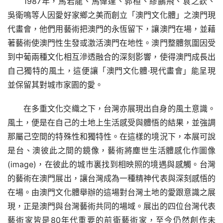
1987年，馬若龍、馬偉達、郭桓、繆鵬飛、袁之欽、
吳衛鳴等人因愛好家鄉之美而創立「澳門文化體」之澳門現
代畫會，他們用藝術把澳門的永恆留下，讓澳門在場，並藉
著藝術使澳門性生發或激活澳門在地性。澳門整體氛圍因受
到中葡兩種文化相互滲透融合的深刻影響，使得澳門成長出
自己獨特的風土，這便讓「澳門文化體·現代畫會」能呈現
並保留其對城市家園的愛。
在多重文化交織之下，台灣亦展現出自身的風土意識。
風土，便是在自己的土地上生活感受與體悟的結果，並強調
那屬己空間的特殊性和獨特性。在這樣的境況下，本展可說
是台、澳彼此之間的鏡像，藝術將塵世生活體感化作圖像
(image)，在彼此的城市裏找到相映照的境遇與感觸。台灣
的藝術在澳門展出，讓台灣成為一種精神代表與深刻感悟的
在場。由澳門文化體舉辦的這場對台灣土地的愛跟意識之展
現，正是澳門與台灣藝術共同的場域。展出的四位台灣代表
藝術家皆是80年代重要的前衛藝術家，至今仍然創作未