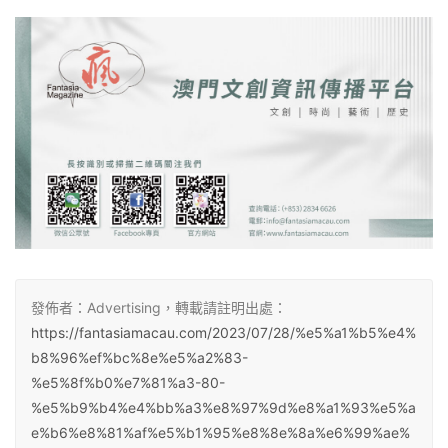
發佈者：Advertising，轉載請註明出處：
https://fantasiamacau.com/2023/07/28/%e5%a1%b5%e4%
b8%96%ef%bc%8e%e5%a2%83-
%e5%8f%b0%e7%81%a3-80-
%e5%b9%b4%e4%bb%a3%e8%97%9d%e8%a1%93%e5%a
e%b6%e8%81%af%e5%b1%95%e8%8e%8a%e6%99%ae%