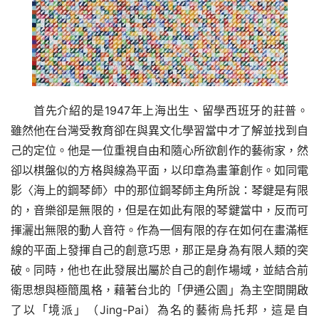
首先介紹的是1947年上海出生、留學西班牙的莊普。
雖然他在台灣受教育卻在與異文化學習當中才了解並找到自
己的定位。他是一位重視自由和隨心所欲創作的藝術家，然
卻以棋盤似的方格與線為平面，以印章為畫筆創作。如同電
影〈海上的鋼琴師〉中的那位鋼琴師主角所說：琴鍵是有限
的，音樂卻是無限的，但是在如此有限的琴鍵當中，反而可
揮灑出無限的動人音符。作為一個有限的存在如何在畫滿框
線的平面上發揮自己的創意巧思，那正是身為有限人類的突
破。同時，他也在此發展出屬於自己的創作場域，並結合前
衛思想與極簡風格，藉著台北的「伊通公園」為主空間開啟
了以「境派」（Jing-Pai）為名的藝術烏托邦，這是自