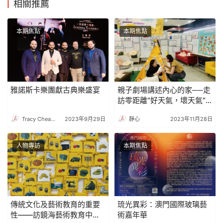
相關推薦
本期焦點
本期焦點
雅諾斯卡樂團獻古典樂盛宴
親子劇場講述內心的家──走
訪零距離“好天氣，壞天氣”
社區巡演
Tracy Cheang
2023年9月29日
靜心
2023年11月28日
人物專訪
本期焦點
傳統文化及藝術教育的重要
琉光異彩：澳門國際玻璃藝
性——訪鏡海藝術教育中心
術嘉年華