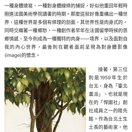
一種身體速寫、一種對身體線條的捕捉，好似他重回年輕時
剛進法國美術學院讀書的時期。那麼這就好像重構出一種世
界，這種世界是多個有條理的剖面，其世界性是肉身式的，
同時交織著一種鄉愁，一種創作者早年在法國留學時候的思
鄉情感，至今則成為一種獨特的肉身——境界，以及面對自
我的內心世界，最後則在觀者面前呈現為對身體影像
(image)的懷念。
接著，第三位
則是1959年生於
台北，身為「臺北
畫派」、也就是現
在的「悍圖社」創
社成員之一的陸先
銘。作為台北土生
土長的藝術家，他