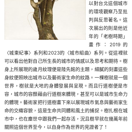
以對台北這個城市
的環境觀察乃至批
判與反思著名。這
次展出的則是他近
年的「老樹時期」
畫作：2019的
〈城東紀事〉系列和2023的〈城市組曲〉系列。從這裡就
可以看出他對自己所生長的城市的情感以及思考和期待。樹
身上所展現的歲月紋理便是陸先銘的主題，細膩的刻畫這些
身紋便照映出城市以及藝術家生命的紋路。一棵樹就是一個
世界，樹就是大地的身體發展與呈現。而且行道樹便是市
容，城市的容顏藉由行道樹來體現，甚至可以是城市生命力
的體現。藝術家把行道樹畫下來以展現城市氣息與藝術家生
命的交織容貌，這是生命共同體和風土的捕捉。樹扎根在城
市中，也在塵世中跟我們一起存活，況且樹早就在幾萬年前
關照這個世界至今，以自身作為世界的見證者了！