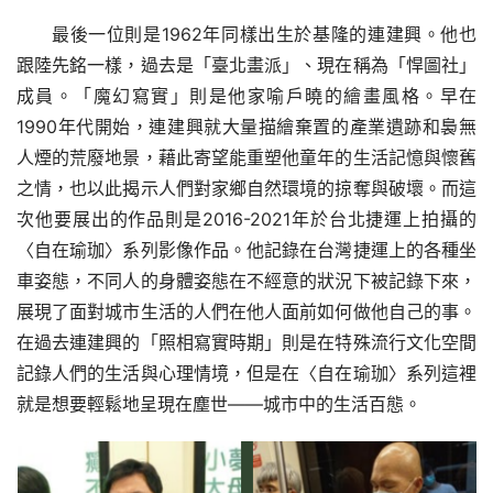
最後一位則是1962年同樣出生於基隆的連建興。他也
跟陸先銘一樣，過去是「臺北畫派」、現在稱為「悍圖社」
成員。「魔幻寫實」則是他家喻戶曉的繪畫風格。早在
1990年代開始，連建興就大量描繪棄置的產業遺跡和裊無
人煙的荒廢地景，藉此寄望能重塑他童年的生活記憶與懷舊
之情，也以此揭示人們對家鄉自然環境的掠奪與破壞。而這
次他要展出的作品則是2016-2021年於台北捷運上拍攝的
〈自在瑜珈〉系列影像作品。他記錄在台灣捷運上的各種坐
車姿態，不同人的身體姿態在不經意的狀況下被記錄下來，
展現了面對城市生活的人們在他人面前如何做他自己的事。
在過去連建興的「照相寫實時期」則是在特殊流行文化空間
記錄人們的生活與心理情境，但是在〈自在瑜珈〉系列這裡
就是想要輕鬆地呈現在塵世——城市中的生活百態。