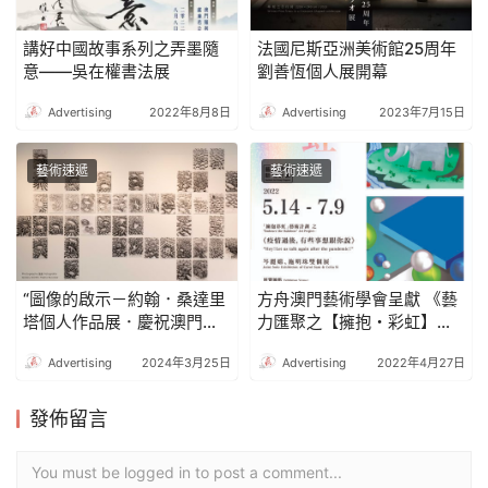
講好中國故事系列之弄墨隨
法國尼斯亞洲美術館25周年
意——吳在權書法展
劉善恆個人展開幕
Advertising
2022年8月8日
Advertising
2023年7月15日
藝術速遞
藝術速遞
“圖像的啟示－約翰．桑達里
方舟澳門藝術學會呈獻 《藝
塔個人作品展．慶祝澳門回
力匯聚之【擁抱・彩虹】
歸祖國二十五周年”開幕式及
Embrace the Rainbow》活
Advertising
2024年3月25日
Advertising
2022年4月27日
講座“建築思維的呈現模式與
動
其重要性”週三舉行
發佈留言
You must be logged in to post a comment...