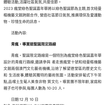
體驗活動,活躍社區氣氛,共度佳節。
2023 瘋堂綠色聖誕嘉年華將以綠色聖誕節為主題,首次紐曼
樞機藝文館跨館合作, 營造社區節日氣氛,推廣環保及愛護動
物、珍惜生命的訊息。
活動內容:
青瘋・導賞遊聖誕限定路線
青瘋・聖誕限定路線是一個特別為瘋堂綠色聖誕嘉年華
設計的青瘋行路線,邀請參與 者走進瘋堂十號和紐曼樞機藝
文館兩個澳門文化藝術機構,沿途了解望德堂區的歷史文化
和 生活故事,體驗其獨特的藝術氛圍。活動安排葡式下午茶
點,品嚐土生葡人美食非物 質文化。導賞團不限年齡,家庭和
親子也可參與,每團人數為 10-20 人。
日期:12 月 10 日