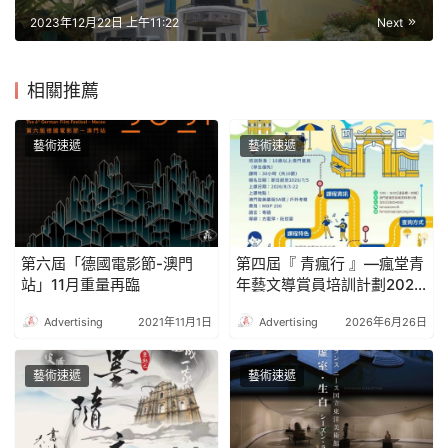
2023年12月22日 上午11:22
Next
相關推薦
藝術速遞
藝術速遞
第六屆「德國電影節-澳門
第四屆『 青瘋行 』—瘋堂青
站」11月重量再臨
年藝文導賞員培訓計劃2026
開始接受招生
Advertising
2021年11月1日
Advertising
2026年6月26日
藝術速遞
藝術速遞