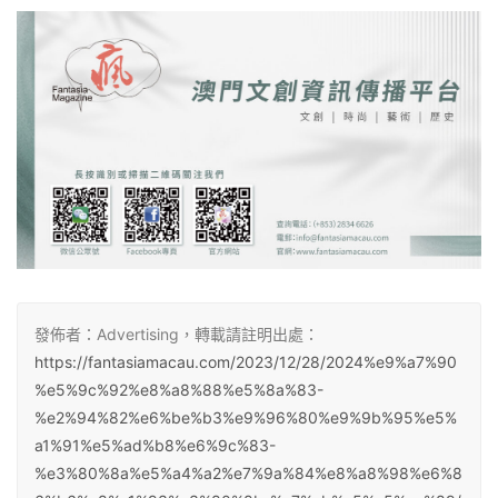
發佈者：Advertising，轉載請註明出處：
https://fantasiamacau.com/2023/12/28/2024%e9%a7%90
%e5%9c%92%e8%a8%88%e5%8a%83-
%e2%94%82%e6%be%b3%e9%96%80%e9%9b%95%e5%
a1%91%e5%ad%b8%e6%9c%83-
%e3%80%8a%e5%a4%a2%e7%9a%84%e8%a8%98%e6%8