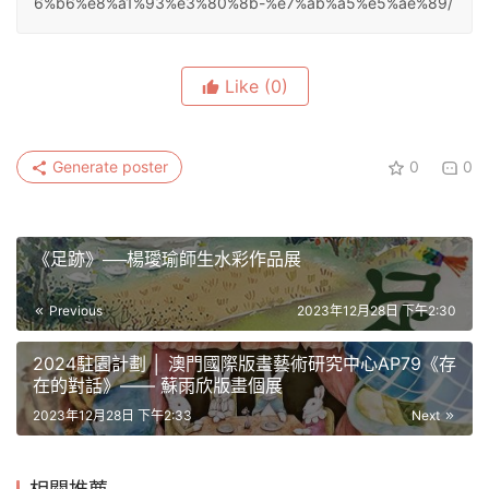
6%b6%e8%a1%93%e3%80%8b-%e7%ab%a5%e5%ae%89/
Like
(0)
Generate poster
0
0
《足跡》──楊璦瑜師生水彩作品展
Previous
2023年12月28日 下午2:30
2024駐園計劃 │ 澳門國際版畫藝術研究中心AP79《存
在的對話》—— 蘇雨欣版畫個展
2023年12月28日 下午2:33
Next