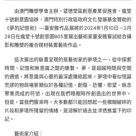
由澳門雕塑學會主辦，望德堂區創意產業促進會、瘋堂
十號創意園協辦，澳門特別行政區政府文化發展基金贊助的
《夢的記憶術》—童安雅作品展將於2024年1月10日－2月
28日在瘋堂十號創意園B05室展出藝術家童安雅嘗試結合攝
影和雕塑的複合媒材裝置藝術作品。
這次展出的裝置呈現的是藝術家的夢境之一，從中探索
時間、記憶和無意識之間的連繫。 夢，是超越時間與空間
的通道，將意識與心靈的最深處連結起來。夢境中看似怪誕
荒謬的物與場景類似於各種記憶、創傷、恐懼、慾望、執念
聚集而成的符號，出現在我們睡眠時所創造出的世界中。 
但是，當我們醒來時，大多數都只能回想起一些模糊破碎的
片段和夢境所殘留的情緒，是溶解於過去並滲透進當下的印
記。
藝術家介紹：