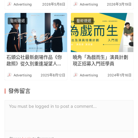
Advertising
2026年5月6日
Advertising
2026年3月19日
題的「社區可持續發展講座
化 × 潮旅 × 商業」共贏生態
及論壇」及藝術家駐地活動
圈
藝術速遞
藝術速遞
石頭公社最新劇場作品《你
曉角「為戲而生」演員計劃
啟照》從久別重逢凝望人群
現正招募入門班學員
中的個體
Advertising
2025年8月12日
Advertising
2024年1月16日
發佈留言
You must be logged in to post a comment...