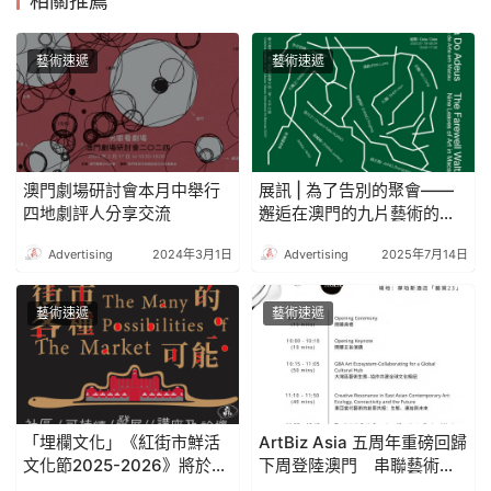
相關推薦
藝術速遞
藝術速遞
澳門劇場研討會本月中舉行
展訊 | 為了告別的聚會——
四地劇評人分享交流
邂逅在澳門的九片藝術的樹
葉
Advertising
2024年3月1日
Advertising
2025年7月14日
藝術速遞
藝術速遞
「埋欄文化」《紅街市鮮活
ArtBiz Asia 五周年重磅回歸
文化節2025-2026》將於5
下周登陸澳門 串聯藝術導
月16日舉辦以澳門街市為主
覽與跨界論壇，打造「文