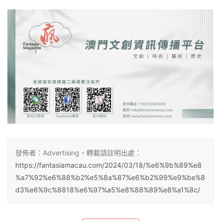
發佈者：Advertising，轉載請註明出處：
https://fantasiamacau.com/2024/03/18/%e6%9b%89%e8
%a7%92%e6%88%b2%e5%8a%87%e6%b2%99%e9%be%8
d3%e6%9c%8818%e6%97%a5%e8%88%89%e8%a1%8c/