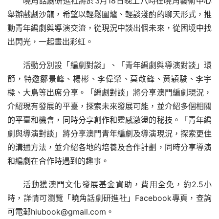
曉角話劇研進社將於3月18日晚上八時在曉角藝術中心
舉辦戲劇沙龍，希望以輕鬆圍爐、輕談淺酌的聊天形式，推
動青年編劇與導演交流，從現況中談出個未來，從困境中找
出閃光，一起畫出彩虹。
活動分別設「編劇對談」、「青年編劇與導演對談」環
節，特邀鄒景峰、楊彬、李偉榮、莫敬鋒、黃穎駿、李宇
樑、大鳥等出席分享。「編劇對談」將分享澳門編劇現況，
介紹現有發展的平臺，探索未來發展可能，並介紹多個相關
的平臺和機會，同時分享創作和靈感激盪的秘技。「青年編
劇與導演對談」將分享澳門青年編劇及導演現況，探索更佳
的溝通方法，並介紹各地的培養及合作計劃，同時分享導演
和編劇在合作時遇到的趣事。
活動獲澳門文化發展基金資助，費用全免，約2.5小
時，詳情可瀏覽「曉角話劇研進社」Facebook專頁，查詢
可電郵hiubook@gmail.com。