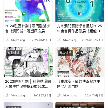
2024駐園計劃 │澳門雕塑學
方舟澳門藝術學會呈獻2025
會《澳門城市雕塑概念展
年度會員作品聯展《超越 0
2.0》
和 1 的世界》
Advertising
2024年5月10日
Advertising
2025年10月24日
藝術速遞
藝術速遞
2023駐園計劃 │ 紅葉動漫同
《崔成安・龍的傳奇紀念主
人會澳門漫畫挑戰擂台成果
題展》澳門站
展-漫畫組別
Advertising
2023年1月6日
Advertising
2024年8月2日