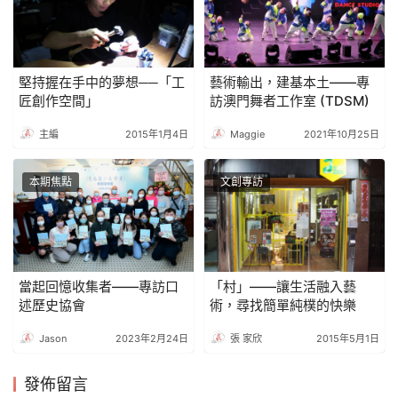
堅持握在手中的夢想──「工
藝術輸出，建基本土——專
匠創作空間」
訪澳門舞者工作室 (TDSM)
主編
2015年1月4日
Maggie
2021年10月25日
本期焦點
文創專訪
當起回憶收集者——專訪口
「村」——讓生活融入藝
述歷史協會
術，尋找簡單純樸的快樂
Jason
2023年2月24日
張 家欣
2015年5月1日
發佈留言