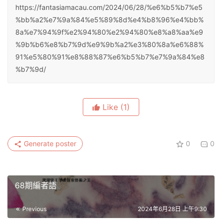
https://fantasiamacau.com/2024/06/28/%e6%b5%b7%e5
%bb%a2%e7%9a%84%e5%89%8d%e4%b8%96%e4%bb%
8a%e7%94%9f%e2%94%80%e2%94%80%e8%a8%aa%e9
%9b%b6%e8%b7%9d%e9%9b%a2%e3%80%8a%e6%88%
91%e5%80%91%e8%88%87%e6%b5%b7%e7%9a%84%e8
%b7%9d/
Like
(1)
Generate poster
0
0
68期編者語
Previous
2024年6月28日 上午9:30