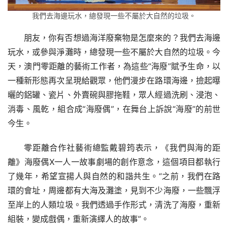
我們去海邊玩水，總發現一些不屬於大自然的垃圾。
朋友，你有否想過海洋廢棄物是怎麼來的？我們去海邊
玩水，或參與淨灘時，總發現一些不屬於大自然的垃圾。今
天，澳門零距離的藝術工作者，為這些“海廢”賦予生命，以
一種新形態再次呈現給觀眾，他們漫步在路環海邊，撿起曝
曬的鋁罐、瓷片、外賣碗與膠拖鞋，眾人經過洗刷、浸泡、
消毒、風乾，組合成“海廢偶”，在舞台上訴說“海廢”的前世
今生。
零距離合作社藝術總監戴碧筠表示，《我們與海的距
離》海廢偶X一人一故事劇場的創作意念，這個項目都執行
了幾年，希望宣揚人與自然的和諧共生。“之前，我們在路
環的會址，周邊都有大海及灘塗，見到不少海廢，一些飄浮
至岸上的人類垃圾。我們透過手作形式，清洗了海廢，重新
組裝，變成戲偶，重新演繹人的故事”。