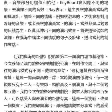
責，音樂部分用鍵盤和結他，KeyBoard會因應不同的場
景，去演繹不同的音效。Ray表示，這主要根據演員當時的
即興演出，調整不同的情緒，例如很激昂的，之後會相對用
冷靜的音樂，或者是根據演員當下的演出。當然都是以觀眾
的反饋為主，以此延伸出不同的演出效果。首先通過偶師的
演繹，在腦海中構建不同情感的句子及旋律，迸出當刻的創
作靈感。
《我們與海的距離》脫胎於第二十屆澳門城市藝穗節，
今次移師至澳門旅遊塔四樓劇院公演，在創作空間上，與過
往的演出模式有不同。戴碧筠總結，“最初選址在路環海邊
會址，這是一間兩層高的平房，當時觀演關係親密，每一場
觀眾只有十二人，有樂師、領航員及三個演員，與十二個觀
眾互動。我們今次在旅遊塔四樓劇院，觀眾人數容納四百多
人，可以感受人與表演者的距離有異，這是一個挑戰，也是
一個機會。我們做即興演出，都是邀請觀眾分享當下的感受