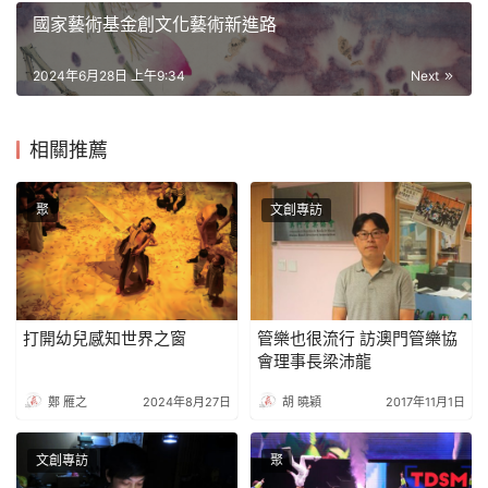
國家藝術基金創文化藝術新進路
2024年6月28日 上午9:34
Next
相關推薦
聚
文創專訪
打開幼兒感知世界之窗
管樂也很流行 訪澳門管樂協
會理事長梁沛龍
鄭 雁之
2024年8月27日
胡 曉穎
2017年11月1日
文創專訪
聚