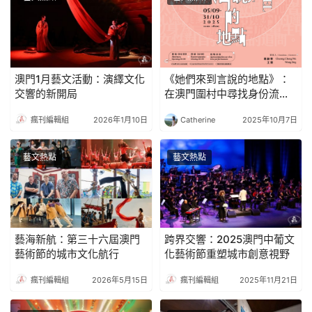
澳門1月藝文活動：演繹文化
《她們來到言說的地點》：
交響的新開局
在澳門圍村中尋找身份流動
的當代對話
瘋刊編輯組
2026年1月10日
Catherine
2025年10月7日
藝文熱點
藝文熱點
藝海新航：第三十六屆澳門
跨界交響：2025澳門中葡文
藝術節的城市文化航行
化藝術節重塑城市創意視野
瘋刊編輯組
2026年5月15日
瘋刊編輯組
2025年11月21日