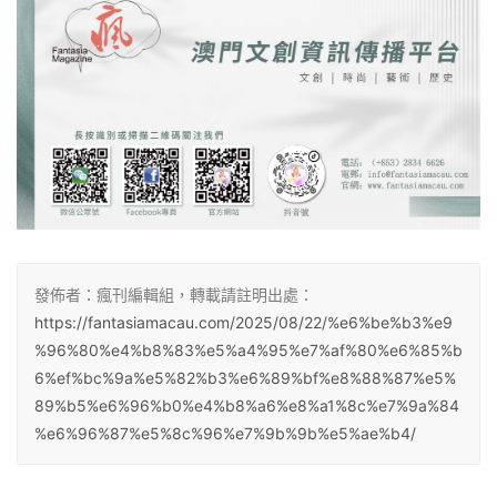
發佈者：瘋刊編輯組，轉載請註明出處：
https://fantasiamacau.com/2025/08/22/%e6%be%b3%e9
%96%80%e4%b8%83%e5%a4%95%e7%af%80%e6%85%b
6%ef%bc%9a%e5%82%b3%e6%89%bf%e8%88%87%e5%
89%b5%e6%96%b0%e4%b8%a6%e8%a1%8c%e7%9a%84
%e6%96%87%e5%8c%96%e7%9b%9b%e5%ae%b4/