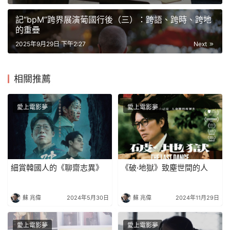
記“bpM”跨界展演葡國行後（三）：跨語、跨時、跨地
的重疊
2025年9月29日 下午2:27
Next
相關推薦
愛上電影夢
愛上電影夢
細賞韓國人的《聊齋志異》
《破·地獄》致塵世間的人
蘇 兆偉
2024年5月30日
蘇 兆偉
2024年11月29日
愛上電影夢
愛上電影夢