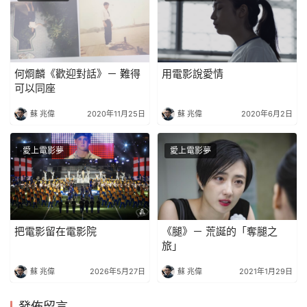
何烱麟《歡迎對話》－ 難得
用電影說愛情
可以同座
蘇 兆偉
2020年11月25日
蘇 兆偉
2020年6月2日
愛上電影夢
愛上電影夢
把電影留在電影院
《腿》－ 荒誕的「奪腿之
旅」
蘇 兆偉
2026年5月27日
蘇 兆偉
2021年1月29日
發佈留言