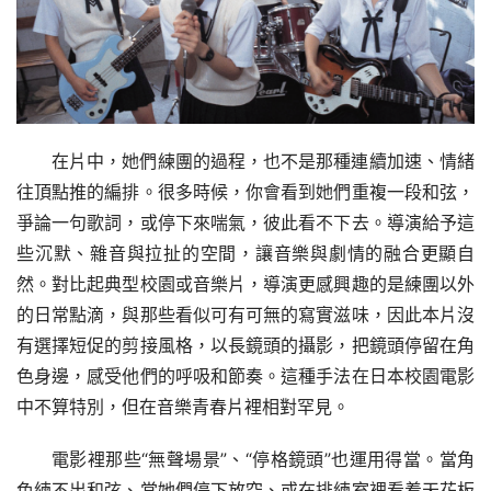
在片中，她們練團的過程，也不是那種連續加速、情緒
往頂點推的編排。很多時候，你會看到她們重複一段和弦，
爭論一句歌詞，或停下來喘氣，彼此看不下去。導演給予這
些沉默、雜音與拉扯的空間，讓音樂與劇情的融合更顯自
然。對比起典型校園或音樂片，導演更感興趣的是練團以外
的日常點滴，與那些看似可有可無的寫實滋味，因此本片沒
有選擇短促的剪接風格，以長鏡頭的攝影，把鏡頭停留在角
色身邊，感受他們的呼吸和節奏。這種手法在日本校園電影
中不算特別，但在音樂青春片裡相對罕見。
電影裡那些“無聲場景”、“停格鏡頭”也運用得當。當角
色練不出和弦、當她們停下放空、或在排練室裡看着天花板