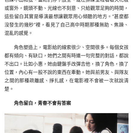
或窗外，鏡頭不動、光線也不刻意、只給觀眾足夠的時間，
這些留白其實是導演最想讓觀眾用心傾聽的地方。“甚麼都
沒發生的幾秒”裡，看見了自己高中時期那種無助、焦躁、
混亂的感覺。
角色塑造上，電影給的線索很少、空間很多。每個女孩
都有傾向、有缺口，她們之間有時連一句完整的對話，都說
不出口。比如小惠，她由鍵盤手改彈吉他，換了角色，換了
位置，內心有一股不說的東西在牽動。她與前男友、與隊友
之間的那種疏離感、掙扎感，在電影裡不會被一次就說清
楚。
角色留白，青春不會有答案