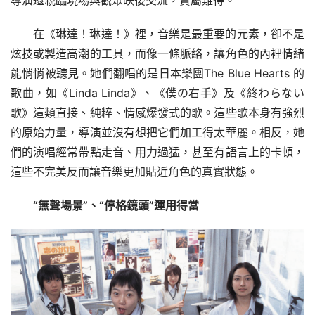
在《琳達！琳達！》裡，音樂是最重要的元素，卻不是
炫技或製造高潮的工具，而像一條脈絡，讓角色的內裡情緒
能悄悄被聽見。她們翻唱的是日本樂團The Blue Hearts 的
歌曲，如《Linda Linda》、《僕の右手》及《終わらない
歌》這類直接、純粹、情感爆發式的歌。這些歌本身有強烈
的原始力量，導演並沒有想把它們加工得太華麗。相反，她
們的演唱經常帶點走音、用力過猛，甚至有語言上的卡頓，
這些不完美反而讓音樂更加貼近角色的真實狀態。
“無聲場景”、“停格鏡頭”運用得當