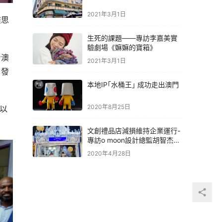
2021年3月1日
雅思
生死的課題——專訪李嘉美實
驗劇場《嫲嫲的寶箱》
看澳
2021年3月1日
，發
本地IP｢水桶王｣ 成功走出澳門
2020年8月25日
 以
文創禮品店減損維持企業運行-
專訪o moon設計總監胡智杰先
生
2020年4月28日