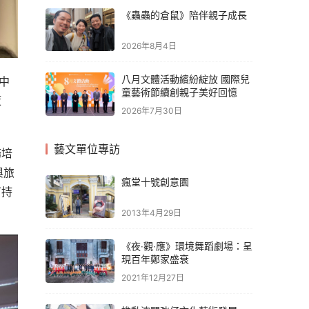
《蟲蟲的倉鼠》陪伴親子成長
2026年8月4日
八月文體活動繽紛綻放 國際兒
中
童藝術節續創親子美好回憶
策
2026年7月30日
藝文單位專訪
務培
與旅
瘋堂十號創意園
可持
2013年4月29日
《夜‧觀‧應》環境舞蹈劇場：呈
現百年鄭家盛衰
2021年12月27日