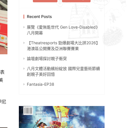
Recent Posts
展覽《愛無能世代 Gen Love-Disabled》
八月開幕
【Theatresports 勁爆劇場大比拼2026】
港澳區公開賽及亞洲聯賽賽果
論壇劇場探討親子衝突
八月文體活動繽紛綻放 國際兒童藝術節續
同表
創親子美好回憶
美
Fantasia-EP38
伊尼