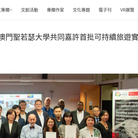
文專欄
文創活動
專欄作家
文化專題
電子刊
VR展覽
澳門聖若瑟大學共同嘉許首批可持續旅遊