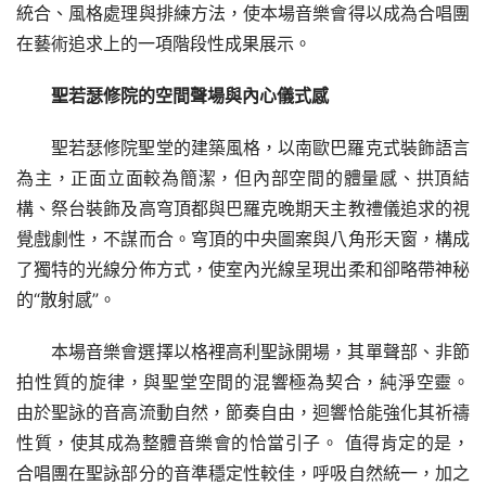
統合、風格處理與排練方法，使本場音樂會得以成為合唱團
在藝術追求上的一項階段性成果展示。
聖若瑟修院的空間聲場與內心儀式感
聖若瑟修院聖堂的建築風格，以南歐巴羅克式裝飾語言
為主，正面立面較為簡潔，但內部空間的體量感、拱頂結
構、祭台裝飾及高穹頂都與巴羅克晚期天主教禮儀追求的視
覺戲劇性，不謀而合。穹頂的中央圖案與八角形天窗，構成
了獨特的光線分佈方式，使室內光線呈現出柔和卻略帶神秘
的“散射感”。
本場音樂會選擇以格裡高利聖詠開場，其單聲部、非節
拍性質的旋律，與聖堂空間的混響極為契合，純淨空靈。 
由於聖詠的音高流動自然，節奏自由，迴響恰能強化其祈禱
性質，使其成為整體音樂會的恰當引子。 值得肯定的是，
合唱團在聖詠部分的音準穩定性較佳，呼吸自然統一，加之