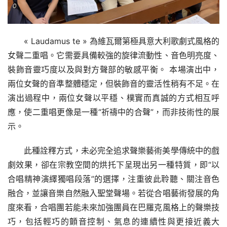
« Laudamus te » 為維瓦爾第極具意大利歌劇式風格的
女聲二重唱。它需要具備較強的旋律流動性、音色明亮度、
裝飾音靈巧度以及與對方聲部的敏感平衡。 本場演出中，
兩位女聲的音準整體穩定，但裝飾音的靈活性稍有不足。在
演出過程中，兩位女聲以平穩、樸實而真誠的方式相互呼
應，使二重唱更像是一種“祈禱中的合聲”，而非技術性的展
示。
此種詮釋方式，未必完全追求聲樂藝術美學傳統中的戲
劇效果，卻在宗教空間的烘托下呈現出另一種特質，即“以
合唱精神演繹獨唱段落”的選擇，注重彼此聆聽、關注音色
融合，並讓音樂自然融入聖堂聲場。若從合唱藝術發展的角
度來看，合唱團若能未來加強團員在巴羅克風格上的聲樂技
巧，包括輕巧的顫音控制、氣息的連續性與更接近義大