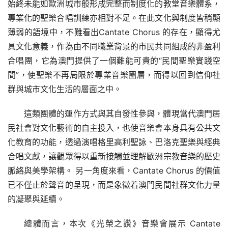
始終未能如歐洲城市般形成完整而制度化的教堂音樂體系，
專業化的聖樂合唱訓練亦相對不足。在此文化與制度皆稍顯
薄弱的語境中，不難看出Cantate Chorus 的存在，顯得尤
具文化意義，作為由不同職業背景的市民共同組成的非盈利
合唱團，它為澳門提供了一個難能可貴的“民間聖樂實踐空
間”，使聖樂不再局限於專業音樂圈層，而得以回到信仰社
群與城市文化生活的層面之中。
這類團體的運作方式與其自發性參與，體現當代澳門居
民社會對文化藝術的自主投入，也使音樂會本身具有公共文
化教育的功能，透過演唱格里高利聖詠、巴洛克聖樂與經典
合唱文獻，讓觀眾得以重新接觸並理解歐洲宗教音樂的歷史
脈絡與美學架構。 另一角度來看，Cantate Chorus 的價值
已不僅止於聲音的呈現，而是象徵着澳門民間社群文化力量
的凝聚與延續。
總體而言，本次《光榮之讚》音樂會展示 Cantate 