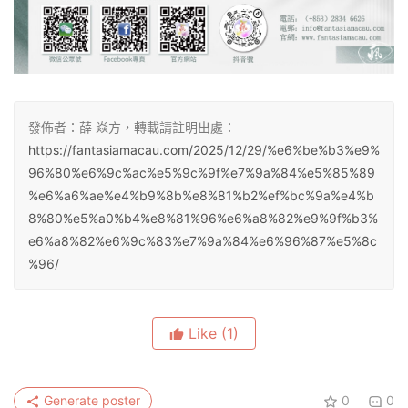
發佈者：薛 焱方，轉載請註明出處：
https://fantasiamacau.com/2025/12/29/%e6%be%b3%e9%
96%80%e6%9c%ac%e5%9c%9f%e7%9a%84%e5%85%89
%e6%a6%ae%e4%b9%8b%e8%81%b2%ef%bc%9a%e4%b
8%80%e5%a0%b4%e8%81%96%e6%a8%82%e9%9f%b3%
e6%a8%82%e6%9c%83%e7%9a%84%e6%96%87%e5%8c
%96/
Like
(1)
Generate poster
0
0