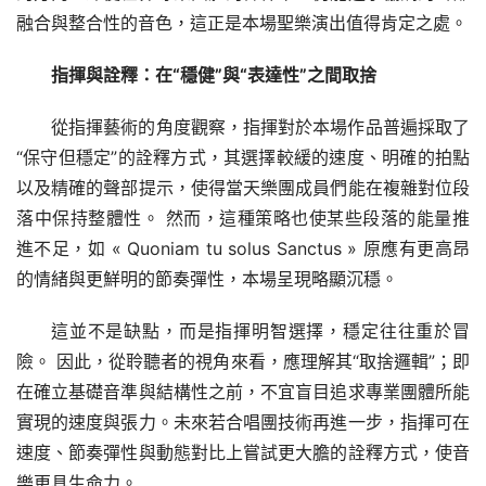
融合與整合性的音色，這正是本場聖樂演出值得肯定之處。
指揮與詮釋：在“穩健”與“表達性”之間取捨
從指揮藝術的角度觀察，指揮對於本場作品普遍採取了
“保守但穩定”的詮釋方式，其選擇較緩的速度、明確的拍點
以及精確的聲部提示，使得當天樂團成員們能在複雜對位段
落中保持整體性。 然而，這種策略也使某些段落的能量推
進不足，如 « Quoniam tu solus Sanctus » 原應有更高昂
的情緒與更鮮明的節奏彈性，本場呈現略顯沉穩。
這並不是缺點，而是指揮明智選擇，穩定往往重於冒
險。 因此，從聆聽者的視角來看，應理解其“取捨邏輯”；即
在確立基礎音準與結構性之前，不宜盲目追求專業團體所能
實現的速度與張力。未來若合唱團技術再進一步，指揮可在
速度、節奏彈性與動態對比上嘗試更大膽的詮釋方式，使音
樂更具生命力。