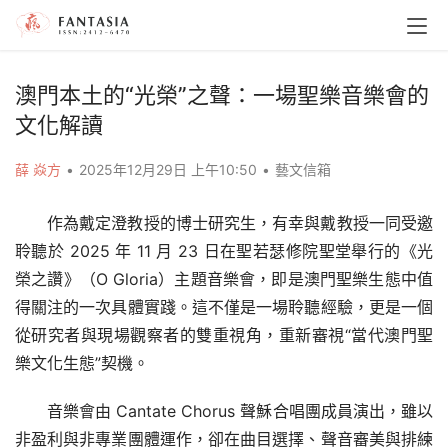
澳門本土的“光榮”之聲：一場聖樂音樂會的
文化解讀
薛 焱方
•
2025年12月29日 上午10:50
•
藝文信箱
作為戴定澄教授的博士研究生，有幸與戴教授一同受邀
聆聽於 2025 年 11 月 23 日在聖若瑟修院聖堂舉行的《光
榮之讚》（O Gloria）主題音樂會，即是澳門聖樂生態中值
得關注的一次具體實踐。這不僅是一場聆聽經驗，更是一個
從研究者與現場觀察者的雙重視角，重新審視“當代澳門聖
樂文化生態”契機。
音樂會由 Cantate Chorus 聲穌合唱團成員演出，雖以
非盈利與非專業團體運作，卻在曲目選擇、聲音審美與排練