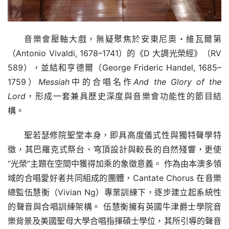
音樂會壓軸大戲，無疑聚焦於安東尼奧・維瓦爾第
（Antonio Vivaldi, 1678–1741）的《D 大調光榮經》（RV 
589），並結和亨德爾（George Frideric Handel, 1685–
1759）
Messiah
中的合唱名作
And the Glory of the 
Lord
，形成一套兼具歷史深度與音樂會功能性的節目結
構。
聖若瑟修院聖堂本身，即具高度儀式性與獨特聲學特
徵，其巴羅克式祭台、穹頂設計與較長的自然殘響，更使
“光榮”主題在空間中獲得加乘的象徵意義。 作為由本澳多領
域的合唱愛好者共同組成的團體，Cantate Chorus 在音樂
總監伍慧衡（Vivian Ng）專業訓練下，逐步建立起系統性
的聲音與合唱訓練架構。 伍慧衡擁有英國牛津爵士學院音
樂背景及美國聖母大學合唱指揮碩士學位，其所引導的聲音