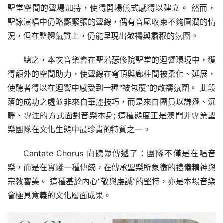
聖堂空間的聲場加持，使得開場儀式感得以建立。 然而，
聖詠演唱中仍略顯緊張的聲線，偶有音尾收束不夠圓潤的情
況，但在整體氣質上，仍能呈現出敬禱與肅穆的氛圍。
總之，本次音樂會在聖若瑟修院聖堂的迴響環境中，獲
得額外的空間助力，使聲線在穹頂與廊柱間被柔化、延展，
使聽者得以在迴響中感受到一種“被包覆”的敬禱氛圍。 此段
落的成功之處並非來自華麗技巧，而是來自團員以謙遜、沉
靜、專注的方式面對音樂本身; 這種態度正是澳門非專業聖
樂團隊在文化生態中最珍貴的特質之一。
Cantate Chorus 向聽眾傳遞了：團隊不僅是在唱音
樂，而是在實踐一種傳統，在傳承聖樂所象徵的禮儀精神與
宗教審美。 這種基於內心“敬與虔誠”的堅持，亦是本場音樂
會極具意義的文化層面成果。