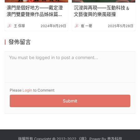
澳門是個好地方——戴定澄
沉浸與再現——互動科技﹠
澳門雙慶聲樂作品姊妹篇發
文藝復興的樂風碰撞
佈聽後感
王 保華
2024年9月29日
崔 一騫
2025年5月28日
發佈留言
You must be logged in to post a comment...
Please
Login
to Comment
Submit
版權所有
Copyright
©
2012
-
2022
《瘋》 Power By
普及科技