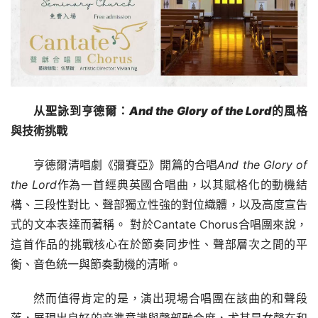
从聖詠到亨德爾：
And the Glory of the Lord
的風格
與技術挑戰
亨德爾清唱劇《彌賽亞》開篇的合唱
And the Glory of 
the Lord
作為一首經典英國合唱曲，以其賦格化的動機結
構、三段性對比、聲部獨立性強的對位織體，以及高度宣告
式的文本表達而著稱。 對於Cantate Chorus合唱團來說，
這首作品的挑戰核心在於節奏同步性、聲部層次之間的平
衡、音色統一與節奏動機的清晰。
然而值得肯定的是，演出現場合唱團在該曲的和聲段
落，展現出良好的音準意識與聲部融合度，尤其是女聲在和