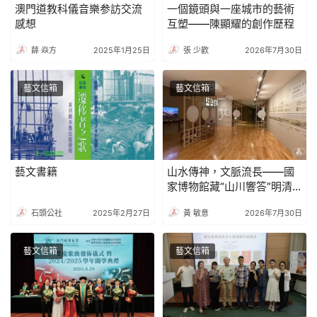
澳門道教科儀音樂参訪交流
一個鏡頭與一座城市的藝術
感想
互塑——陳顯耀的創作歷程
薛 焱方
2025年1月25日
張 少歡
2026年7月30日
藝文信箱
藝文信箱
藝文書籍
山水傳神，文脈流長——國
家博物館藏“山川響答”明清
山水畫展
石頭公社
2025年2月27日
黃 敏意
2026年7月30日
藝文信箱
藝文信箱