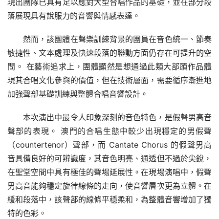
現出團隊已具有足以應對大型合唱作品的基礎，並在部分段
落展現具有說服力的音響與情感表達。
然而，該團體在聲樂訓練背景的團員在音色統一、節奏
敏捷性、文本處理及快速段落的聯動方面仍存在可提升的空
間。 在藝術追求上，團體顯然是想通過此類大部頭作品體
現其合唱文化參與的價值，但在技術層面，需要循序漸進地
加強聲部基礎訓練與整體合唱音響設計。
本次演出中最令人印象深刻的音色特色，是假聲男高音
聲部的表現。 澳門的合唱生態中較少出現穩定的男假聲
（countertenor）聲部，而 Cantate Chorus 的假聲男高
音具備良好的可辨識度，其音色明亮、通透但不過於尖銳，
在聖堂空間中具有極佳的聲場延展性。在現場演唱中，假聲
男高音能夠穩定旋律線條的走向，使音響層次更為立體。在
緩和段落中，該聲部的線條平穩柔和，為整體音響增加了獨
特的色彩。