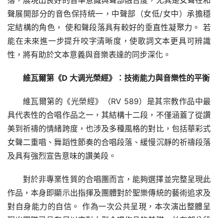
聲展開部分的音色保持統一，中聲部（女低/女中）承擔穩
定結構的角色， 使和聲段落具有較好的垂直性凝聚力。 若
能在未來進一步提升咬字清晰度，使歌詞文本更具可辨識
性，將有助於文本意義與音樂表達的同步深化。
維瓦爾第《D 大调光榮經》：技術能力與音樂性的平衡
維瓦爾第的《光榮經》（RV 589）是其宗教作品中最
具代表性的合唱作品之一，其結構十二段，不僅涵蓋了從讚
美到祈禱的情緒跨度，也涉及多種風格的對比，包括華彩式
女聲二重唱、舞蹈性節奏的合唱段落、緩慢沉靜的祈禱段落
及具有強烈宣告意味的讚美段。
對於非專業性質的合唱團而言，能夠選擇並完整呈現此
作品，本身即顯示出指揮及團體對於聖樂傳統的藝術追求及
對自身能力的自信。 作為一次公共呈現，本次演出整體呈