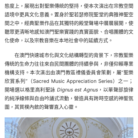
態度上，展現出對聖樂傳統的堅持，使本次演出在宗教空間
語境中更具文化意義。置身於聖若瑟修院聖堂的典雅神聖空
間之中，經典聖樂作品在其獨特的殿堂聲場中層層展開，使
聽眾更清晰地感知澳門聖樂實踐的真實面貌、合唱團體的文
化使命，以及宗教音樂在本地社會中的延續方式。
在澳門快速城市化與文化結構轉型的背景下，宗教聖樂
傳統的生命力往往來自民間團體的持續參與，非僅仰賴專業
機構支持。本次演出由澳門教區禮儀委員會策劃，屬“聖樂
欣賞系列”（Sacred Music Appreciation Series）之一；
開場選以格里高利聖詠 
Dignus est Agnus
，以單聲部旋律
的純淨線條與自由吟誦式流動，營造具有跨時空感的神聖氛
圍，其質樸內斂的聲響直入心靈。