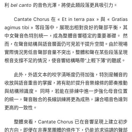
利 
bel canto 
的音色光澤，將使此類段落更具吸引力。
Cantate Chorus 在 « Et in terra pax » 與 « Gratias 
agimus tibi » 等段落中，展現出相對良好的聲部平衡，其
中女聲音色特別統一，成為整體音響穩定的重要基礎。 然
而，在聲音結構與語音層面仍可見若干提升空間。由於現場
實際情況男低音聲部音量不突出，整體和聲在某些段落呈現
根音支撐不足的情況，使音響結構略帶“上輕下薄”的聽感。
此外，外語文本的咬字清晰度仍待加強，特別是輔音的
收放與語音重音的掌握，將有助於提升音樂線條的節奏推動
與結構辨識度。 同時，若能在排練中進一步強化母音位置
的統一，聲音融合的長線訓練將更為成熟，讓合唱音色達到
更高的一致性。
整體來看，Cantate Chorus 已在音響呈現上建立初步
的方向，即便在非專業團體的條件下，仍能追求協調的聲部