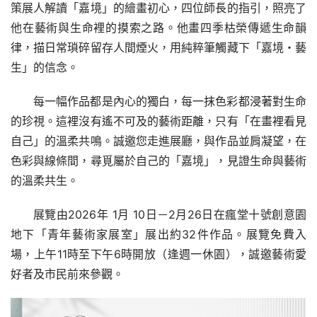
策展人解讀「嘉境」的繪畫初心，四位師長的指引，照亮了
他在藝術與生命裡的摸索之路。他畫四季枯榮傳遞生命韻
律，描日常瑣碎留存人間煙火，用純粹筆觸藏下「嘉境・藝
生」的信念。
每一幅作品都是內心的獨白，每一抹色彩都浸著對生命
的珍視。這裡沒有遙不可及的藝術距離，只有「在畫裡看見
自己」的溫柔共鳴。誠邀您走進展廳，與作品並肩凝望，在
色彩與線條間，尋覓屬於自己的「嘉境」，見證生命與藝術
的溫柔共生。
展覽由2026年 1月 10日－2月26日在瘋堂十號創意園
地下「青年藝術家展室」展出約32件作品。展覽免費入
場，上午11時至下午6時開放（逢週一休園），誠邀藝術愛
好者及市民前來參觀。