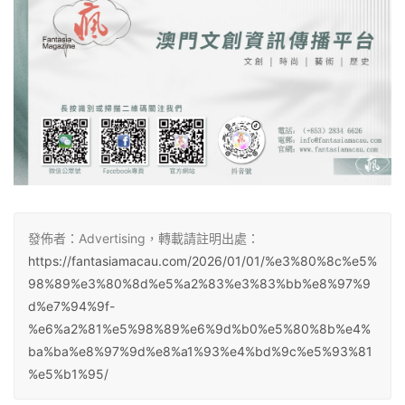
發佈者：Advertising，轉載請註明出處：
https://fantasiamacau.com/2026/01/01/%e3%80%8c%e5%
98%89%e3%80%8d%e5%a2%83%e3%83%bb%e8%97%9
d%e7%94%9f-
%e6%a2%81%e5%98%89%e6%9d%b0%e5%80%8b%e4%
ba%ba%e8%97%9d%e8%a1%93%e4%bd%9c%e5%93%81
%e5%b1%95/