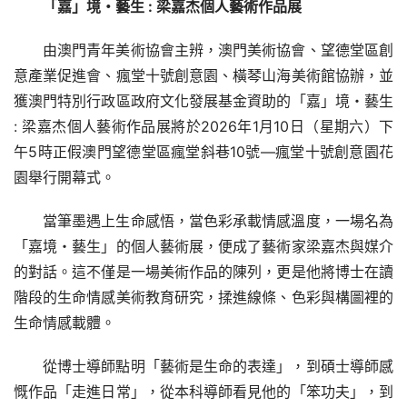
「嘉」境・藝生 : 梁嘉杰個人藝術作品展
由澳門青年美術協會主辨，澳門美術協會、望德堂區創
意產業促進會、瘋堂十號創意園、橫琴山海美術館協辦，並
獲澳門特別行政區政府文化發展基金資助的「嘉」境・藝生 
: 梁嘉杰個人藝術作品展將於2026年1月10日（星期六）下
午5時正假澳門望德堂區瘋堂斜巷10號—瘋堂十號創意園花
園舉行開幕式。
當筆墨遇上生命感悟，當色彩承載情感溫度，一場名為
「嘉境・藝生」的個人藝術展，便成了藝術家梁嘉杰與媒介
的對話。這不僅是一場美術作品的陳列，更是他將博士在讀
階段的生命情感美術教育研究，揉進線條、色彩與構圖裡的
生命情感載體。
從博士導師點明「藝術是生命的表達」，到碩士導師感
慨作品「走進日常」，從本科導師看見他的「笨功夫」，到