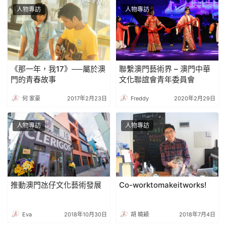
人物專訪
人物專訪
《那一年，我17》──屬於澳
聯繫澳門藝術界 – 澳門中華
門的青春故事
文化聯誼會青年委員會
何 家豪
2017年2月23日
Freddy
2020年2月29日
人物專訪
人物專訪
推動澳門氹仔文化藝術發展
Co-worktomakeitworks!
Eva
2018年10月30日
胡 曉穎
2018年7月4日