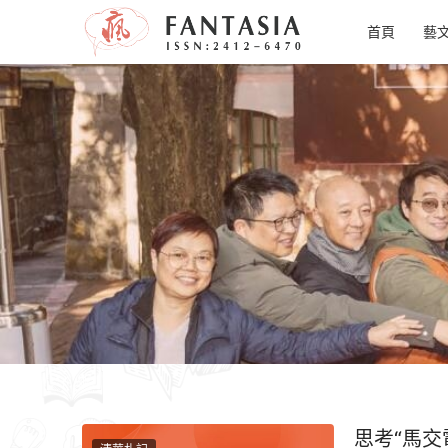
首頁
藝
思考“馬交