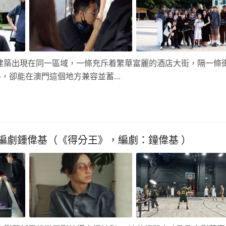
建築出現在同一區域，一條充斥着繁華富麗的酒店大街，隔一條
格，卻能在澳門這個地方兼容並蓄…
編劇鍾偉基（《得分王》，編劇：鐘偉基 ）