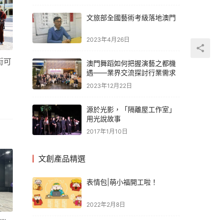
文旅部全國藝術考級落地澳門
2023年4月26日
街可
澳門舞蹈如何把握演藝之都機
遇——業界交流探討行業需求
2023年12月22日
源於光影，「隔離屋工作室」
用光說故事
2017年1月10日
文創產品精選
表情包|萌小福開工啦！
2022年2月8日