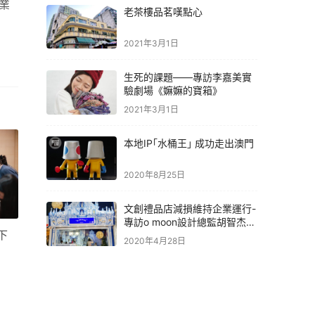
業
老茶樓品茗嘆點心
2021年3月1日
生死的課題——專訪李嘉美實
驗劇場《嫲嫲的寶箱》
2021年3月1日
本地IP｢水桶王｣ 成功走出澳門
2020年8月25日
文創禮品店減損維持企業運行-
專訪o moon設計總監胡智杰先
下
生
2020年4月28日