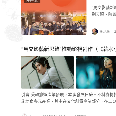
清華札記
“馬交影藝新
劉天賜、陳
多場電影專
張 少鵬
“馬交影藝新思維”推動影視創作（《薪水
引言 受賴旅遊產業發展，本澳發展日盛。不料疫情
施培育多元產業，其中在文化創意產業部分，在二○