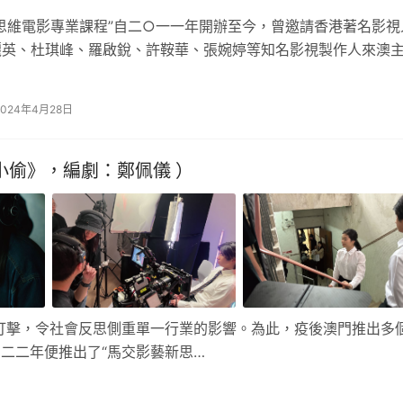
思維電影專業課程”自二○一一年開辦至今，曾邀請香港著名影視
麗英、杜琪峰、羅啟銳、許鞍華、張婉婷等知名影視製作人來澳
題講座，為澳門本地青年及電影…
2024年4月28日
小偷》，編劇：鄭佩儀 ）
打擊，令社會反思側重單一行業的影響。為此，疫後澳門推出多
二二年便推出了“馬交影藝新思…