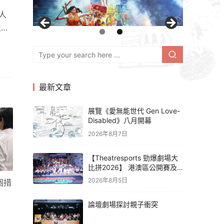
人
主持
最新文章
展覽《愛無能世代 Gen Love-
Disabled》八月開幕
2026年8月7日
【Theatresports 勁爆劇場大
比拼2026】 港澳區公開賽及
亞洲聯賽賽果
2026年8月5日
個措
論壇劇場探討親子衝突