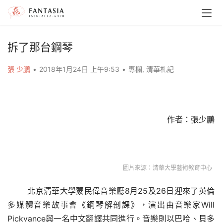
拆了那台鋼琴
張 少鵬
•
2018年1月24日 上午9:53
•
專欄
,
清華札記
	作者：張少鵬
圖片來源：清華大學藝術教育中心
北京清華大學蒙民偉音樂廳8月25及26日迎來了英倫
多媒體音樂故事會《鋼琴解剖課》，演出由音樂家Will 
Pickvance與一名中文翻譯共同進行。音樂則以巴哈、貝多