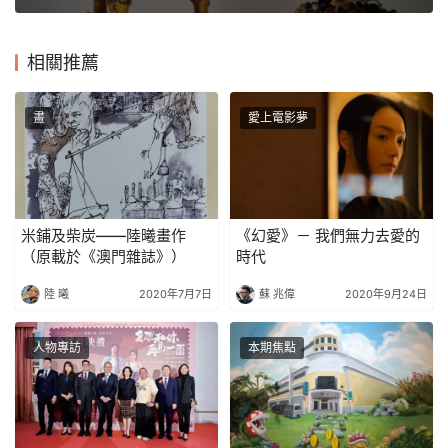
相關推薦
畫
愛上電影夢
米鋪及柴炭——陸曦畫作
《幻愛》－ 我們無力去愛的
（原載於《澳門雜誌》）
時代
陸 曦
2020年7月7日
蘇 兆偉
2020年9月24日
人物專訪
本期焦點