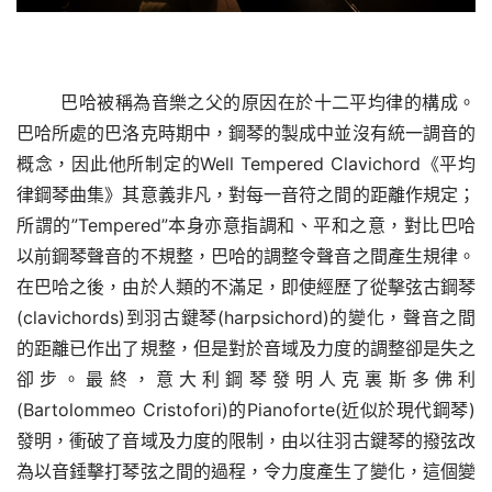
巴哈被稱為音樂之父的原因在於十二平均律的構成。
巴哈所處的巴洛克時期中，鋼琴的製成中並沒有統一調音的
概念，因此他所制定的Well Tempered Clavichord《平均
律鋼琴曲集》其意義非凡，對每一音符之間的距離作規定；
所謂的”Tempered”本身亦意指調和、平和之意，對比巴哈
以前鋼琴聲音的不規整，巴哈的調整令聲音之間產生規律。
在巴哈之後，由於人類的不滿足，即使經歷了從擊弦古鋼琴
(clavichords)到羽古鍵琴(harpsichord)的變化，聲音之間
的距離已作出了規整，但是對於音域及力度的調整卻是失之
卻步。最終，意大利鋼琴發明人克裏斯多佛利
(Bartolommeo Cristofori)的Pianoforte(近似於現代鋼琴)
發明，衝破了音域及力度的限制，由以往羽古鍵琴的撥弦改
為以音錘擊打琴弦之間的過程，令力度產生了變化，這個變