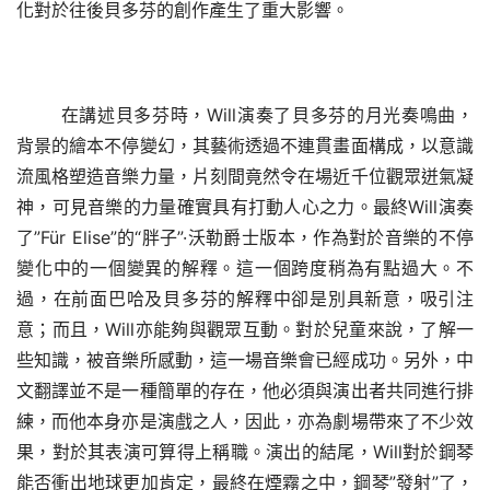
化對於往後貝多芬的創作產生了重大影響。
在講述貝多芬時，Will演奏了貝多芬的月光奏鳴曲，
背景的繪本不停變幻，其藝術透過不連貫畫面構成，以意識
流風格塑造音樂力量，片刻間竟然令在場近千位觀眾迸氣凝
神，可見音樂的力量確實具有打動人心之力。最終Will演奏
了”Für Elise”的“
胖子
”·沃勒爵士版本，作為對於音樂的不停
變化中的一個變異的解釋。這一個跨度稍為有點過大。不
過，在前面巴哈及貝多芬的解釋中卻是別具新意，吸引注
意；而且，Will亦能夠與觀眾互動。對於兒童來說，了解一
些知識，被音樂所感動，這一場音樂會已經成功。另外，中
文翻譯並不是一種簡單的存在，他必須與演出者共同進行排
練，而他本身亦是演戲之人，因此，亦為劇場帶來了不少效
果，對於其表演可算得上稱職。演出的結尾，Will對於鋼琴
能否衝出地球更加肯定，最終在煙霧之中，鋼琴”發射”了，