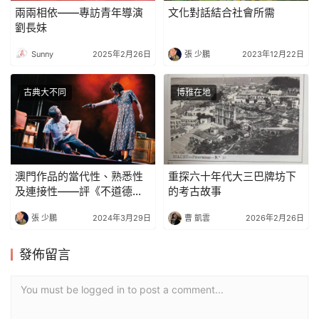
兩兩相依——專訪青年導演
文化對話結合社會所需
劉長妹
Sunny
2025年2月26日
張 少鵬
2023年12月22日
古典大不同
博雅在地
澳門作品的當代性、熟悉性
重探六十年代大三巴牌坊下
及連接性——評《不道德的
的考古故事
審判》
張 少鵬
2024年3月29日
曹 凱雲
2026年2月26日
發佈留言
You must be logged in to post a comment...