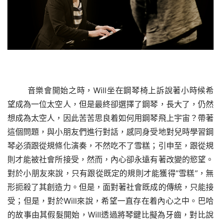
音樂會開始之時，Will坐在鋼琴椅上訴說著小時候希
望成為一位太空人，但是最終卻選擇了鋼琴，長大了，仍然
想成為太空人，因此苦苦思良着如何用鋼琴飛上宇宙？帶著
這個問題，與小朋友們進行對話，感同身受地對兒時學習鋼
琴必須跟從規條化演奏，不然吃不了雪糕；引申至，跟從規
則才能被社會所接受，然而，內心卻永遠有著改變的慾望。
對於小朋友來說，只有跟從既定的規則才能獲得”雪糕”，無
形扼殺了其創造力。但是，面對著社會既成的傳統，只能接
受；但是，對於Will
來說，希望一直存在着內心之中
。巴哈
的故事由其假髮開始，Will透過將琴鍵比擬為牙齒，對比說