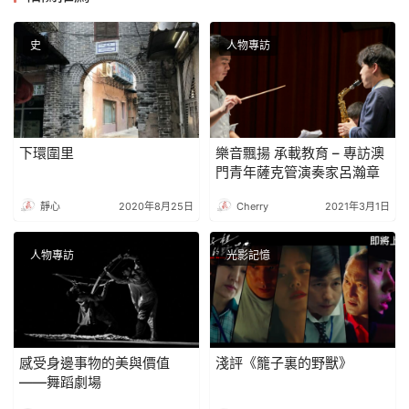
史
人物專訪
下環圍里
樂音飄揚 承載教育 – 專訪澳
門青年薩克管演奏家呂瀚章
靜心
2020年8月25日
Cherry
2021年3月1日
人物專訪
光影記憶
感受身邊事物的美與價值
淺評《籠子裏的野獸》
——舞蹈劇場