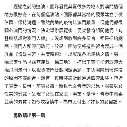
經過之前的巡演，團隊發覺其實很多內地人對澳門這個
地方很好奇，在每個巡演站，團隊都與當地的觀眾建立了微
信群，保持溝通，雖然內地的疫情比澳門嚴重，但他們都很
關心澳門的情況。決定舉辦展覽後，便突發奇想問他們「有
甚麼話想對澳門人說」；沒想到收到許多留言，都是送給劇
團、澳門人和澳門政府，於是，團隊便將這些留言製成一個
展品《情繫甘苦，共度時艱》，以展現各地連結之情。另一
幅畫家作品《歸燕連繫一橋三地》，描繪了燕子從港珠澳大
橋飛回澳門，以祝賀澳門廿載回歸為題，正與團隊出發巡演
的原因不謀而合。還有一位時裝設計師通過四套服裝，塑造
了賢妻、良母、前線女將、新世代女青年的形象，服裝以女
性美的剪裁，呈現了女性在家庭、事業、愛情、青春中剛柔
並濟的素質；如今次疫情中，為市民付出了許多的女醫護。
勇敢踏出第一踏