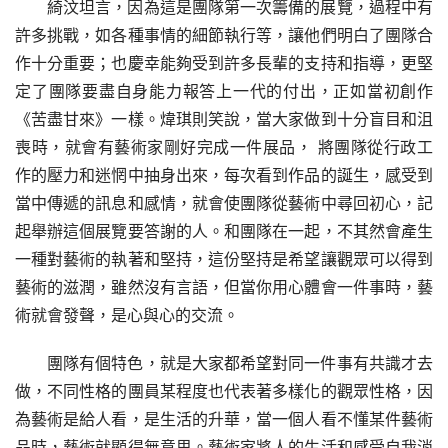
綺汶坦言，因為這是團隊第一次籌備的展覽，過程中有
許多挑戰，如各種事情的細節執行等，讓他們明白了團隊合
作十分重要；也慶幸能夠受到許多長輩的支持和指導，更堅
定了團隊要盡自身能力報答上一代的付出，正如當初創作 
《苦盡甘來》一樣。煒琪則笑說，當大家做到十分盲目和沮
喪時，就會有藝術家剛好完成一件展品， 將團隊從行政工
作的壓力和迷惘中抽身出來，每次看到作品的誕生，感受到
當中傳遞的訊息和感情，就會使團隊從藝術中尋回初心，記
起舉辦這個展覽要答謝的人。和團隊在一起，不其然會產生
一種對藝術的執著和堅持，這份堅持是希望讓觀眾可以得到
藝術的滋潤，雖然沒有言語，但當你用心體會一件事時，藝
術就會發聲，是心與心的交流。
團隊有個特色，就是大家都希望對同一件事有共識才去
做，不同性格的團員某程度也代表著多樣化的觀眾性格，因
為藝術是給人看，是生活的升華，當一個人看不懂某件藝術
品時，藝術就顯得無意思。藝術家將人的生活和感受自我消