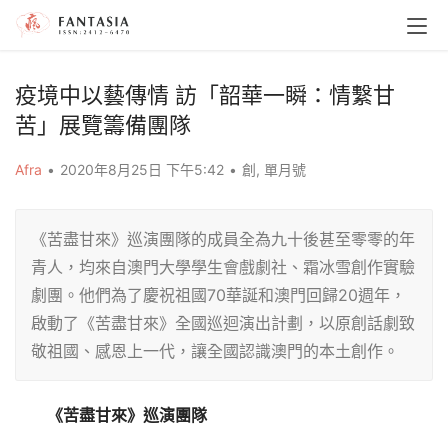
疫境中以藝傳情 訪「韶華一瞬：情繫甘
苦」展覽籌備團隊
Afra
•
2020年8月25日 下午5:42
•
創
,
單月號
《苦盡甘來》巡演團隊的成員全為九十後甚至零零的年
青人，均來自澳門大學學生會戲劇社、霜冰雪創作實驗
劇團。他們為了慶祝祖國70華誕和澳門回歸20週年，
啟動了《苦盡甘來》全國巡迴演出計劃，以原創話劇致
敬祖國、感恩上一代，讓全國認識澳門的本土創作。
《苦盡甘來》巡演團隊