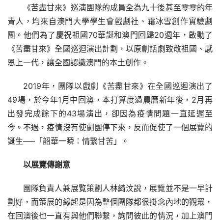
《苦盡甘來》巡演團隊的成員全為九十後甚至零零的年
青人，均來自澳門大學學生會戲劇社、霜冰雪創作實驗劇
團。他們為了慶祝祖國70華誕和澳門回歸20週年，啟動了
《苦盡甘來》全國巡迴演出計劃，以原創話劇致敬祖國、感
恩上一代，讓全國認識澳門的本土創作。
2019年，團隊以戲劇《苦盡甘來》在全國巡迴演出了
49場，於今年1月中回澳，本打算度過農曆新年後，2月再
出發完成餘下的43場演出，卻因為疫情問題一直延遲至
今。不過，疫情沒有使劇團停下來，反而促使了一個展覽的
誕生—–「韶華一瞬：情繫甘苦」。
以展覽傳謝意
團隊負責人兼展覧策劃人林綺汶說，展覽並不是一早計
劃好，而策展的緣起是因為整個團隊都很掛念內地的觀眾，
在回澳後也一直有與他們聯繫，詢問彼此的情況，加上澳門