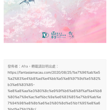
發佈者：Afra，轉載請註明出處：
https://fantasiamacau.com/2020/08/25/%e7%96%ab%e5
%a2%83%e4%b8%ad%e4%bb%a5%e8%97%9d%e5%82%
b3%e6%83%85-
%e8%a8%aa%e3%80%8c%e9%9f%b6%e8%8f%af%e4%b8
%80%e7%9e%ac%ef%bc%9a%e6%83%85%e7%b9%ab%e
7%94%98%e8%8b%a6%e3%80%8d%e5%b1%95%e8%a6
%bd%e7%b1%8c/