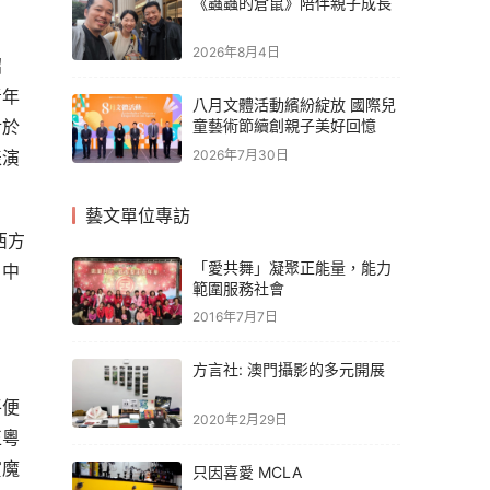
《蟲蟲的倉鼠》陪伴親子成長
2026年8月4日
招
青年
八月文體活動繽紛綻放 國際兒
對於
童藝術節續創親子美好回憶
2026年7月30日
表演
藝文單位專訪
西方
「愛共舞」凝聚正能量，能力
，中
範圍服務社會
2016年7月7日
方言社: 澳門攝影的多元開展
平便
2020年2月29日
正粵
賞魔
只因喜愛 MCLA