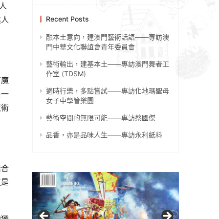
人
進人
Recent Posts
融本土意向，建澳門藝術話語——專訪澳
門中華文化聯誼會青年委員會
藝術輸出，建基本土——專訪澳門舞者工
作室 (TDSM)
有魔
適時行樂，多點嘗試——專訪化地瑪聖母
是一
女子中學管樂團
魔術
藝術空間的無限可能——專訪蔡國傑
品香，亦是品味人生——專訪永利紙料
結合
這是