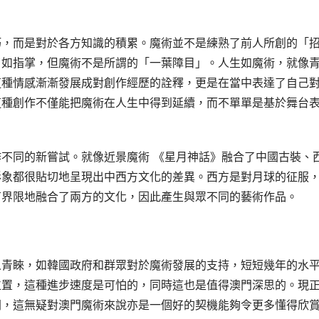
巧，而是對於各方知識的積累。魔術並不是練熟了前人所創的「
了如指掌，但魔術不是所謂的「一葉障目」。人生如魔術，就像
這種情感漸漸發展成對創作經歷的詮釋，更是在當中表達了自己
這種創作不僅能把魔術在人生中得到延續，而不單單是基於舞台
不同的新嘗試。就像近景魔術 《星月神話》融合了中國古裝、
形象都很貼切地呈現出中西方文化的差異。西方是對月球的征服
有界限地融合了兩方的文化，因此產生與眾不同的藝術作品。
人青睞，如韓國政府和群眾對於魔術發展的支持，短短幾年的水
位置，這種進步速度是可怕的，同時這也是值得澳門深思的。現
間，這無疑對澳門魔術來說亦是一個好的契機能夠令更多懂得欣