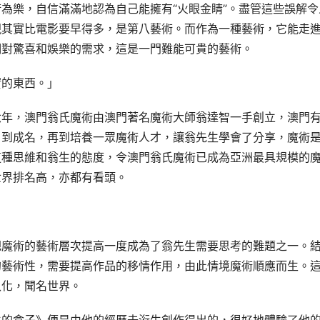
為樂，自信滿滿地認為自己能擁有“火眼金睛”。盡管這些誤解令
現其實比電影要早得多，是第八藝術。而作為一種藝術，它能走
們對驚喜和娛樂的需求，這是一門難能可貴的藝術。
實的東西。」
六年，澳門翁氏魔術由澳門著名魔術大師翁達智一手創立，澳門
，到成名，再到培養一眾魔術人才，讓翁先生學會了分享，魔術
這種思維和翁生的態度，令澳門翁氏魔術已成為亞洲最具規模的
世界排名高，亦都有看頭。
把魔術的藝術層次提高一度成為了翁先生需要思考的難題之一。
的藝術性，需要提高作品的移情作用，由此情境魔術順應而生。
入化，聞名世界。