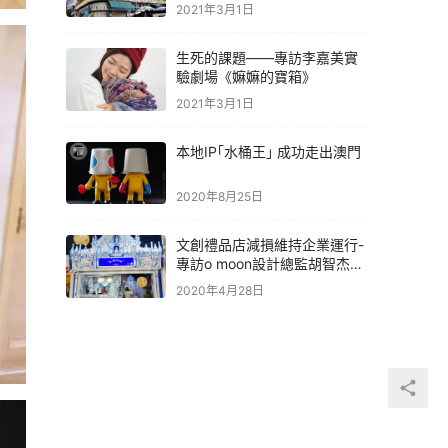
2021年3月1日
生死的課題——專訪李嘉美實
驗劇場《嫲嫲的寶箱》
2021年3月1日
本地IP｢水桶王｣ 成功走出澳門
2020年8月25日
文創禮品店減損維持企業運行-
專訪o moon設計總監胡智杰先
生
2020年4月28日