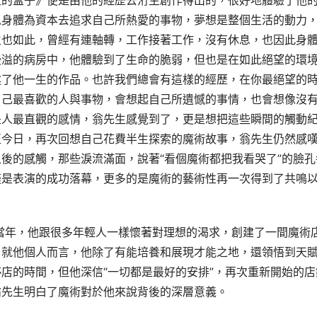
生的盒子》便是由他的經歷去洐生創作得出的，很好地體驗了他
以身體為資本去追求自己所熱愛的事物，夢想是整個生活的動力
生也如此，曾經有連軸轉，工作接著工作，沒有休息，也因此身
漫溢的病房中，他體驗到了生命的脆弱，但也是在如此絕望的環
述了他一生的作品。也許我們總會有這樣的經歷，在你最絕望的
自己最喜歡的人與事物，會想起自己所遺憾的事情，也會想像沒
是人最直觀的感情，翁先生感覺到了，更是想把這些瞬間的觸動
至今日，再次回想自己花費半生探索的魔術故事，翁先生仍然感
後的感觸，那些淚流滿面，說著“看個魔術都把我看哭了”的臉孔
僅是表演的成功落幕，更多的是魔術的藝術性再一次得到了共鳴
，就他個人而言，他除了有能培養和展現才能之地，還領悟到天
店的時間，但他深信“一切都是最好的安排”，再次重新開始的店
翁先生明白了魔術對於他來說背後的深層意義。