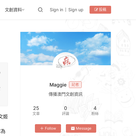
文創資料
Sign in
Sign up
投稿
為
Maggie
記者
它
傳播澳門文創資訊
25
0
4
文章
評論
粉絲
文姬
Follow
Message
認為