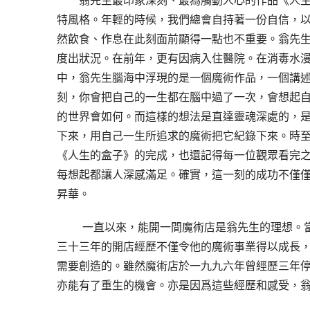
翁先生最印象深刻、最為觸動人心的作品《人
特風格。年輕的時候，我們總會自持著一份自信，
然飲食、作息在此刻面前顯得一點也不重要。翁先
度出狀況。在前年，更有因病入住醫院。在消毒水
中，翁先生腦海中浮現的是一個魔術作品，一個講
刻，你會把自己的一生都在腦中過了一次，會想起
的世界會如何。而這樣的想法是直達靈魂深處的，
下來，用自己一生所追求的魔術把它紀錄下來。時
《人生的盒子》的完成，也還記得每一位觀眾看完之
每想起都讓人深感滿足。確實，這一刻的成功不僅
昇華。
 一直以來，能開一間魔術店是翁先生的理想。當年，他跟很多年輕人一樣懷著對理想的渴求，創建了一間魔術店，
三十三年的開店經歷不僅令他的魔術事業得以成長
需要創造的。雖然魔術店於一九九六年曾經歷三年停
亦能有了重生的機會。亦是因爲這些經歷和感受，