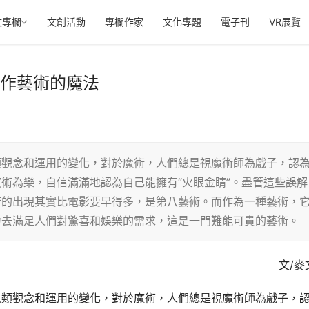
文專欄
文創活動
專欄作家
文化專題
電子刊
VR展覽
創作藝術的魔法
類觀念和運用的變化，對於魔術，人們總是視魔術師為戲子，認
術為樂，自信滿滿地認為自己能擁有“火眼金睛”。盡管這些誤解
術的出現其實比電影要早得多，是第八藝術。而作為一種藝術，
力去滿足人們對驚喜和娛樂的需求，這是一門難能可貴的藝術。
文/麥
人類觀念和運用的變化，對於魔術，人們總是視魔術師為戲子，