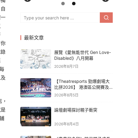
的獨
，自
體一
境
時
最新文章
有你
紀錄
展覽《愛無能世代 Gen Love-
Disabled》八月開幕
嘆
2026年8月7日
每
以及
【Theatresports 勁爆劇場大
比拼2026】 港澳區公開賽及
亞洲聯賽賽果
2026年8月5日
賦是
論壇劇場探討親子衝突
鋪
2026年8月4日