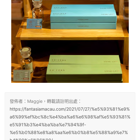
發佈者：Maggie，轉載請註明出處：
https://fantasiamacau.com/2021/07/27/%e5%93%81%e9%
a6%99%ef%bc%8c%e4%ba%a6%e6%98%af%e5%93%81%
e5%91%b3%e4%ba%ba%e7%94%9f-
%e5%b0%88%e8%a8%aa%e6%b0%b8%e5%88%a9%e7%