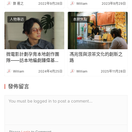
鄭 雁之
2022年9月28日
William
2023年9月29日
人物專訪
本期焦點
微電影計劃孕育本地創作團
馮兆恆與涼茶文化的創新之
隊――訪本地編劇鍾偉基
路
（《得分王》，編劇：鐘偉
William
2024年4月25日
William
2025年11月28日
基 ）
發佈留言
You must be logged in to post a comment...
Please
Login
to Comment