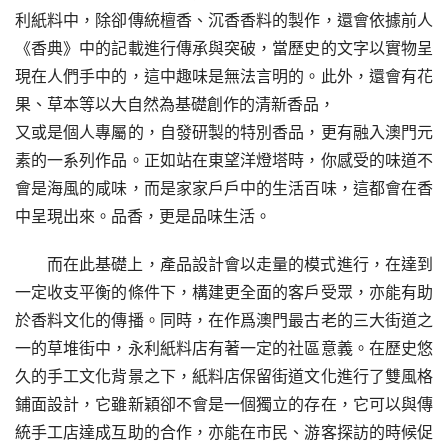
利紙料中，除卻傳統檀香、沉香香料的製作，還會依據前人
《香典》中的記載進行傳承與突破，當歷史的文字以實物呈
現在人們手中的，這中趣味是無法言明的。此外，還會有花
果、草本等以大自然為基礎創作的清新香品，
又或是個人專屬的，自發研製的特別香品，更有融入澳門元
素的一系列作品。正如站在東望洋燈塔時，你感受的味道不
會是海風的咸味，而是家家戶戶中的生活百味，這都會在香
中呈現出來。品香，更是品味生活。
而在此基礎上，產品設計會以走量的模式進行，在達到
一定收支平衡的條件下，構建更全面的客戶受眾，亦能有助
於香料文化的傳播。同時，在作爲澳門最古老的三大街道之
一的草堆街中，永利紙料店有著一定的社區意義。在歷史悠
久的手工文化背景之下，紙料店保留街道文化進行了雙風格
鋪面設計，它雖新穎卻不會是一個獨立的存在，它可以與傳
統手工店達成互助的合作，亦能在市民、游客探訪的時候促