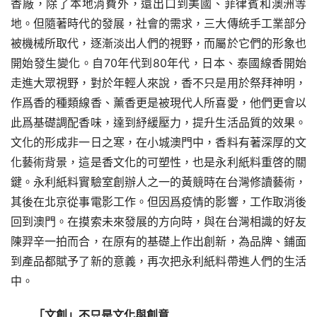
香廠，除了本地消費外，還出口到美國、菲律賓和澳洲等
地。但隨著時代的發展，社會的需求，三大傳統手工業部分
被機械所取代，逐漸淡出人們的視野，而屬於它們的形象也
開始發生變化。自70年代到80年代，日本、泰國線香開始
走進大眾視野，對於年輕人來說，香不只是用於祭拜神明，
作爲香的種類線香、薰香更是被現代人所喜愛，他們更會以
此爲基礎調配香味，達到紓緩壓力，提升生活品質的效果。
文化的形成非一日之寒，在小城澳門中，香料有著深厚的文
化藝術背景，這是香文化的可塑性，也是永利紙料重啓的關
鍵。永利紙料實驗室創辦人之一的黃競時在台灣修讀藝術，
其後在北京從事電影工作。但因爲疫情的影響，工作取消後
回到澳門。在摸索未來發展的方向時，與在台灣相識的好友
陳羿辛一拍而合，在原有的基礎上作出創新，為品牌、鋪面
到產品都賦予了新的意義，再次把永利紙料帶進人們的生活
中。
「文創」不只是文化與創意