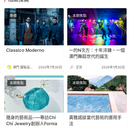
專欄
本期焦點
Classico Moderno
一的N次方：十年淬鍊，一個
澳門舞蹈世代的誕生
澳門 服裝品牌孵化中心
2020年7月30日
艾兒
2026年1月30日
本期焦點
本期焦點
隨身的藝術品─—專訪Chí
黃雅諾談當代藝術的挪用手
Chí Jewelry創辦人Fornia
法