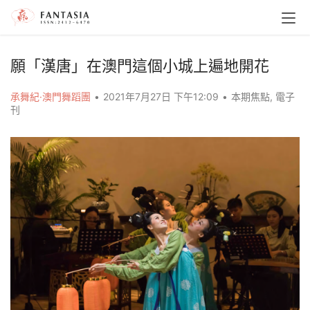
願「漢唐」在澳門這個小城上遍地開花
承舞紀·澳門舞蹈團
•
2021年7月27日 下午12:09
•
本期焦點
,
電子
刊