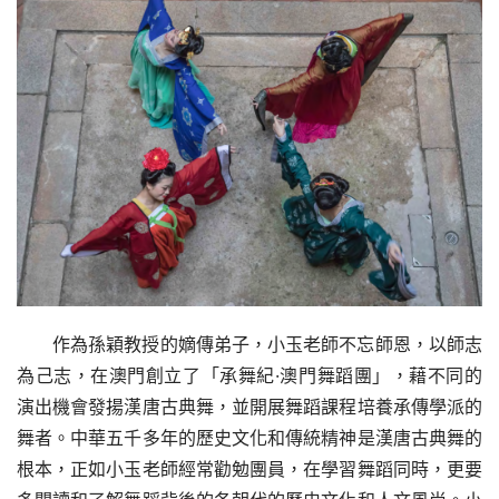
作為孫穎教授的嫡傳弟子，小玉老師不忘師恩，以師志
為己志，在澳門創立了「承舞紀·澳門舞蹈團」，藉不同的
演出機會發揚漢唐古典舞，並開展舞蹈課程培養承傳學派的
舞者。中華五千多年的歷史文化和傳統精神是漢唐古典舞的
根本，正如小玉老師經常勸勉團員，在學習舞蹈同時，更要