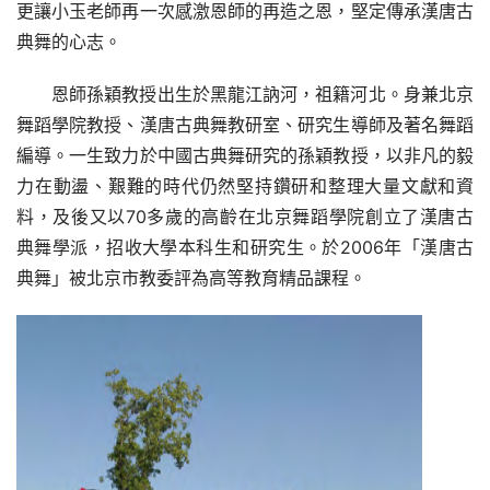
更讓小玉老師再一次感激恩師的再造之恩，堅定傳承漢唐古
典舞的心志。
恩師孫穎教授出生於黑龍江訥河，祖籍河北。身兼北京
舞蹈學院教授、漢唐古典舞教研室、研究生導師及著名舞蹈
編導。一生致力於中國古典舞研究的孫穎教授，以非凡的毅
力在動盪、艱難的時代仍然堅持鑽研和整理大量文獻和資
料，及後又以70多歲的高齡在北京舞蹈學院創立了漢唐古
典舞學派，招收大學本科生和研究生。於2006年「漢唐古
典舞」被北京市教委評為高等教育精品課程。