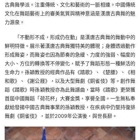
古典舞學派。注重傳統、文化和藝術的一脈相連。中國傳統
文化在舞蹈藝術上的審美氣質與精神意涵是漢唐古典舞的魅
力源泉。
「不動形不成，形成仍在動」是漢唐古典舞的舞動中的
鮮明特徵。展示著漢唐古典舞獨特美的體現；身體透過動作
形成舞姿，而舞姿也因為節奏的急緩、力度的強弱、幅度的
大小、方位的轉換等不停變化，賦予了舞蹈形態一種鮮活的
生命力。孫穎教授的經典作品有《踏歌》、《楚腰》、《相
和歌》、《謝公屐》，以及大型舞劇《銅雀伎》等。創作舞
蹈《踏歌》時孫穎教授亦為此舞譜曲，當時《踏歌》更榮獲
首屆中國舞蹈「荷花杯」大賽金獎，享譽全國。一生無私奉
獻給發揚中國古典舞事業的孫穎教授，在疾病中仍堅持復排
舞劇《銅雀伎》，並於2009年公演後，與世長辭。