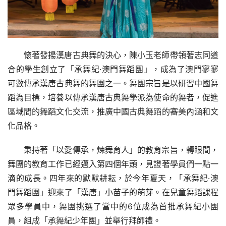
懷著發揚漢唐古典舞的決心，陳小玉老師帶領著志同道
合的學生創立了「承舞紀·澳門舞蹈團」，成為了澳門寥寥
可數傳承漢唐古典舞的舞團之一。舞團宗旨是以研習中國舞
蹈為目標，培養以傳承漢唐古典舞學派為使命的舞者，促進
區域間的舞蹈文化交流，推廣中國古典舞蹈的審美內涵和文
化品格。
秉持著「以愛傳承，煉舞育人」的教育宗旨，轉眼間，
舞團的教育工作已經邁入第四個年頭，見證著學員們一點一
滴的成長。四年來的默默耕耘，於今年夏天，「承舞紀·澳
門舞蹈團」迎來了「漢唐」小苗子的萌芽。在兒童舞蹈課程
眾多學員中，舞團挑選了當中的6位成為首批承舞紀小團
員，組成「承舞紀少年團」並舉行拜師禮。