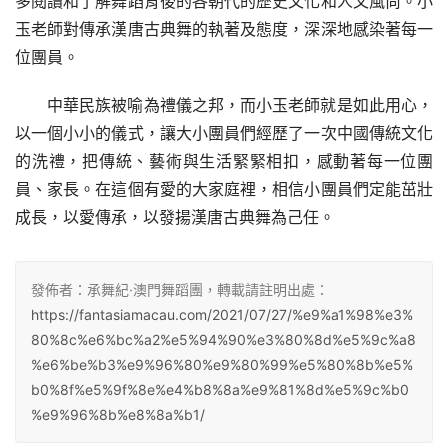
多閱讀和了解舞蹈背後的各朝代的歷史文化和人文風尚。小
玉老師對傳承漢唐古典舞的執著及態度，深深地感染著每一
位團員。
中華民族被喻為禮儀之邦，而小玉老師就是如此用心，
以一個小小的儀式，讓大小團員們經歷了一次中國傳統文化
的洗禮，把傳統、藝術與生活緊緊相扣，感動著每一位團
員、家長。在這個有愛的大家庭裡，相信小團員們定能茁壯
成長，以愛傳承，以發揚漢唐古典舞為己任。
發佈者：承舞紀·澳門舞蹈團，轉載請註明出處：
https://fantasiamacau.com/2021/07/27/%e9%a1%98%e3%
80%8c%e6%bc%a2%e5%94%90%e3%80%8d%e5%9c%a8
%e6%be%b3%e9%96%80%e9%80%99%e5%80%8b%e5%
b0%8f%e5%9f%8e%e4%b8%8a%e9%81%8d%e5%9c%b0
%e9%96%8b%e8%8a%b1/