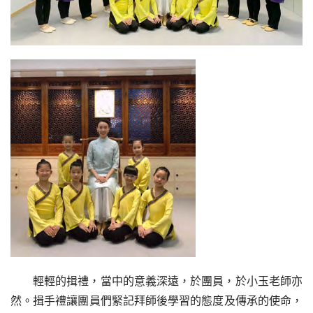
輕輕的揖禮，當中的意義深遠，於團員，於小玉老師亦
然。揖手禮讓團員們緊記拜師後學習的態度及傳承的使命，