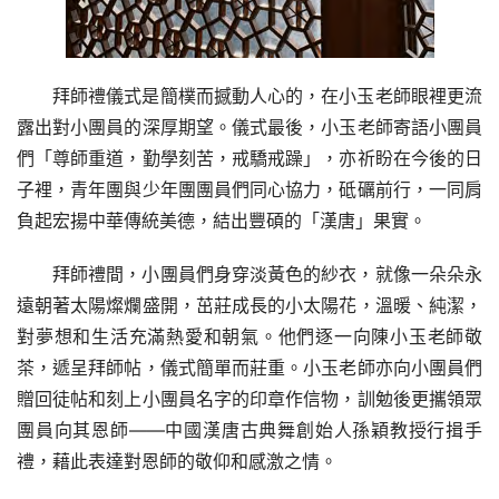
拜師禮儀式是簡樸而撼動人心的，在小玉老師眼裡更流
露出對小團員的深厚期望。儀式最後，小玉老師寄語小團員
們「尊師重道，勤學刻苦，戒驕戒躁」，亦祈盼在今後的日
子裡，青年團與少年團團員們同心協力，砥礪前行，一同肩
負起宏揚中華傳統美德，結出豐碩的「漢唐」果實。
拜師禮間，小團員們身穿淡黃色的紗衣，就像一朵朵永
遠朝著太陽燦爛盛開，茁莊成長的小太陽花，溫暖、純潔，
對夢想和生活充滿熱愛和朝氣。他們逐一向陳小玉老師敬
茶，遞呈拜師帖，儀式簡單而莊重。小玉老師亦向小團員們
贈回徒帖和刻上小團員名字的印章作信物，訓勉後更攜領眾
團員向其恩師——中國漢唐古典舞創始人孫穎教授行揖手
禮，藉此表達對恩師的敬仰和感激之情。