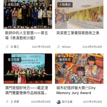
焦點活動
人物專訪
歌詞中的人生智慧——第五
梁潔雯工筆畫探索藝術之美
場《表演藝術沙龍》
白 慶之
2021年1月29日
William
2024年6月28日
藝文信箱
藝術新星
澳門是個好地方——戴定澄
城市記憶評審大獎 City
澳門雙慶聲樂作品姊妹篇發
Memory Jury Award
佈聽後感
王 保華
2024年9月29日
執行主編
2021年5月28日