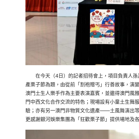
在今天（4日）的記者招待會上，項目負責人孫
產栗子節為題，由從前「割袍贈丐」行善故事，演
澳門土生人樂手作為主要表演嘉賓，並邀得澳門風
門中西文化合作交流的特色；現場設有小童土生舞
驗；亦有另一澳門非物質文化遺產——土風舞演出
更感謝銀河娛樂集團為「狂歡栗子節」提供場地及