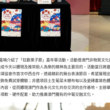
嘉鳴介紹了「狂歡栗子節」嘉年華活動。活動借澳門非物質文化
變成今天以體現及推崇助人為樂的精神為主要目的，活動當日將
雅頌協會作首次中西合作，透過精彩的舞台表演節目，希望展現
服飾免費試穿體驗；非遺項目土生葡菜木糠布甸以及瓷磚畫填色
等內容，從而體現澳門作為多元文化共存交流的合作基地。主辦
各項軟、硬件配套，助力推廣澳門獨有的中葡交融文化。