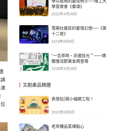
學以致用的最佳例子──理工大
學音樂會《春頌》
2022年4月26日
雪萌社瘋狂的愛情幻想──《第
十二夜》
2016年9月6日
“一念茶時・非遺拾光＂——媽
閣慢活節黃金周登場
2026年4月29日
遺
邀請
文創產品精選
出澳
體
表情包|萌小福開工啦！
單位
2022年2月8日
老茶樓品茗嘆點心