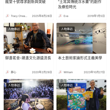
瘋堂十號尋求創新與突破
“土耳其傳統浮水畫”的創作
及療愈時光
Tracy Cheang
2025年8月28日
Eva
2019年1月5日
人物專訪
人物專訪
御盞茗舍-建盞文化源遠流長
本土藝術家論形式主義美學
靜心
2020年2月29日
William
2023年10月27日
人物專訪
人物專訪