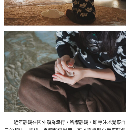
近年靜觀在國外頗為流行，所謂靜觀，即專注地覺察自