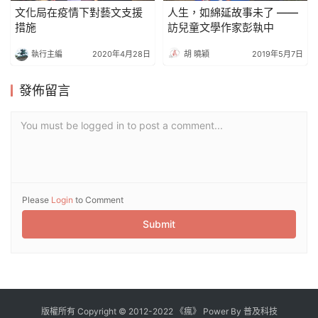
文化局在疫情下對藝文支援
人生，如綿延故事未了 ——
措施
訪兒童文學作家彭執中
執行主編
2020年4月28日
胡 曉穎
2019年5月7日
發佈留言
You must be logged in to post a comment...
Please
Login
to Comment
Submit
版權所有
Copyright
©
2012
-
2022
《瘋》 Power By
普及科技