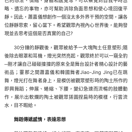
己的想法、情緒、身體和感覺等，可以察覺到自我平時忽
略、遺忘的事物，亦可幫助消除負面思想和使心境回復平
靜。因此，蕭嘉儀想創作一個沒太多外界干預的空間，讓各
位靜靜思索，留心當下。希望觀眾內視內心世界後，能夠發
現並去思考這個是否真實的自己?
30分鐘的靜觀後，觀眾被給予一大塊陶土任意塑形;隨
後除去眼罩和耳機，燈光突然亮起，觀眾終於可以一窺全豹
─剛才讓自己碰碰撞撞的原來全是舞台設計者精心設計的藝
術品；霎那之間蕭嘉儀和韓國舞者Jiao-Jing Jing已在跳
舞，燈光打在舞者身上，是模仿被觀眾塑形時的陶土所作的
即興舞蹈；伸展、蜷縮、下腰，變幻急速而流暢的肢體動
作，展示出軟爛的陶土被觀眾搓圓捏扁時的模樣，行雲流
水，目不暇給。
舞蹈傳遞感情，表達思想