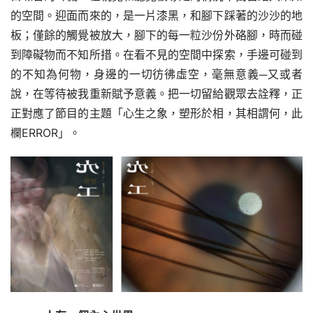
的空間。迎面而來的，是一片漆黑，和腳下踩著的沙沙的地
板；僅餘的觸覺被放大，腳下的每一粒沙份外硌腳，時而碰
到障礙物而不知所措。在看不見的空間中探索，手邊可碰到
的不知為何物，身邊的一切彷彿虛空，毫無意義─又或者
說，在等待被我重新賦予意義。把一切留給觀眾去詮釋，正
正對應了節目的主題「心生之象，塑形於相，其相謂何，此
欄ERROR」。