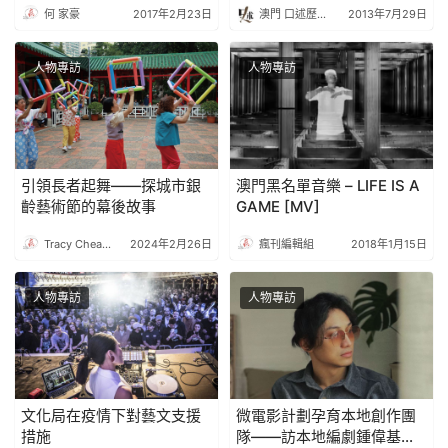
何 家豪
2017年2月23日
澳門 口述歷史協會
2013年7月29日
人物專訪
人物專訪
引領長者起舞——探城市銀
澳門黑名單音樂 – LIFE IS A
齡藝術節的幕後故事
GAME [MV]
Tracy Cheang
2024年2月26日
瘋刊編輯組
2018年1月15日
人物專訪
人物專訪
文化局在疫情下對藝文支援
微電影計劃孕育本地創作團
措施
隊――訪本地編劇鍾偉基