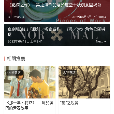
《‎點滴之作》─ 梁達鴻作品展於瘋堂十號創意園揭幕
Previous
2022年6月6日 上午10:14
卓劇場演出「原創／探索系列」《尋／常》角色公開遴
選
2022年6月13日 上午9:41
Next
相關推薦
人物專訪
人物專訪
《那一年，我17》──屬於澳
“瘋”之蛻變
門的青春故事